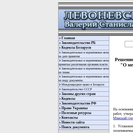
Главная
Законодательство РБ
Кодексы Беларуси
Законодательные и нормативные акты
по дате принятия
Решение
Законодательные и нормативные акты
"О ме
принятые различными органами власти
Законодательные и нормативные акты
по темам
Законодательные и нормативные акты
по виду документы
Международное право в Беларуси
Законодательство СССР
Законы других стран
Кодексы
Законодательство РФ
Право Украины
На основани
Полезные ресурсы
работ, утве
Контакты
Минский гор
Новости сайта
1. Установи
Поиск документа
оплачиваемы