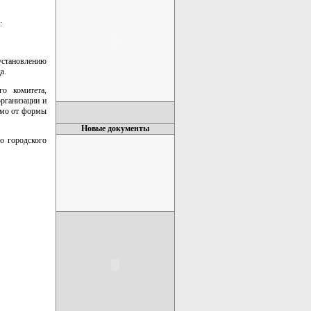
:
установлению
а.
го комитета,
рганизации и
имо от формы
Новые документы
о городского