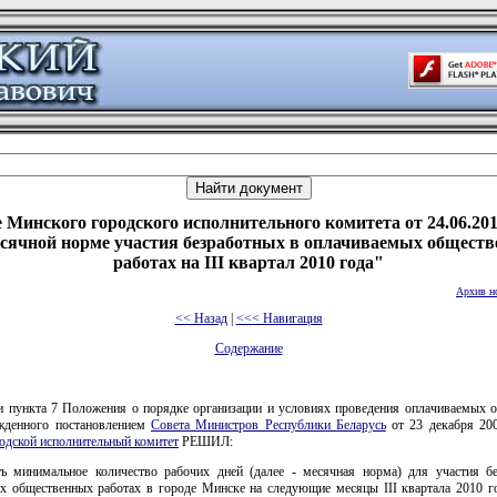
 Минского городского исполнительного комитета от 24.06.201
сячной норме участия безработных в оплачиваемых общест
работах на III квартал 2010 года"
Архив н
<< Назад
|
<<< Навигация
Содержание
и пункта 7 Положения о порядке организации и условиях проведения оплачиваемых 
ржденного постановлением
Совета Министров Республики Беларусь
от 23 декабря 200
одской исполнительный комитет
РЕШИЛ:
ть минимальное количество рабочих дней (далее - месячная норма) для участия б
х общественных работах в городе Минске на следующие месяцы III квартала 2010 го