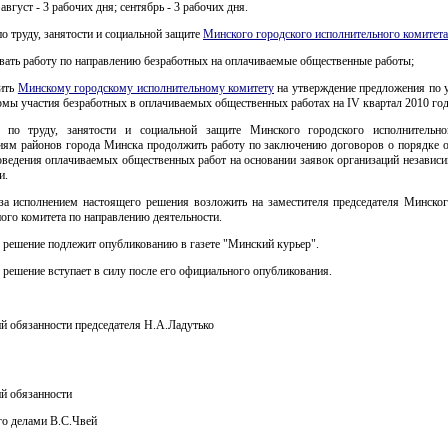
август - 3 рабочих дня; сентябрь - 3 рабочих дня.
по труду, занятости и социальной защите
Минского городского исполнительного комитета
овать работу по направлению безработных на оплачиваемые общественные работы;
вить
Минскому городскому исполнительному комитету
на утверждение предложения по 
мы участия безработных в оплачиваемых общественных работах на IV квартал 2010 год
 по труду, занятости и социальной защите Минского городского исполнительно
иям районов города Минска продолжить работу по заключению договоров о порядке о
оведения оплачиваемых общественных работ на основании заявок организаций независ
и.
 за исполнением настоящего решения возложить на заместителя председателя Минског
ого комитета по направлению деятельности.
 решение подлежит опубликованию в газете "Минский курьер".
 решение вступает в силу после его официального опубликования.
 обязанности председателя Н.А.Ладутько
 обязанности
о делами В.С.Чвей