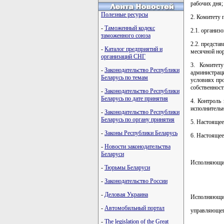
рабочих дня; 
Полезные ресурсы
2. Комитету 
-
Таможенный кодекс
2.1. организ
таможенного союза
2.2. предста
-
Каталог предприятий и
месячной нор
организаций СНГ
3. Комитету
-
Законодательство Республики
администрац
Беларусь по темам
условиях пр
собственност
-
Законодательство Республики
Беларусь по дате принятия
4. Контроль
исполнительн
-
Законодательство Республики
Беларусь по органу принятия
5. Настоящее
-
Законы Республики Беларусь
6. Настоящее
-
Новости законодательства
Беларуси
Исполняющий
-
Тюрьмы Беларуси
-
Законодательство России
-
Деловая Украина
Исполняющий
-
Автомобильный портал
управляющег
-
The legislation of the Great