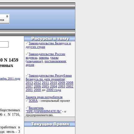
Законодательство Беларуси и
других стран
Законодательство России
кодексы
,
законы
,
указы
0 N 1459
(изьранное)
,
постановления
,
венных
архив
Законодательство Республики
оябрь 2011 года
Беларусь по дате принятия
:
2013
2012
2011
2010
2009
2008
2007
2006
2005
2004
2003
2002
2001
2000
до
2000 года
Защита прав потребителя
ЗОНА
- специальный проект
Бюллетень
общественных
"ПРЕДПРИНИМАТЕЛЬ"
- о
6 г. N 1716,
предпринимателях.
езработных в
да: июль - 3