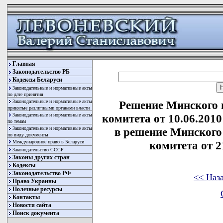
Главная
Законодательство РБ
Кодексы Беларуси
Законодательные и нормативные акты
по дате принятия
Законодательные и нормативные акты
Решение Минского 
принятые различными органами власти
Законодательные и нормативные акты
комитета от 10.06.201
по темам
Законодательные и нормативные акты
в решение Минского
по виду документы
Международное право в Беларуси
комитета от 2
Законодательство СССР
Законы других стран
Кодексы
Законодательство РФ
<< Наз
Право Украины
Полезные ресурсы
Контакты
Новости сайта
Поиск документа