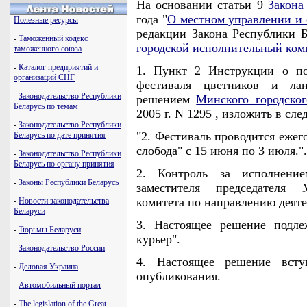
На основании статьи 9
Закона
года "
О местном управлении и 
Полезные ресурсы
редакции Закона Республики Б
-
Таможенный кодекс
городской исполнительный ком
таможенного союза
-
Каталог предприятий и
1. Пункт 2 Инструкции о по
организаций СНГ
фестиваля цветников и лан
-
Законодательство Республики
решением
Минского городског
Беларусь по темам
2005 г. N 1295 , изложить в сл
-
Законодательство Республики
"2. Фестиваль проводится ежег
Беларусь по дате принятия
слобода" с 15 июня по 3 июля.".
-
Законодательство Республики
Беларусь по органу принятия
2. Контроль за исполнени
-
Законы Республики Беларусь
заместителя председателя 
комитета по направлению деяте
-
Новости законодательства
Беларуси
3. Настоящее решение подле
-
Тюрьмы Беларуси
курьер".
-
Законодательство России
4. Настоящее решение всту
-
Деловая Украина
опубликования.
-
Автомобильный портал
-
The legislation of the Great