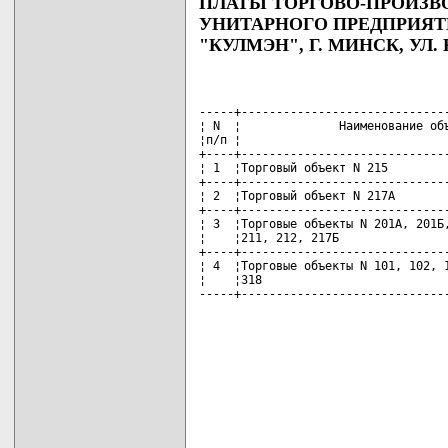
ПЛАТЫ ТОРГОВО-ПРОИЗВ
УНИТАРНОГО ПРЕДПРИЯТ
"КУЛМЭН", Г. МИНСК, УЛ. 
-----+------------------------------
¦ N  ¦              Наименование объ
¦п/п ¦                              
+----+------------------------------
¦ 1  ¦Торговый объект N 215         
+----+------------------------------
¦ 2  ¦Торговый объект N 217А        
+----+------------------------------
¦ 3  ¦Торговые объекты N 201А, 201Б,
¦    ¦211, 212, 217Б                
+----+------------------------------
¦ 4  ¦Торговые объекты N 101, 102, 1
¦    ¦318                           
-----+-----------------------------