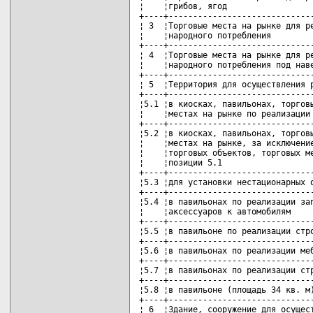
¦    ¦грибов, ягод                  
+----+------------------------------
¦ 3  ¦Торговые места на рынке для ре
¦    ¦народного потребления         
+----+------------------------------
¦ 4  ¦Торговые места на рынке для ре
¦    ¦народного потребления под наве
+----+------------------------------
¦ 5  ¦Территория для осуществления р
+----+------------------------------
¦5.1 ¦в киосках, павильонах, торговы
¦    ¦местах на рынке по реализации 
+----+------------------------------
¦5.2 ¦в киосках, павильонах, торговы
¦    ¦местах на рынке, за исключение
¦    ¦торговых объектов, торговых ме
¦    ¦позиции 5.1                   
+----+------------------------------
¦5.3 ¦для установки нестационарных о
+----+------------------------------
¦5.4 ¦в павильонах по реализации зап
¦    ¦аксессуаров к автомобилям     
+----+------------------------------
¦5.5 ¦в павильоне по реализации стро
+----+------------------------------
¦5.6 ¦в павильонах по реализации меб
+----+------------------------------
¦5.7 ¦в павильонах по реализации стр
+----+------------------------------
¦5.8 ¦в павильоне (площадь 34 кв. м)
+----+------------------------------
¦ 6  ¦Здание, сооружение для осущест