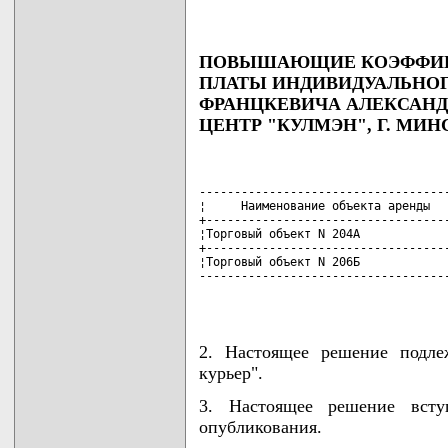
ПОВЫШАЮЩИЕ КОЭФФИЦИ
ПЛАТЫ ИНДИВИДУАЛЬНО
ФРАНЦКЕВИЧА АЛЕКСАНД
ЦЕНТР "КУЛМЭН", Г. МИНС
------------------------------------
¦     Наименование объекта аренды   
+-----------------------------------
¦Торговый объект N 204А             
+-----------------------------------
¦Торговый объект N 206Б             
------------------------------------
                                   
2. Настоящее решение подле
курьер".
3. Настоящее решение всту
опубликования.