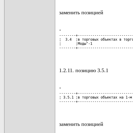
заменить позицией
"

--------+---------------------------
¦  3.4  ¦в торговых объектах в торго
¦       ¦Моды"-1                    
--------+---------------------------
                                   
1.2.11. позицию 3.5.1
"

--------+---------------------------
¦ 3.5.1 ¦в торговых объектах на 1-м 
--------+---------------------------
                                   
заменить позицией