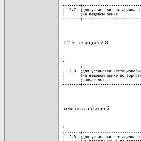
"

--------+---------------------------
¦  2.7  ¦для установки нестационарны
¦       ¦на вещевом рынке           
--------+---------------------------
                                   
1.2.6. позицию 2.8
"

--------+---------------------------
¦  2.8  ¦для установки нестационарны
¦       ¦на вещевом рынке по торговл
¦       ¦запчастями                 
--------+---------------------------
                                   
заменить позицией
"

--------+---------------------------
¦  2.8  ¦для установки нестационарны