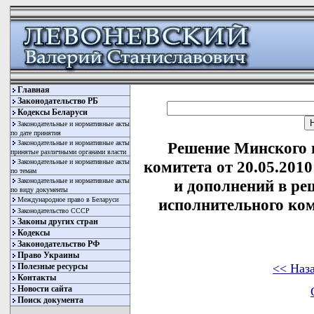
Главная
Законодательство РБ
Кодексы Беларуси
Законодательные и нормативные акты
по дате принятия
Законодательные и нормативные акты
Решение Минского 
принятые различными органами власти
Законодательные и нормативные акты
комитета от 20.05.201
по темам
Законодательные и нормативные акты
и дополнений в ре
по виду документы
Международное право в Беларуси
исполнительного коми
Законодательство СССР
Законы других стран
Кодексы
Законодательство РФ
Право Украины
<< Наз
Полезные ресурсы
Контакты
Новости сайта
Поиск документа