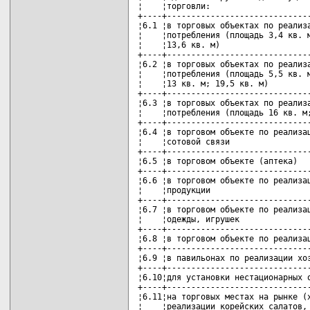
¦    ¦торговли:                     
+----+------------------------------
¦6.1 ¦в торговых объектах по реализа
¦    ¦потребления (площадь 3,4 кв. м
¦    ¦13,6 кв. м)                   
+----+------------------------------
¦6.2 ¦в торговых объектах по реализа
¦    ¦потребления (площадь 5,5 кв. м
¦    ¦13 кв. м; 19,5 кв. м)         
+----+------------------------------
¦6.3 ¦в торговых объектах по реализа
¦    ¦потребления (площадь 16 кв. м;
+----+------------------------------
¦6.4 ¦в торговом объекте по реализац
¦    ¦сотовой связи                 
+----+------------------------------
¦6.5 ¦в торговом объекте (аптека)   
+----+------------------------------
¦6.6 ¦в торговом объекте по реализац
¦    ¦продукции                     
+----+------------------------------
¦6.7 ¦в торговом объекте по реализац
¦    ¦одежды, игрушек               
+----+------------------------------
¦6.8 ¦в торговом объекте по реализац
+----+------------------------------
¦6.9 ¦в павильонах по реализации хоз
+----+------------------------------
¦6.10¦для установки нестационарных о
+----+------------------------------
¦6.11¦на торговых местах на рынке (х
¦    ¦реализации корейских салатов, 