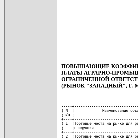
ПОВЫШАЮЩИЕ КОЭФФИЦИ
ПЛАТЫ АГРАРНО-ПРОМЫ
ОГРАНИЧЕННОЙ ОТВЕТСТ
(РЫНОК "ЗАПАДНЫЙ", Г. М
-----+------------------------------
¦ N  ¦             Наименование объе
¦п/п ¦                              
+----+------------------------------
¦ 1  ¦Торговые места на рынке для ре
¦    ¦продукции                     
+----+------------------------------
¦ 2  ¦Торговые места на рынке для ре