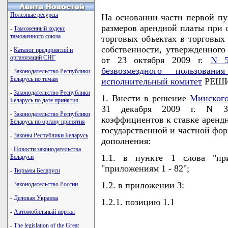
Полезные ресурсы
На основании части первой пу
размеров арендной платы при с
-
Таможенный кодекс
таможенного союза
торговых объектах в торговых
собственности, утвержденног
-
Каталог предприятий и
организаций СНГ
от 23 октября 2009 г.
N 5
безвозмездного пользовани
-
Законодательство Республики
Беларусь по темам
исполнительный комитет
РЕШИ
-
Законодательство Республики
1. Внести в решение
Минского
Беларусь по дате принятия
31 декабря 2009 г. N 3
-
Законодательство Республики
коэффициентов к ставке арендн
Беларусь по органу принятия
государственной и частной фо
-
Законы Республики Беларусь
дополнения:
-
Новости законодательства
1.1. в пункте 1 слова "пр
Беларуси
"приложениям 1 - 82";
-
Тюрьмы Беларуси
1.2. в приложении 3:
-
Законодательство России
-
Деловая Украина
1.2.1. позицию 1.1
-
Автомобильный портал
-
The legislation of the Great