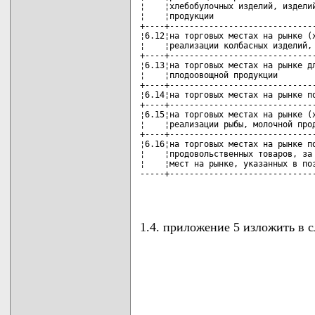
¦    ¦хлебобулочных изделий, изделий
¦    ¦продукции                     
+----+------------------------------
¦6.12¦на торговых местах на рынке (х
¦    ¦реализации колбасных изделий, 
+----+------------------------------
¦6.13¦на торговых местах на рынке дл
¦    ¦плодоовощной продукции        
+----+------------------------------
¦6.14¦на торговых местах на рынке по
+----+------------------------------
¦6.15¦на торговых местах на рынке (х
¦    ¦реализации рыбы, молочной прод
+----+------------------------------
¦6.16¦на торговых местах на рынке по
¦    ¦продовольственных товаров, за 
¦    ¦мест на рынке, указанных в поз
-----+------------------------------
                                   
1.4. приложение 5 изложить в 