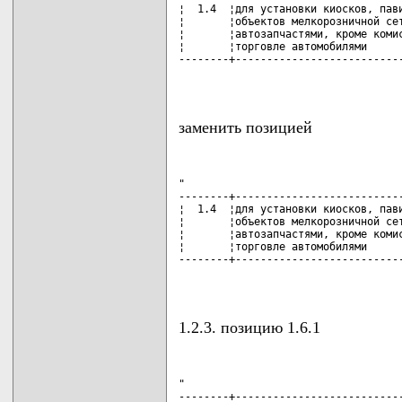
¦  1.4  ¦для установки киосков, пави
¦       ¦объектов мелкорозничной сет
¦       ¦автозапчастями, кроме комис
¦       ¦торговле автомобилями      
--------+---------------------------
                                   
заменить позицией
"

--------+---------------------------
¦  1.4  ¦для установки киосков, пави
¦       ¦объектов мелкорозничной сет
¦       ¦автозапчастями, кроме комис
¦       ¦торговле автомобилями      
--------+---------------------------
                                   
1.2.3. позицию 1.6.1
"

--------+---------------------------