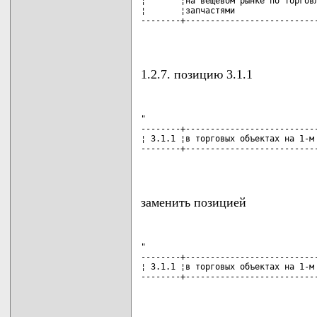
¦       ¦на вещевом рынке по торговл
¦       ¦запчастями                 
--------+---------------------------
                                   
1.2.7. позицию 3.1.1
"

--------+---------------------------
¦ 3.1.1 ¦в торговых объектах на 1-м 
--------+---------------------------
                                   
заменить позицией
"

--------+---------------------------
¦ 3.1.1 ¦в торговых объектах на 1-м 
--------+---------------------------
                                   