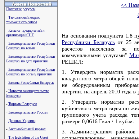
<< Наз
Полезные ресурсы
-
Таможенный кодекс
таможенного союза
-
Каталог предприятий и
На основании подпункта 1.8 п
организаций СНГ
Республики Беларусь
от 25 ав
-
Законодательство Республики
расчетов населения за п
Беларусь по темам
коммунальными услугами"
Мин
-
Законодательство Республики
РЕШИЛ:
Беларусь по дате принятия
-
Законодательство Республики
1. Утвердить норматив расх
Беларусь по органу принятия
квадратного метра общей пл
-
Законы Республики Беларусь
не оборудованным приборам
энергии, на апрель 2010 года в 
-
Новости законодательства
Беларуси
2. Утвердить норматив рас
-
Тюрьмы Беларуси
кубического метра воды по ж
-
Законодательство России
группового учета расхода те
размере 0,0616 Гкал / 1 куб.м.
-
Деловая Украина
-
Автомобильный портал
3. Администрациям районов 
осуществляющим начислен
-
The legislation of the Great