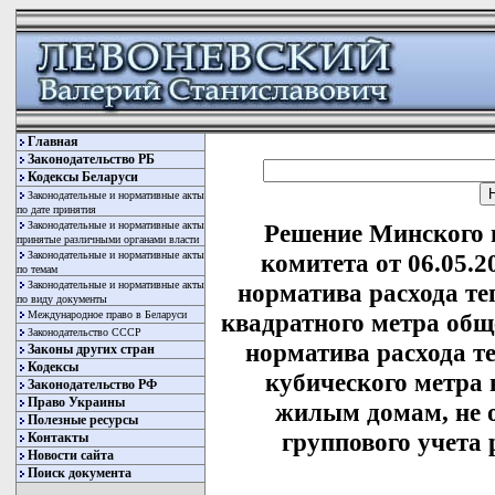
Главная
Законодательство РБ
Кодексы Беларуси
Законодательные и нормативные акты
по дате принятия
Законодательные и нормативные акты
Решение Минского 
принятые различными органами власти
Законодательные и нормативные акты
комитета от 06.05.
по темам
Законодательные и нормативные акты
норматива расхода те
по виду документы
Международное право в Беларуси
квадратного метра об
Законодательство СССР
норматива расхода те
Законы других стран
Кодексы
кубического метра 
Законодательство РФ
Право Украины
жилым домам, не 
Полезные ресурсы
группового учета 
Контакты
Новости сайта
Поиск документа