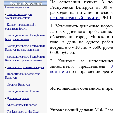
На основании пункта 3 пос
Республики Беларусь от 30 
Полезные ресурсы
расходов на питание в оздор
-
Таможенный кодекс
исполнительный комитет
РЕШИ
таможенного союза
-
Каталог предприятий и
1. Установить денежные нормы
организаций СНГ
лагерях дневного пребывани
-
Законодательство Республики
образования города Минска в п
Беларусь по темам
года, в день на одного ребе
-
Законодательство Республики
возрасте 6 - 10 лет - 5600 рубле
Беларусь по дате принятия
6600 рублей.
-
Законодательство Республики
2. Контроль за исполнени
Беларусь по органу принятия
заместителя председателя
-
Законы Республики Беларусь
комитета
по направлению деяте
-
Новости законодательства
Беларуси
-
Тюрьмы Беларуси
Исполняющий обязанности пред
-
Законодательство России
-
Деловая Украина
-
Автомобильный портал
Управляющий делами М.Ф.Сав
-
The legislation of the Great