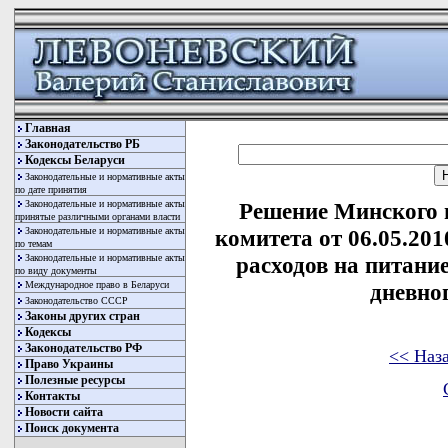
Главная
Законодательство РБ
Кодексы Беларуси
Законодательные и нормативные акты
по дате принятия
Законодательные и нормативные акты
Решение Минского 
принятые различными органами власти
Законодательные и нормативные акты
комитета от 06.05.20
по темам
Законодательные и нормативные акты
расходов на питани
по виду документы
Международное право в Беларуси
дневно
Законодательство СССР
Законы других стран
Кодексы
Законодательство РФ
<< Наз
Право Украины
Полезные ресурсы
Контакты
Новости сайта
Поиск документа