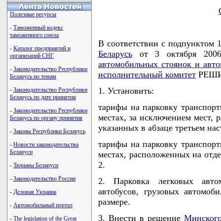
Полезные ресурсы
-
Таможенный кодекс
таможенного союза
В соответствии с подпунктом 
-
Каталог предприятий и
Беларусь
от 3 октября 200
организаций СНГ
автомобильных стоянок и авт
-
Законодательство Республики
исполнительный комитет
РЕШИ
Беларусь по темам
1. Установить:
-
Законодательство Республики
Беларусь по дате принятия
тарифы на парковку транспорт
-
Законодательство Республики
местах, за исключением мест, 
Беларусь по органу принятия
указанных в абзаце третьем на
-
Законы Республики Беларусь
тарифы на парковку транспорт
-
Новости законодательства
Беларуси
местах, расположенных на отд
2.
-
Тюрьмы Беларуси
-
Законодательство России
2. Парковка легковых авто
автобусов, грузовых автомоб
-
Деловая Украина
размере.
-
Автомобильный портал
3. Внести в решение
Минского
-
The legislation of the Great