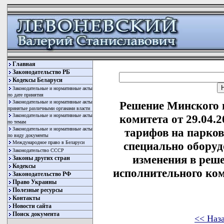
Главная
Законодательство РБ
Кодексы Беларуси
Законодательные и нормативные акты
по дате принятия
Законодательные и нормативные акты
Решение Минского 
принятые различными органами власти
Законодательные и нормативные акты
комитета от 29.04.
по темам
Законодательные и нормативные акты
тарифов на парков
по виду документы
Международное право в Беларуси
специально оборуд
Законодательство СССР
изменения в реш
Законы других стран
Кодексы
исполнительного коми
Законодательство РФ
Право Украины
Полезные ресурсы
Контакты
Новости сайта
Поиск документа
<< Наз