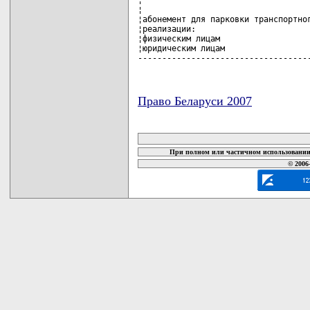
¦                                   
¦абонемент для парковки транспортног
¦реализации:                        
¦физическим лицам                   
¦юридическим лицам                  
-----------------------------------
Право Беларуси 2007
карта новых документов
При полном или частичном использовании 
© 2006