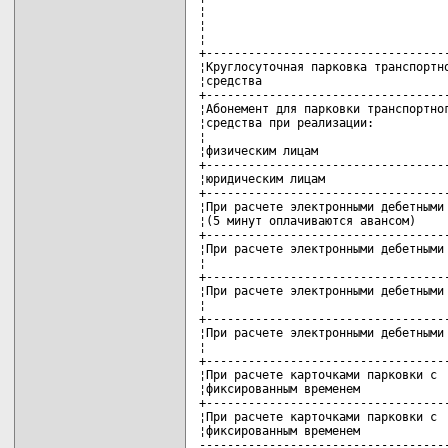
¦                                   
¦                                   
¦                                   
+-----------------------------------
¦Круглосуточная парковка транспортно
¦средства                           
+-----------------------------------
¦Абонемент для парковки транспортног
¦средства при реализации:           
¦                                   
¦физическим лицам                   
+-----------------------------------
¦юридическим лицам                  
+-----------------------------------
¦При расчете электронными дебетными 
¦(5 минут оплачиваются авансом)     
+-----------------------------------
¦При расчете электронными дебетными 
¦                                   
+-----------------------------------
¦При расчете электронными дебетными 
¦                                   
+-----------------------------------
¦При расчете электронными дебетными 
¦                                   
+-----------------------------------
¦При расчете карточками парковки с  
¦фиксированным временем             
+-----------------------------------
¦При расчете карточками парковки с  
¦фиксированным временем             
-----------------------------------