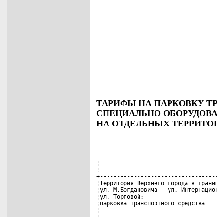
ТАРИФЫ НА ПАРКОВКУ Т
СПЕЦИАЛЬНО ОБОРУДОВ
НА ОТДЕЛЬНЫХ ТЕРРИТО
------------------------------------
¦                                   
¦                                   
+-----------------------------------
¦Территория Верхнего города в границ
¦ул. М.Богдановича - ул. Интернацион
¦ул. Торговой:                      
¦парковка транспортного средства    
¦                                   
¦                                   