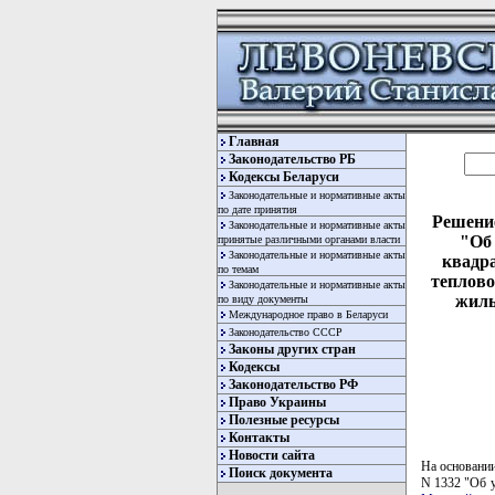
Главная
Законодательство РБ
Кодексы Беларуси
Законодательные и нормативные акты
по дате принятия
Решение
Законодательные и нормативные акты
"Об 
принятые различными органами власти
Законодательные и нормативные акты
квадр
по темам
теплово
Законодательные и нормативные акты
жилы
по виду документы
Международное право в Беларуси
Законодательство СССР
Законы других стран
Кодексы
Законодательство РФ
Право Украины
Полезные ресурсы
Контакты
Новости сайта
На основании
Поиск документа
N 1332 "Об 