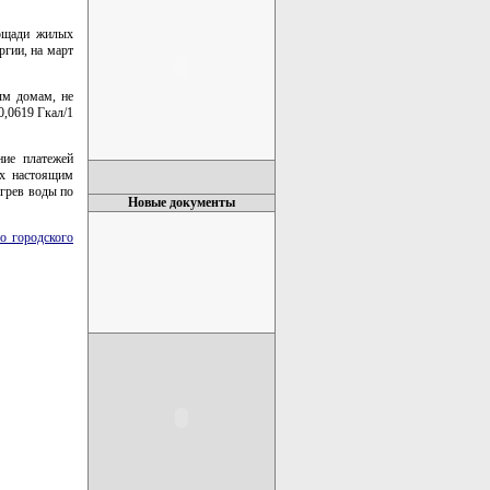
лощади жилых
гии, на март
ым домам, не
0,0619 Гкал/1
ние платежей
ых настоящим
огрев воды по
Новые документы
о городского