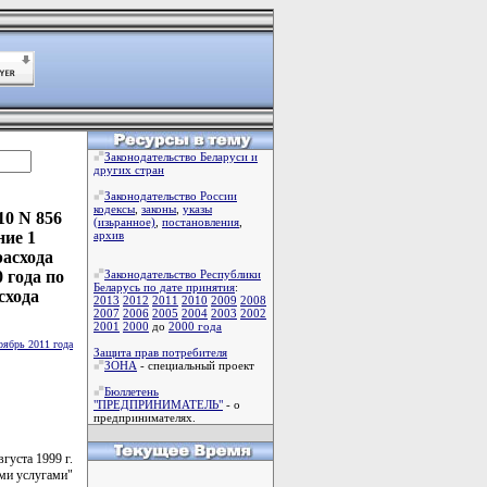
Законодательство Беларуси и
других стран
Законодательство России
кодексы
,
законы
,
указы
10 N 856
(изьранное)
,
постановления
,
ние 1
архив
асхода
 года по
Законодательство Республики
Беларусь по дате принятия
:
схода
2013
2012
2011
2010
2009
2008
2007
2006
2005
2004
2003
2002
2001
2000
до
2000 года
оябрь 2011 года
Защита прав потребителя
ЗОНА
- специальный проект
Бюллетень
"ПРЕДПРИНИМАТЕЛЬ"
- о
предпринимателях.
вгуста 1999 г.
ми услугами"