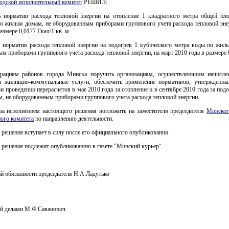
одской исполнительный комитет
РЕШИЛ:
ь норматив расхода тепловой энергии на отопление 1 квадратного метра общей п
о жилым домам, не оборудованным приборами группового учета расхода тепловой энер
азмере 0,0177 Гкал/1 кв. м.
ь норматив расхода тепловой энергии на подогрев 1 кубического метра воды по жил
м приборами группового учета расхода тепловой энергии, на март 2010 года в размере 
рациям районов города Минска поручить организациям, осуществляющим начисле
а жилищно-коммунальные услуги, обеспечить применение нормативов, утвержденн
и проведении перерасчетов в мае 2010 года за отопление и в сентябре 2010 года за под
 не оборудованным приборами группового учета расхода тепловой энергии.
 за исполнением настоящего решения возложить на заместителя председателя
Минског
ого комитета
по направлению деятельности.
 решение вступает в силу после его официального опубликования.
 решение подлежит опубликованию в газете "Минский курьер".
 обязанности председателя Н.А.Ладутько
й делами М.Ф.Саванович