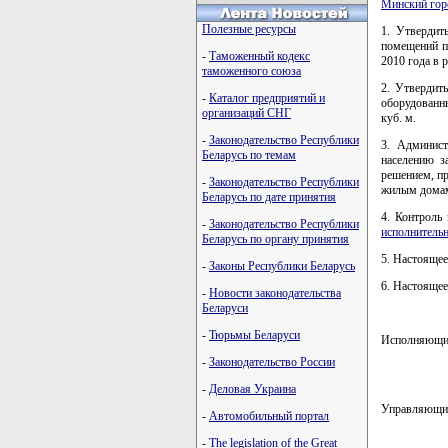
Минский гор
Полезные ресурсы
1. Утвердит
помещений п
-
Таможенный кодекс
2010 года в р
таможенного союза
2. Утвердит
-
Каталог предприятий и
оборудованны
организаций СНГ
куб. м.
-
Законодательство Республики
3. Админист
Беларусь по темам
населению з
решением, пр
-
Законодательство Республики
жилым домам,
Беларусь по дате принятия
4. Контроль
-
Законодательство Республики
исполнительн
Беларусь по органу принятия
5. Настоящее
-
Законы Республики Беларусь
6. Настоящее
-
Новости законодательства
Беларуси
-
Тюрьмы Беларуси
Исполняющий
-
Законодательство России
-
Деловая Украина
Управляющи
-
Автомобильный портал
-
The legislation of the Great