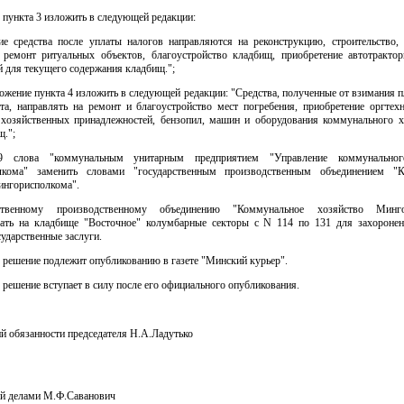
 пункта 3 изложить в следующей редакции:
е средства после уплаты налогов направляются на реконструкцию, строительство,
 ремонт ритуальных объектов, благоустройство кладбищ, приобретение автотрактор
 для текущего содержания кладбищ.";
ожение пункта 4 изложить в следующей редакции: "Средства, полученные от взимания п
рта, направлять на ремонт и благоустройство мест погребения, приобретение оргтехн
 хозяйственных принадлежностей, бензопил, машин и оборудования коммунального х
щ.";
 слова "коммунальным унитарным предприятием "Управление коммунальног
лкома" заменить словами "государственным производственным объединением "К
ингорисполкома".
ственному производственному объединению "Коммунальное хозяйство Минго
вать на кладбище "Восточное" колумбарные секторы с N 114 по 131 для захороне
ударственные заслуги.
 решение подлежит опубликованию в газете "Минский курьер".
 решение вступает в силу после его официального опубликования.
 обязанности председателя Н.А.Ладутько
й делами М.Ф.Саванович