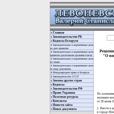
Главная
Законодательство РБ
Кодексы Беларуси
Законодательные и нормативные акты
по дате принятия
Решение
Законодательные и нормативные акты
"О вн
принятые различными органами власти
Законодательные и нормативные акты
по темам
Законодательные и нормативные акты
по виду документы
Международное право в Беларуси
Законодательство СССР
Законы других стран
Кодексы
Законодательство РФ
Право Украины
На основани
Полезные ресурсы
жилищно-ком
Контакты
от 28 июня 2
Новости сайта
1. Внести в 
Поиск документа
в городе Мин