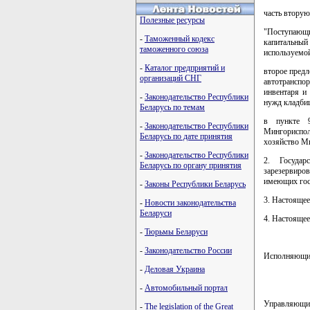
часть вторую
Полезные ресурсы
"Поступающи
-
Таможенный кодекс
капитальный
таможенного союза
используемой
-
Каталог предприятий и
второе предл
организаций СНГ
автотранспо
инвентаря и
-
Законодательство Республики
нужд кладби
Беларусь по темам
в пункте 9
-
Законодательство Республики
Мингориспо
Беларусь по дате принятия
хозяйство М
-
Законодательство Республики
2. Государ
Беларусь по органу принятия
зарезервиро
имеющих гос
-
Законы Республики Беларусь
3. Настоящее
-
Новости законодательства
Беларуси
4. Настоящее
-
Тюрьмы Беларуси
-
Законодательство России
Исполняющий
-
Деловая Украина
-
Автомобильный портал
Управляющи
-
The legislation of the Great