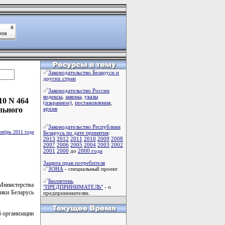
Законодательство Беларуси и
других стран
Законодательство России
кодексы
,
законы
,
указы
10 N 464
(изьранное)
,
постановления
,
льного
архив
Законодательство Республики
оябрь 2011 года
Беларусь по дате принятия
:
2013
2012
2011
2010
2009
2008
2007
2006
2005
2004
2003
2002
2001
2000
до
2000 года
Защита прав потребителя
ЗОНА
- специальный проект
Бюллетень
Министерства
"ПРЕДПРИНИМАТЕЛЬ"
- о
ики Беларусь
предпринимателях.
б организации