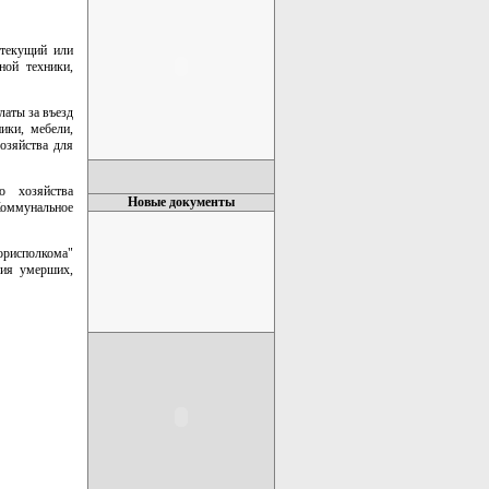
 текущий или
ной техники,
латы за въезд
ики, мебели,
озяйства для
о хозяйства
Новые документы
оммунальное
рисполкома"
ния умерших,