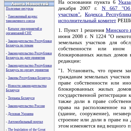
На основании пункта 6
Указ
декабря 2007 г.
N 667 "Об 
Полезные ресурсы
участков"
,
Кодекса Республик
-
Таможенный кодекс
исполнительный комитет
РЕШИ
таможенного союза
-
Каталог предприятий и
1. Пункт 1 решения
Минского 
организаций СНГ
июня 2008 г. N 1224 "О некот
-
Законодательство Республики
земельных участков для обс
Беларусь по темам
собственности или ином з
-
Законодательство Республики
блокированных жилых домов 
Беларусь по дате принятия
редакции:
-
Законодательство Республики
"1. Установить, что прием з
Беларусь по органу принятия
гражданам земельных участко
-
Законы Республики Беларусь
праве собственности или ин
-
Новости законодательства
блокированных жилых домов,
Беларуси
государственной регистрации 
-
Тюрьмы Беларуси
также доли в праве собствен
-
Законодательство России
права на расположенное на з
(здание, сооружение), незаве
-
Деловая Украина
строение или доли в праве на 
-
Автомобильный портал
этом изменяется вид вещного п
-
The legislation of the Great