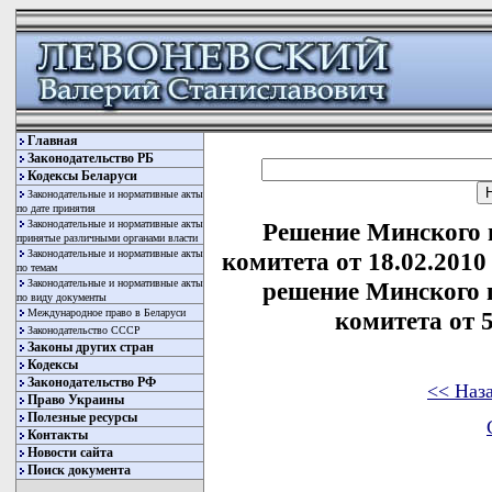
Главная
Законодательство РБ
Кодексы Беларуси
Законодательные и нормативные акты
по дате принятия
Законодательные и нормативные акты
Решение Минского 
принятые различными органами власти
Законодательные и нормативные акты
комитета от 18.02.2010
по темам
Законодательные и нормативные акты
решение Минского 
по виду документы
Международное право в Беларуси
комитета от 5
Законодательство СССР
Законы других стран
Кодексы
Законодательство РФ
<< Наз
Право Украины
Полезные ресурсы
Контакты
Новости сайта
Поиск документа