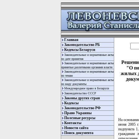
Главная
Законодательство РБ
Кодексы Беларуси
Законодательные и нормативные акты
по дате принятия
Решение
Законодательные и нормативные акты
"О по
принятые различными органами власти
Законодательные и нормативные акты
жилых д
по темам
докум
Законодательные и нормативные акты
по виду документы
Международное право в Беларуси
Законодательство СССР
Законы других стран
Кодексы
Законодательство РФ
Право Украины
Полезные ресурсы
На основании
Контакты
июня 2005 г
Новости сайта
подпункта 1
Поиск документа
гражданам л
определения