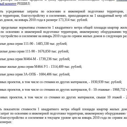
ный комитет
РЕШИЛ:
ить усредненные затраты по освоению и инженерной подготовке территории, 
ю территории, благоустройству и озеленению, приходящиеся на 1 квадратный метр о
х домов, на январь 2010 года в размере 173,314 тыс. рублей.
ь предельные нормативы стоимости 1 квадратного метра общей площади квартир жил
т по освоению и инженерной подготовке территории, инженерному оборудованию тер
агоустройство и озеленение на январь 2010 года по сериям жилых домов в следующих ра
лые дома серии 111-90 - 1485,338 тыс. рублей;
илые дома серии 111-90 - 1676,850 тыс. рублей;
лые дома серии М464-М - 1739,236 тыс. рублей;
тажные жилые дома серии М464-У1 - 1514,409 тыс. рублей;
лые дома серии 3А-ОПБ - 1684,406 тыс. рублей;
ных проектов, в том числе со стенами из других материалов, - 1930,939 тыс. рублей;
ных проектов, в том числе со стенами из других материалов, 6 - 10-этажные - 1968,732 
иных проектов, в том числе со стенами из других материалов, свыше 10 этажей - 2
ть показатели стоимости 1 квадратного метра общей площади квартир жилых до
затрат по освоению и инженерной подготовке территории, инженерному оборудованию 
 благоустройство и озеленение в текущем уровне цен на январь 2010 года по сериям 
азмерах: