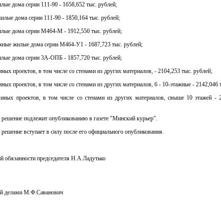
лые дома серии 111-90 - 1658,652 тыс. рублей;
илые дома серии 111-90 - 1850,164 тыс. рублей;
лые дома серии М464-М - 1912,550 тыс. рублей;
тажные жилые дома серии М464-У1 - 1687,723 тыс. рублей;
лые дома серии 3А-ОПБ - 1857,720 тыс. рублей;
ных проектов, в том числе со стенами из других материалов, - 2104,253 тыс. рублей;
ных проектов, в том числе со стенами из других материалов, 6 - 10-этажные - 2142,046 
иных проектов, в том числе со стенами из других материалов, свыше 10 этажей - 2
 решение подлежит опубликованию в газете "Минский курьер".
 решение вступает в силу после его официального опубликования.
 обязанности председателя Н.А.Ладутько
й делами М.Ф.Саванович
 документов