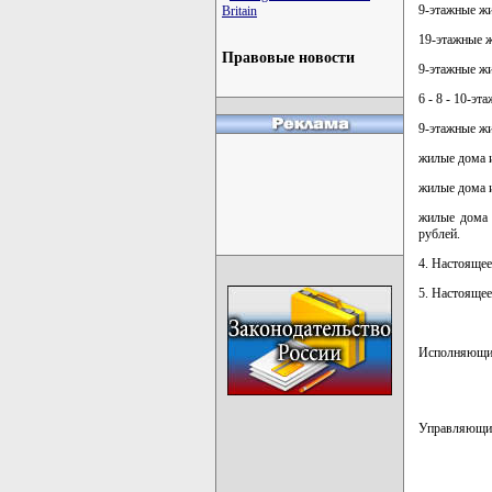
9-этажные жи
Britain
19-этажные ж
Правовые новости
9-этажные жи
6 - 8 - 10-э
9-этажные жи
жилые дома и
жилые дома и
жилые дома 
рублей.
4. Настоящее
5. Настоящее
Исполняющий
Управляющи
карта новых