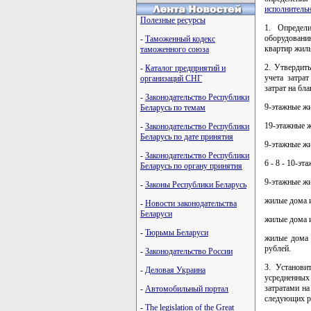
исполнитель
Полезные ресурсы
1. Определ
оборудовани
-
Таможенный кодекс
квартир жилы
таможенного союза
2. Утвердит
-
Каталог предприятий и
учета затра
организаций СНГ
затрат на бл
-
Законодательство Республики
9-этажные жи
Беларусь по темам
19-этажные ж
-
Законодательство Республики
Беларусь по дате принятия
9-этажные жи
-
Законодательство Республики
6 - 8 - 10-э
Беларусь по органу принятия
9-этажные жи
-
Законы Республики Беларусь
жилые дома и
-
Новости законодательства
Беларуси
жилые дома и
-
Тюрьмы Беларуси
жилые дома 
рублей.
-
Законодательство России
3. Установи
-
Деловая Украина
усредненных 
затратами на
-
Автомобильный портал
следующих р
-
The legislation of the Great