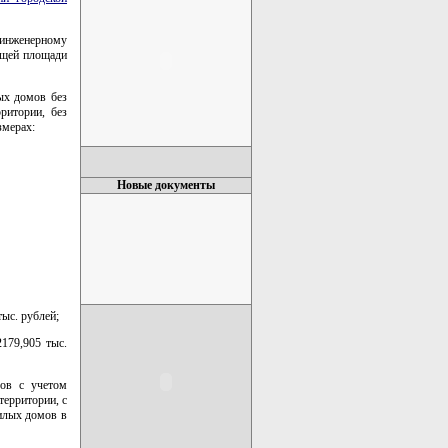
инженерному
бщей площади
ых домов без
ритории, без
змерах:
Новые документы
тыс. рублей;
179,905 тыс.
мов с учетом
территории, с
жилых домов в