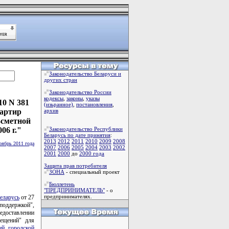
Законодательство Беларуси и
других стран
Законодательство России
кодексы
,
законы
,
указы
10 N 381
(изьранное)
,
постановления
,
вартир
архив
-сметной
06 г."
Законодательство Республики
Беларусь по дате принятия
:
2013
2012
2011
2010
2009
2008
оябрь 2011 года
2007
2006
2005
2004
2003
2002
2001
2000
до
2000 года
Защита прав потребителя
ЗОНА
- специальный проект
Бюллетень
"ПРЕДПРИНИМАТЕЛЬ"
- о
предпринимателях.
еларусь
от 27
поддержкой",
едоставлении
мещений" для
й городской