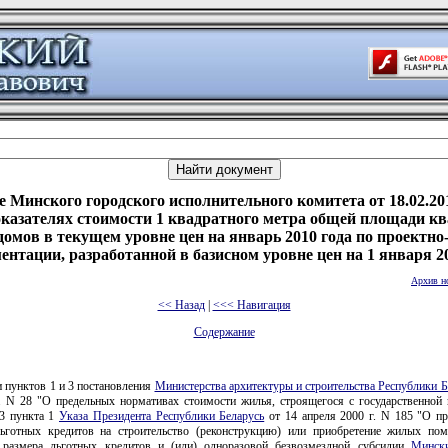
 Минского городского исполнительного комитета от 18.02.20
казателях стоимости 1 квадратного метра общей площади к
омов в текущем уровне цен на январь 2010 года по проектно
ентации, разработанной в базисном уровне цен на 1 января 20
Архив н
<< Назад
|
<<< Навигация
Содержание
 пунктов 1 и 3 постановления
Министерства архитектуры и строительства Республики Б
. N 28 "О предельных нормативах стоимости жилья, строящегося с государственной 
.3 пункта 1
Указа Президента Республики Беларусь
от 14 апреля 2000 г. N 185 "О пр
ьготных кредитов на строительство (реконструкцию) или приобретение жилых по
 размера льготных кредитов и (или) одноразовой безвозмездной субсидии
Мински