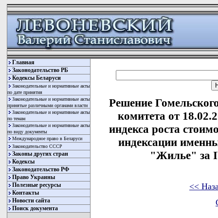
Главная
Законодательство РБ
Кодексы Беларуси
Законодательные и нормативные акты
по дате принятия
Законодательные и нормативные акты
Решение Гомельского
принятые различными органами власти
Законодательные и нормативные акты
комитета от 18.02.
по темам
Законодательные и нормативные акты
индекса роста стоим
по виду документы
Международное право в Беларуси
индексации именны
Законодательство СССР
"Жилье" за I
Законы других стран
Кодексы
Законодательство РФ
Право Украины
<< Наз
Полезные ресурсы
Контакты
Новости сайта
Поиск документа