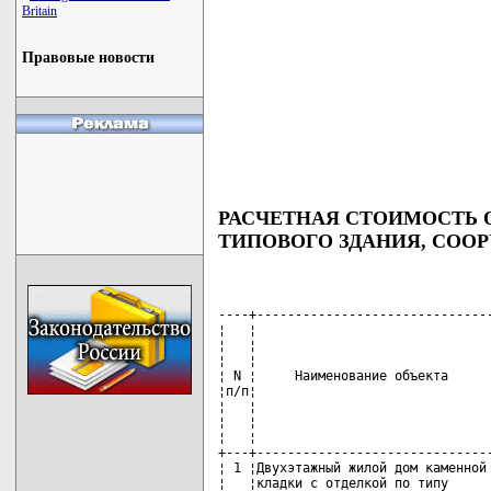
Britain
Правовые новости
РАСЧЕТНАЯ СТОИМОСТЬ 
ТИПОВОГО ЗДАНИЯ, СООРУ
----+-------------------------------
¦   ¦                               
¦   ¦                               
¦   ¦                               
¦ N ¦     Наименование объекта      
¦п/п¦                               
¦   ¦                               
¦   ¦                               
¦   ¦                               
+---+-------------------------------
¦ 1 ¦Двухэтажный жилой дом каменной 
¦   ¦кладки с отделкой по типу      