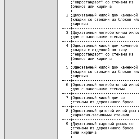
¦   ¦"евростандарт" со стенами из   
¦   ¦блоков или кирпича             
+---+-------------------------------
¦ 2 ¦Двухэтажный жилой дом каменной 
¦   ¦кладки со стенами из блоков или
¦   ¦кирпича                        
+---+-------------------------------
¦ 3 ¦Двухэтажный легкобетонный жилой
¦   ¦дом с панельными стенами       
+---+-------------------------------
¦ 4 ¦Одноэтажный жилой дом каменной 
¦   ¦кладки с отделкой по типу      
¦   ¦"евростандарт" со стенами из   
¦   ¦блоков или кирпича             
+---+-------------------------------
¦ 5 ¦Одноэтажный жилой дом каменной 
¦   ¦кладки со стенами из блоков или
¦   ¦кирпича                        
+---+-------------------------------
¦ 6 ¦Одноэтажный легкобетонный жилой
¦   ¦дом с панельными стенами       
+---+-------------------------------
¦ 7 ¦Одноэтажный жилой дом со       
¦   ¦стенами из деревянного бруса   
+---+-------------------------------
¦ 8 ¦Одноэтажный щитовой жилой дом с
¦   ¦каркасно-засыпными стенами     
+---+-------------------------------
¦ 9 ¦Двухэтажный садовый домик со   
¦   ¦стенами из деревянного бруса   
¦   ¦или кирпича                    
+---+-------------------------------