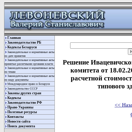
Главная
Законодательство РБ
Кодексы Беларуси
Законодательные и нормативные акты
по дате принятия
Законодательные и нормативные акты
Решение Ивацевичско
принятые различными органами власти
Законодательные и нормативные акты
комитета от 18.02.
по темам
Законодательные и нормативные акты
расчетной стоимост
по виду документы
Международное право в Беларуси
типового з
Законодательство СССР
Законы других стран
Кодексы
Законодательство РФ
<< Наз
Право Украины
Полезные ресурсы
Контакты
Новости сайта
Поиск документа