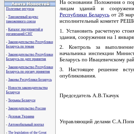
На основании Положения о по
лицам зданий и сооружен
Полезные ресурсы
Республики Беларусь
от 28 мар
-
Таможенный кодекс
исполнительный комитет РЕШ
таможенного союза
-
Каталог предприятий и
1. Установить расчетную стои
организаций СНГ
здания, сооружения на 1 января
-
Законодательство Республики
2. Контроль за выполнени
Беларусь по темам
начальника инспекции Минист
-
Законодательство Республики
Беларусь по Ивацевичскому ра
Беларусь по дате принятия
-
Законодательство Республики
3. Настоящее решение всту
Беларусь по органу принятия
опубликования.
-
Законы Республики Беларусь
-
Новости законодательства
Беларуси
Председатель А.В.Ткачук
-
Тюрьмы Беларуси
-
Законодательство России
-
Деловая Украина
Управляющий делами С.А.Поп
-
Автомобильный портал
-
The legislation of the Great