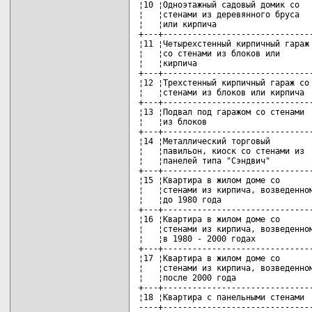
¦10 ¦Одноэтажный садовый домик со   
¦   ¦стенами из деревянного бруса   
¦   ¦или кирпича                    
+---+-------------------------------
¦11 ¦Четырехстенный кирпичный гараж 
¦   ¦со стенами из блоков или       
¦   ¦кирпича                        
+---+-------------------------------
¦12 ¦Трехстенный кирпичный гараж со 
¦   ¦стенами из блоков или кирпича  
+---+-------------------------------
¦13 ¦Подвал под гаражом со стенами  
¦   ¦из блоков                      
+---+-------------------------------
¦14 ¦Металлический торговый         
¦   ¦павильон, киоск со стенами из  
¦   ¦панелей типа "Сэндвич"         
+---+-------------------------------
¦15 ¦Квартира в жилом доме со       
¦   ¦стенами из кирпича, возведенном
¦   ¦до 1980 года                   
+---+-------------------------------
¦16 ¦Квартира в жилом доме со       
¦   ¦стенами из кирпича, возведенном
¦   ¦в 1980 - 2000 годах            
+---+-------------------------------
¦17 ¦Квартира в жилом доме со       
¦   ¦стенами из кирпича, возведенном
¦   ¦после 2000 года                
+---+-------------------------------
¦18 ¦Квартира с панельными стенами  
----+------------------------------