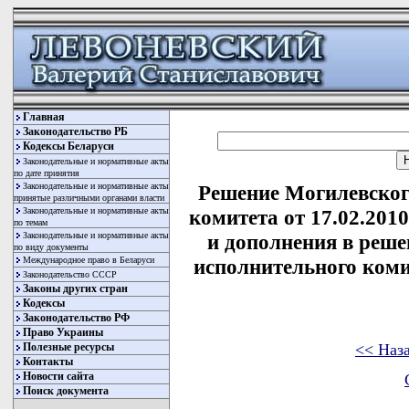
Главная
Законодательство РБ
Кодексы Беларуси
Законодательные и нормативные акты
по дате принятия
Законодательные и нормативные акты
Решение Могилевског
принятые различными органами власти
Законодательные и нормативные акты
комитета от 17.02.201
по темам
Законодательные и нормативные акты
и дополнения в реше
по виду документы
Международное право в Беларуси
исполнительного комит
Законодательство СССР
Законы других стран
Кодексы
Законодательство РФ
Право Украины
<< Наз
Полезные ресурсы
Контакты
Новости сайта
Поиск документа