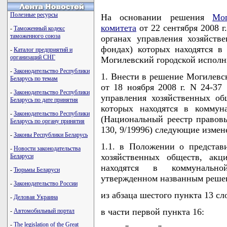
Полезные ресурсы
На основании решения
Мог
комитета
от 22 сентября 2008 г
-
Таможенный кодекс
таможенного союза
органах управления хозяйств
фондах) которых находятся в
-
Каталог предприятий и
организаций СНГ
Могилевский городской испол
-
Законодательство Республики
1. Внести в решение Могилевск
Беларусь по темам
от 18 ноября 2008 г. N 24-37 
-
Законодательство Республики
управления хозяйственных об
Беларусь по дате принятия
которых находятся в коммун
-
Законодательство Республики
(Национальный реестр правовы
Беларусь по органу принятия
130, 9/19996) следующие измен
-
Законы Республики Беларусь
1.1. в Положении о представи
-
Новости законодательства
хозяйственных обществ, акц
Беларуси
находятся в коммунально
-
Тюрьмы Беларуси
утвержденном названным реше
-
Законодательство России
из абзаца шестого пункта 13 с
-
Деловая Украина
в части первой пункта 16:
-
Автомобильный портал
-
The legislation of the Great