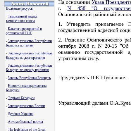
На основании
Указа Президент
г.
N 458 "О государстве
Полезные ресурсы
Осиповичский районный испо
-
Таможенный кодекс
таможенного союза
1. Утвердить прилагаемое 
-
Каталог предприятий и
государственной адресной соц
организаций СНГ
2. Решение Осиповичского ра
-
Законодательство Республики
октября 2008 г. N 20-15 "О
Беларусь по темам
оказанию государственной 
-
Законодательство Республики
утратившим силу.
Беларусь по дате принятия
-
Законодательство Республики
Беларусь по органу принятия
Председатель П.Е.Шукалович
-
Законы Республики Беларусь
-
Новости законодательства
Беларуси
-
Тюрьмы Беларуси
Управляющий делами О.А.Кула
-
Законодательство России
-
Деловая Украина
-
Автомобильный портал
                                    
-
The legislation of the Great