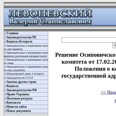
Главная
Законодательство РБ
Кодексы Беларуси
Законодательные и нормативные акты
по дате принятия
Законодательные и нормативные акты
Решение Осиповичско
принятые различными органами власти
Законодательные и нормативные акты
комитета от 17.02.
по темам
Законодательные и нормативные акты
Положения о к
по виду документы
Международное право в Беларуси
государственной а
Законодательство СССР
Законы других стран
Кодексы
Законодательство РФ
<< Наз
Право Украины
Полезные ресурсы
Контакты
Новости сайта
Поиск документа