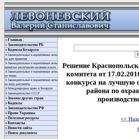
Главная
Законодательство РБ
Кодексы Беларуси
Законодательные и нормативные акты
по дате принятия
Законодательные и нормативные акты
Решение Краснопольск
принятые различными органами власти
Законодательные и нормативные акты
комитета от 17.02.201
по темам
Законодательные и нормативные акты
конкурса на лучшую 
по виду документы
Международное право в Беларуси
района по охра
Законодательство СССР
производств
Законы других стран
Кодексы
Законодательство РФ
Право Украины
<< Наз
Полезные ресурсы
Контакты
Новости сайта
Поиск документа