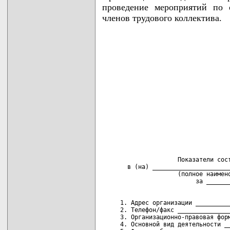
проведение мероприятий по 
членов трудового коллектива.
                     Показатели сост
       в (на) ______________________
                     (полное наимено
     1. Адрес организации __________
     2. Телефон/факс _______________
     3. Организационно-правовая форм
     4. Основной вид деятельности __