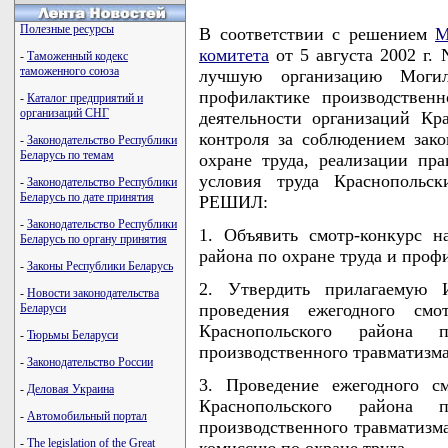
Полезные ресурсы
В соответствии с решением
М
комитета
от 5 августа 2002 г.
-
Таможенный кодекс
таможенного союза
лучшую организацию Моги
профилактике производственн
-
Каталог предприятий и
организаций СНГ
деятельности организаций Кр
контроля за соблюдением зако
-
Законодательство Республики
Беларусь по темам
охране труда, реализации пр
условия труда Краснопольс
-
Законодательство Республики
Беларусь по дате принятия
РЕШИЛ:
-
Законодательство Республики
1. Объявить смотр-конкурс 
Беларусь по органу принятия
района по охране труда и проф
-
Законы Республики Беларусь
2. Утвердить прилагаемую 
-
Новости законодательства
проведения ежегодного смо
Беларуси
Краснопольского района
-
Тюрьмы Беларуси
производственного травматизма
-
Законодательство России
3. Проведение ежегодного с
-
Деловая Украина
Краснопольского района
-
Автомобильный портал
производственного травматизм
-
The legislation of the Great
комиссию по охране труда.