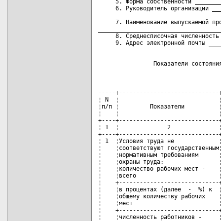
     5. Форма собственности ________
     6. Руководитель организации ___
                                    
     7. Наименование выпускаемой про
____________________________________
     8. Среднесписочная численность 
                Показатели состояни
-----+-----------------------------+--------------+--------------+---------
¦ N  ¦                             ¦   Единица    ¦     Год,     ¦Отчетный¦
¦п/п ¦         Показатели          ¦  измерения   ¦предшествующий¦  год   ¦
¦    ¦                             ¦              ¦  отчетному   ¦        ¦
+----+-----------------------------+--------------+--------------+--------+
¦ 1  ¦              2              ¦      3       ¦      4       ¦   5    ¦
+----+-----------------------------+--------------+--------------+--------+
¦ 1  ¦Условия труда не             ¦              ¦              ¦        ¦
¦    ¦соответствуют государственным¦              ¦              ¦        ¦
¦    ¦нормативным требованиям      ¦              ¦              ¦        ¦
¦    ¦охраны труда:                ¦              ¦              ¦        ¦
¦    ¦количество рабочих мест -    ¦    единиц    ¦              ¦        ¦
¦    ¦всего                        ¦(далее - ед.) ¦              ¦        ¦
¦    +-----------------------------+--------------+--------------+--------+
¦    ¦в процентах (далее  -  %) к  ¦      %       ¦              ¦        ¦
¦    ¦общему количеству рабочих    ¦              ¦              ¦        ¦
¦    ¦мест                         ¦              ¦              ¦        ¦
¦    +-----------------------------+--------------+--------------+--------+
¦    ¦численность работников -     ¦человек       ¦              ¦        ¦
¦    ¦всего                        ¦(далее - чел.)¦              ¦        ¦
¦    +-----------------------------+--------------+--------------+--------+
¦    ¦в % к общей численности      ¦      %       ¦              ¦        ¦
¦    ¦работников                   ¦              ¦              ¦        ¦
+----+-----------------------------+--------------+--------------+--------+
¦ 2  ¦Данные о производственном    ¦              ¦              ¦        ¦
¦    ¦травматизме и                ¦              ¦              ¦        ¦
¦    ¦профессиональной             ¦              ¦              ¦        ¦
¦    ¦заболеваемости:              ¦              ¦              ¦        ¦
¦2.1 ¦численность потерпевших при  ¦     чел.     ¦              ¦        ¦
¦    ¦несчастных случаях на        ¦              ¦              ¦        ¦
¦    ¦производстве - всего         ¦              ¦              ¦        ¦
¦    ¦из них:                      ¦              ¦              ¦        ¦
¦    ¦со смертельным исходом,      ¦              ¦              ¦        ¦
¦    ¦происшедших по вине          ¦              ¦              ¦        ¦
¦    ¦нанимателя                   ¦              ¦              ¦        ¦
+----+-----------------------------+--------------+--------------+--------+
¦2.2 ¦коэффициент частоты          ¦      Кч      ¦              ¦        ¦
¦    ¦производственного травматизма¦              ¦              ¦        ¦
¦    ¦(далее - Кч) - численность   ¦              ¦              ¦        ¦
¦    ¦работников, потерпевших при  ¦              ¦              ¦        ¦
¦    ¦несчастных случаях на        ¦              ¦              ¦        ¦
¦    ¦производстве, на 1000        ¦              ¦              ¦        ¦
¦    ¦работающих                   ¦              ¦              ¦        ¦
+----+-----------------------------+--------------+--------------+--------+
¦2.3 ¦коэффициент тяжести          ¦      Кт      ¦              ¦        ¦
¦    ¦производственного травматизма¦              ¦              ¦        ¦
¦    ¦(далее - Кт) - количество    ¦              ¦              ¦        ¦
¦    ¦дней нетрудоспособности в    ¦              ¦              ¦        ¦
¦    ¦расчете на одного            ¦              ¦              ¦        ¦
¦    ¦потерпевшего                 ¦              ¦              ¦        ¦
+----+-----------------------------+--------------+--------------+--------+
¦2.4 ¦численность работников, у    ¦     чел.     ¦              ¦        ¦
¦    ¦которых впервые установлены  ¦              ¦              ¦        ¦
¦    ¦профессиональные             ¦              ¦              ¦        ¦
¦    ¦заболевания, - всего         ¦              ¦              ¦        ¦
¦    +-----------------------------+--------------+--------------+--------+
¦    ¦на 100 тыс. работающих       ¦     чел.     ¦              ¦        ¦
+----+-----------------------------+--------------+--------------+--------+
¦ 3  ¦Численность специалистов по  ¦              ¦              ¦        ¦
¦    ¦охране труда:                ¦              ¦              ¦        ¦
¦    ¦нормативная                  ¦     чел.     ¦              ¦        ¦
¦    ¦фактическая                  ¦     чел.     ¦              ¦        ¦
+----+------------------------