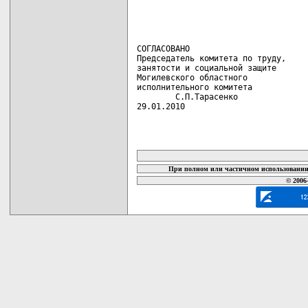
СОГЛАСОВАНО

Председатель комитета по труду,

занятости и социальной защите

Могилевского областного

исполнительного комитета

        С.П.Тарасенко

29.01.2010
карта новых документов
При полном или частичном использовании 
© 2006