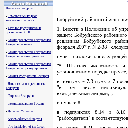
Полезные ресурсы
-
Таможенный кодекс
Бобруйский районный исполн
таможенного союза
-
Каталог предприятий и
1. Внести в Положение об упра
организаций СНГ
защите Бобруйского районного
-
Законодательство Республики
решением Бобруйского район
Беларусь по темам
февраля 2007 г. N 2-38 , след
-
Законодательство Республики
пункт 5 изложить в следующей
Беларусь по дате принятия
-
Законодательство Республики
"5. Штатная численность и 
Беларусь по органу принятия
установленном порядке председ
-
Законы Республики Беларусь
в подпункте 7.3 пункта 7 посл
-
Новости законодательства
"в том числе индивидуал
Беларуси
юридическими лицами,";
-
Тюрьмы Беларуси
в пункте 8:
-
Законодательство России
-
Деловая Украина
в подпунктах 8.14 и 8.16 
"работодатели" в соответствую
-
Автомобильный портал
-
The legislation of the Great
подпункт 8.21 после слов