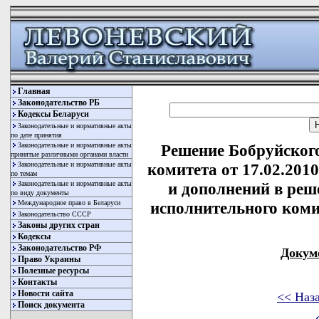
Главная
Законодательство РБ
Кодексы Беларуси
Законодательные и нормативные акты
по дате принятия
Законодательные и нормативные акты
Решение Бобруйског
принятые различными органами власти
Законодательные и нормативные акты
комитета от 17.02.201
по темам
Законодательные и нормативные акты
и дополнений в реш
по виду документы
Международное право в Беларуси
исполнительного комит
Законодательство СССР
Законы других стран
Кодексы
Законодательство РФ
Докум
Право Украины
Полезные ресурсы
Контакты
Новости сайта
<< Наз
Поиск документа