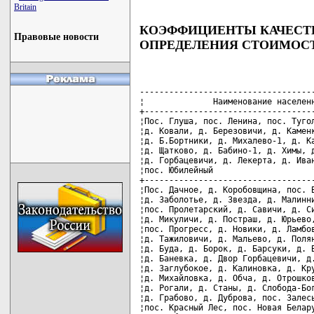
Britain
КОЭФФИЦИЕНТЫ КАЧЕСТ
Правовые новости
ОПРЕДЕЛЕНИЯ СТОИМО
------------------------------------
¦              Наименование населенн
+-----------------------------------
¦Пос. Глуша, пос. Ленина, пос. Тугол
¦д. Ковали, д. Березовичи, д. Каменк
¦д. Б.Бортники, д. Михалево-1, д. Ка
¦д. Щатково, д. Бабино-1, д. Химы, д
¦д. Горбацевичи, д. Лекерта, д. Иван
¦пос. Юбилейный                     
+-----------------------------------
¦Пос. Дачное, д. Коробовщина, пос. В
¦д. Заболотье, д. Звезда, д. Малинни
¦пос. Пролетарский, д. Савичи, д. Си
¦д. Микуличи, д. Постраш, д. Юрьево,
¦пос. Прогресс, д. Новики, д. Ламбов
¦д. Тажиловичи, д. Мальево, д. Полян
¦д. Буда, д. Борок, д. Барсуки, д. Б
¦д. Баневка, д. Двор Горбацевичи, д.
¦д. Заглубокое, д. Калиновка, д. Кру
¦д. Михайловка, д. Обча, д. Отрошков
¦д. Рогали, д. Станы, д. Слобода-Бог
¦д. Грабово, д. Дуброва, пос. Залесь
¦пос. Красный Лес, пос. Новая Белару