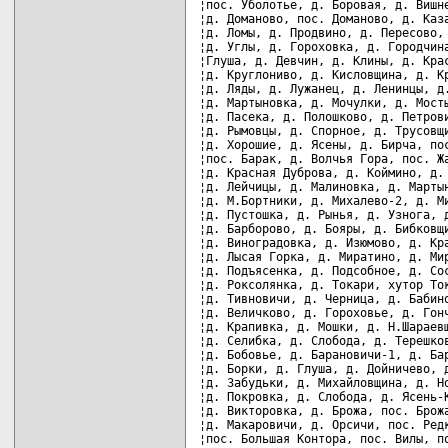
¦пос. Уболотье, д. Боровая, д. Вишне
¦д. Доманово, пос. Доманово, д. Каза
¦д. Ломы, д. Продвино, д. Пересово, 
¦д. Углы, д. Гороховка, д. Городчина
¦Глуша, д. Девчин, д. Клины, д. Крас
¦д. Круглониво, д. Кисловщина, д. Кр
¦д. Ляды, д. Лужанец, д. Ленинцы, д.
¦д. Мартыновка, д. Мочулки, д. Мосты
¦д. Пасека, д. Полошково, д. Петрови
¦д. Рымовцы, д. Спорное, д. Трусовщи
¦д. Хорошие, д. Ясены, д. Бирча, пос
¦пос. Барак, д. Волчья Гора, пос. Жа
¦д. Красная Дуброва, д. Коймино, д. 
¦д. Лейчицы, д. Малиновка, д. Мартын
¦д. М.Бортники, д. Михалево-2, д. Ми
¦д. Пустошка, д. Рынья, д. Узнога, д
¦д. Барборово, д. Бояры, д. Бибковщи
¦д. Виноградовка, д. Изюмово, д. Кра
¦д. Лысая Горка, д. Миратино, д. Мир
¦д. Подъясенка, д. Подсобное, д. Сос
¦д. Роксолянка, д. Токари, хутор Ток
¦д. Тивновичи, д. Черница, д. Бабино
¦д. Величково, д. Гороховье, д. Гонч
¦д. Крапивка, д. Мошки, д. Н.Шараевщ
¦д. Селибка, д. Слобода, д. Терешков
¦д. Бобовье, д. Барановичи-1, д. Бар
¦д. Борки, д. Глуша, д. Дойничево, д
¦д. Забудьки, д. Михайловщина, д. Но
¦д. Покровка, д. Слобода, д. Ясень-К
¦д. Викторовка, д. Брожа, пос. Брожа
¦д. Макаровичи, д. Орсичи, пос. Редк
¦пос. Большая Контора, пос. Вилы, по