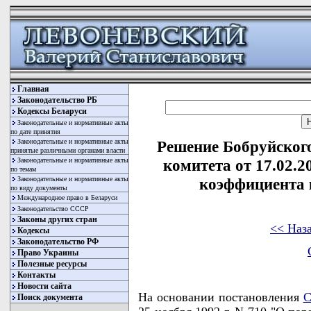
Главная
Законодательство РБ
Кодексы Беларуси
Законодательные и нормативные акты
по дате принятия
Законодательные и нормативные акты
Решение Бобруйског
принятые различными органами власти
Законодательные и нормативные акты
комитета от 17.02.2
по темам
Законодательные и нормативные акты
коэффициента 
по виду документы
Международное право в Беларуси
Законодательство СССР
Законы других стран
<< Наз
Кодексы
Законодательство РФ
Право Украины
Полезные ресурсы
Контакты
Новости сайта
На основании постановления
С
Поиск документа