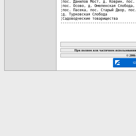
¦пос. Данилов Мост, д. Коврин, пос. 
¦пос. Осово, д. Омеленская Слобода, 
¦пос. Пасека, пос. Старый Двор, пос.
¦д. Турковская Слобода              
¦Садоводческие товарищества         
-----------------------------------
карта новых документов
При полном или частичном использовании 
© 2006