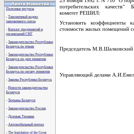
25 ноября 1992 г. N 710 "О по
потребительских качеств" 
Полезные ресурсы
комитет РЕШИЛ:
-
Таможенный кодекс
таможенного союза
Установить коэффициенты к
стоимости жилых помещений с
-
Каталог предприятий и
организаций СНГ
-
Законодательство Республики
Беларусь по темам
Председатель М.В.Шалковский
-
Законодательство Республики
Беларусь по дате принятия
-
Законодательство Республики
Беларусь по органу принятия
Управляющий делами А.И.Емел
-
Законы Республики Беларусь
-
Новости законодательства
Беларуси
-
Тюрьмы Беларуси
-
Законодательство России
-
Деловая Украина
-
Автомобильный портал
-
The legislation of the Great