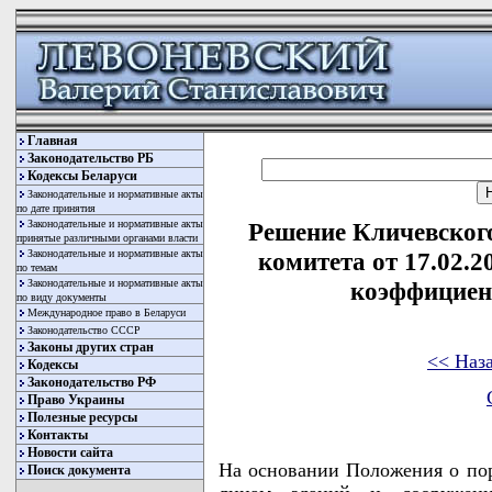
Главная
Законодательство РБ
Кодексы Беларуси
Законодательные и нормативные акты
по дате принятия
Законодательные и нормативные акты
Решение Кличевског
принятые различными органами власти
Законодательные и нормативные акты
комитета от 17.02.2
по темам
Законодательные и нормативные акты
коэффициен
по виду документы
Международное право в Беларуси
Законодательство СССР
Законы других стран
<< Наз
Кодексы
Законодательство РФ
Право Украины
Полезные ресурсы
Контакты
Новости сайта
На основании Положения о по
Поиск документа