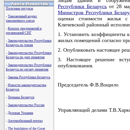
лицам зданий и сооружен
Республики Беларусь
от 28 ма
Полезные ресурсы
Министров Республики Белару
-
Таможенный кодекс
оценки стоимости жилья с 
таможенного союза
Кличевский районный исполн
-
Каталог предприятий и
организаций СНГ
1. Установить коэффициенты к
жилых помещений согласно пр
-
Законодательство Республики
Беларусь по темам
2. Опубликовать настоящее реш
-
Законодательство Республики
Беларусь по дате принятия
3. Настоящее решение всту
опубликования.
-
Законодательство Республики
Беларусь по органу принятия
-
Законы Республики Беларусь
Председатель Ф.В.Вощило
-
Новости законодательства
Беларуси
-
Тюрьмы Беларуси
-
Законодательство России
Управляющий делами Т.В.Харк
-
Деловая Украина
-
Автомобильный портал
-
The legislation of the Great