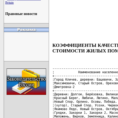
Britain
Правовые новости
КОЭФФИЦИЕНТЫ КАЧЕСТВ
СТОИМОСТИ ЖИЛЫХ ПО
------------------------------------
¦             Наименование населенно
+-----------------------------------
¦Город Кличев, деревни: Бацевичи, За
¦Максимовичи, Старый Остров, Ореховк
¦Дмитровка-2                        
+-----------------------------------
¦Деревни: Долгое, Берёзовка, Великая
¦Красный Берег, Любичи, Лютино, Мала
¦Новый Спор, Орлино, Осовы, Победа, 
¦(хутор), Старый Спор, Усохи, Чирвон
¦Якимово Лядо, Новый Остров, Октябрь
¦Грядки, Закорки 1, Закорки 2, Масно
¦Миложень, Вирков, Земляница, Калино