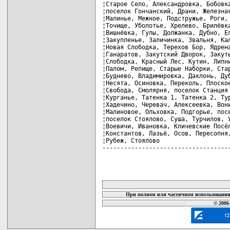
¦Старое Село, Александровка, Бобовка
¦поселок Гончанский, Драни, Железная
¦Малинье, Межное, Подстружье, Роги, 
¦Точище, Уболотье, Хрелево, Брилёвка
¦Вишнёвка, Гулы, Должанка, Дубно, Ел
¦Закупленье, Заличинка, Звальня, Кал
¦Новая Слободка, Терехов Бор, Ядрена
¦Ганаратов, Закутский Дворок, Закуть
¦Слободка, Красный Лес, Кутин, Липни
¦Палом, Репище, Старые Наборки, Стар
¦Буднево, Владимировка, Даклонь, Дуб
¦Несята, Осиновка, Переколь, Плоское
¦Свобода, Смолярня, поселок Станция 
¦Курганье, Татенка 1, Татенка 2, Тур
¦Хадечино, Черевач, Алексеевка, Вони
¦Малиновое, Ольховка, Подгорье, посе
¦поселок Стоялово, Суша, Турчилов, У
¦Воевичи, Ивановка, Кличевские Посёл
¦Константов, Лазьё, Осов, Пересопня,
¦Рубеж, Стоялово                    
-----------------------------------
карта новых документов
При полном или частичном использовании 
© 2006