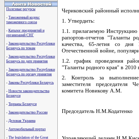
Полезные ресурсы
Чериковский районный испол
-
Таможенный кодекс
1. Утвердить:
таможенного союза
1.1. прилагаемую Инструкцию 
-
Каталог предприятий и
организаций СНГ
рапортов-отчетов "Таланты ро
качества, 65-летия со дня
-
Законодательство Республики
Беларусь по темам
Отечественной войне, популяри
-
Законодательство Республики
1.2. график проведения райо
Беларусь по дате принятия
"Таланты родного края" в 2010
-
Законодательство Республики
Беларусь по органу принятия
2. Контроль за выполнени
-
Законы Республики Беларусь
заместителя председателя Ч
комитета Новикову А.М.
-
Новости законодательства
Беларуси
-
Тюрьмы Беларуси
Председатель Н.М.Кодатенко
-
Законодательство России
-
Деловая Украина
-
Автомобильный портал
Управляющий делами Н.М.Кис
-
The legislation of the Great