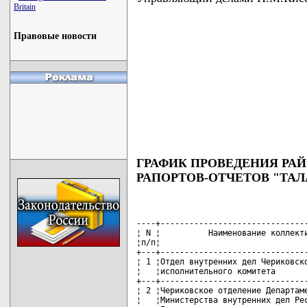
Britain
Правовые новости
ГРАФИК ПРОВЕДЕНИЯ РА
РАПОРТОВ-ОТЧЕТОВ "ТАЛА
----+-------------------------------------------+----------+---------------
¦ N ¦          Наименование коллектива          ¦   Дата   ¦    Место     ¦
¦п/п¦                                           ¦проведения¦  проведения  ¦
+---+-------------------------------------------+----------+--------------+
¦ 1 ¦Отдел внутренних дел Чериковского районного¦04.03.2010¦Районный Дом  ¦
¦   ¦исполнительного комитета                   ¦          ¦культуры      ¦
+---+-------------------------------------------+----------+--------------+
¦ 2 ¦Чериковское отделение Департамента охраны  ¦04.03.2010¦Районный Дом  ¦
¦   ¦Министерства внутренних дел Республики     ¦          ¦культуры      ¦
¦   ¦Беларусь                                   ¦          ¦              ¦
+---+-------------------------------------------+----------+--------------+
¦ 3 ¦Межрайбаза материально-технического        ¦04.03.2010¦Районный Дом  ¦
¦   ¦обеспечения органов внутренних дел на      ¦          ¦культуры      ¦
¦   ¦территориях радиоактивного загрязнения     ¦          ¦              ¦
+---+-------------------------------------------+----------+--------------+
¦ 4 ¦Речицкий сельский Совет                    ¦12.03.2010¦Речицкий Дом  ¦
¦   ¦                                           ¦          ¦культуры      ¦
+---+-------------------------------------------+----------+--------------+
¦ 5 ¦Открытое акционерное общество (далее - ОАО)¦12.03.2010¦Речицкий Дом  ¦
¦   ¦"Чериковрайагропромтехснаб"                ¦          ¦культуры      ¦
+---+-------------------------------------------+----------+--------------+
¦ 6 ¦Езерский сельский Совет                    ¦19.03.2010¦Езерский      ¦
¦   ¦                                           ¦          ¦сельский Дом  ¦
¦   ¦                                           ¦          ¦культуры      ¦
+---+-------------------------------------------+----------+--------------+
¦ 7 ¦Сельскохозяйственный производственный      ¦19.03.2010¦Езерский      ¦
¦   ¦кооператив (далее - СПК) "Езерский"        ¦          ¦сельский Дом  ¦
¦   ¦                                           ¦          ¦культуры      ¦
+---+-------------------------------------------+----------+--------------+
¦ 8 ¦СПК "Прогресс"                             ¦19.03.2010¦Езерский      ¦
¦   ¦                                           ¦          ¦сельский Дом  ¦
¦   ¦                                           ¦          ¦культуры      ¦
+---+-------------------------------------------+----------+--------------+
¦ 9 ¦Чериковское унитарное коммунальное         ¦26.03.2010¦Районный Дом  ¦
¦   ¦предприятие "Бытуслуги"                    ¦          ¦культуры      ¦
+---+-------------------------------------------+----------+--------------+
¦10 ¦Унитарное коммунальное производственное    ¦26.03.2010¦Районный Дом  ¦
¦   ¦предприятие "Чериковский жилкоммунхоз"     ¦          ¦культуры      ¦
+---+-------------------------------------------+----------+--------------+
¦11 ¦Веремейский сельский Совет                 ¦16.04.2010¦Веремейский   ¦
¦   ¦                                           ¦          ¦сельский Центр¦
¦   ¦                                           ¦          ¦культуры      ¦
+---+-------------------------------------------+----------+--------------+
¦12 ¦Частное производственно-торговое унитарное ¦16.04.2010¦Веремейский   ¦
¦   ¦предприятие "Агрокомплекс "Светлый"        ¦          ¦сельский Центр¦
¦   ¦                                           ¦          ¦культуры      ¦
+---+-------------------------------------------+----------+--------------+
¦13 ¦Государственное унитарное коммунальное     ¦11.06.2010¦Гроновский    ¦
¦   ¦дочернее производственное предприятие      ¦          ¦сельский Дом  ¦
¦   ¦"Чериковский деревообрабатывающий комбинат"¦          ¦культуры      ¦
+---+-------------------------------------------+----------+--------------+
¦14 ¦Чериковский лесопункт ОАО "Могилевлес"     ¦11.06.2010¦Гроновский    ¦
¦   ¦                                           ¦          ¦сельский Дом  ¦
¦   ¦                                           ¦          ¦культуры      ¦
+---+-------------------------------------------+----------+--------------+
¦15 ¦СПК "Колхоз "Знамя"                        ¦11.06.2010¦Гроновский    ¦
¦   ¦                                           ¦          ¦сельский Дом  ¦
¦   ¦                                           ¦          ¦культуры      ¦
+---+-------------------------------------------+----------+--------------+
¦16 ¦Вепринский сельский Совет                  ¦11.06.2010¦Гроновский    ¦
¦   ¦                                           ¦          ¦сельский Дом  ¦
¦   ¦                                           ¦          ¦культуры      ¦
+---+-------------------------