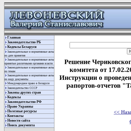
Главная
Законодательство РБ
Кодексы Беларуси
Законодательные и нормативные акты
по дате принятия
Законодательные и нормативные акты
Решение Чериковског
принятые различными органами власти
Законодательные и нормативные акты
комитета от 17.02.
по темам
Законодательные и нормативные акты
Инструкции о проведе
по виду документы
Международное право в Беларуси
рапортов-отчетов "Т
Законодательство СССР
Законы других стран
Кодексы
Законодательство РФ
Право Украины
<< Наз
Полезные ресурсы
Контакты
Новости сайта
Поиск документа