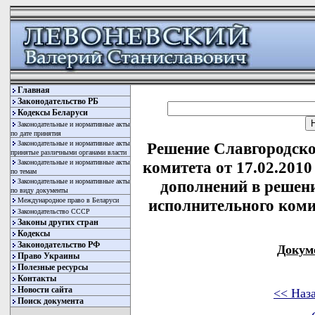
Главная
Законодательство РБ
Кодексы Беларуси
Законодательные и нормативные акты
по дате принятия
Законодательные и нормативные акты
Решение Славгородско
принятые различными органами власти
Законодательные и нормативные акты
комитета от 17.02.2010
по темам
Законодательные и нормативные акты
дополнений в решен
по виду документы
Международное право в Беларуси
исполнительного комит
Законодательство СССР
Законы других стран
Кодексы
Законодательство РФ
Докум
Право Украины
Полезные ресурсы
Контакты
Новости сайта
<< Наз
Поиск документа