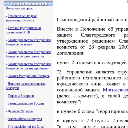
Полезные ресурсы
-
Таможенный кодекс
Славгородский районный испо
таможенного союза
-
Каталог предприятий и
Внести в Положение об управ
организаций СНГ
защите Славгородского ра
-
Законодательство Республики
утвержденное решением Слав
Беларусь по темам
комитета от 28 февраля 200
-
Законодательство Республики
дополнения:
Беларусь по дате принятия
пункт 2 изложить в следующей
-
Законодательство Республики
Беларусь по органу принятия
"2. Управление является стр
-
Законы Республики Беларусь
районного исполнительного к
юридического лица, входит в 
-
Новости законодательства
Беларуси
социальной защите
Могилевско
(далее - комитет), в своей д
-
Тюрьмы Беларуси
комитету.";
-
Законодательство России
в пункте 6 слово "территориал
-
Деловая Украина
-
Автомобильный портал
в подпункте 7.3 пункта 7 посл
"в том числе индивидуал
-
The legislation of the Great