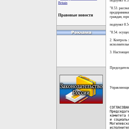
подпункт 8.5
Britain
"8.53. рассм
предпринима
Правовые новости
граждан, юри
подпункт 8.5
"8.54. осуще
2. Контроль
исполнитель
3. Настоящее
Председател
Управляющий
СОГЛАСОВАН
Председате
комитета 
и социальн
Могилевск
исполните