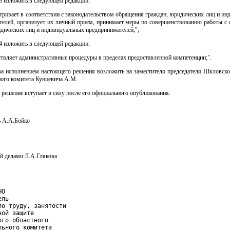
3 изложить в следующей редакции:
атривает в соответствии с законодательством обращения граждан, юридических лиц и и
телей, организует их личный прием, принимает меры по совершенствованию работы с
дических лиц и индивидуальных предпринимателей;";
4 изложить в следующей редакции:
ствляет административные процедуры в пределах предоставленной компетенции;".
 за исполнением настоящего решения возложить на заместителя председателя Шкловско
ного комитета Кунцевича А.М.
 решение вступает в силу после его официального опубликования.
ь А.А.Бойко
 делами Л.А.Глякова
О

ль

по труду, занятости

ой защите

ого областного

льного комитета
