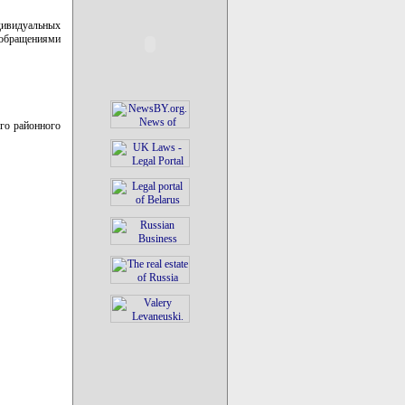
ндивидуальных
 обращениями
го районного