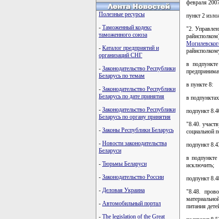
февраля 2007
Полезные ресурсы
пункт 2 изло
-
Таможенный кодекс
"2. Управлен
таможенного союза
райисполком)
Могилевског
-
Каталог предприятий и
райисполкому
организаций СНГ
в подпункте
-
Законодательство Республики
предпринима
Беларусь по темам
в пункте 8:
-
Законодательство Республики
Беларусь по дате принятия
в подпунктах
-
Законодательство Республики
подпункт 8.4
Беларусь по органу принятия
"8.40. участ
-
Законы Республики Беларусь
социальной п
-
Новости законодательства
подпункт 8.4
Беларуси
в подпункте
-
Тюрьмы Беларуси
исключить;
-
Законодательство России
подпункт 8.4
-
Деловая Украина
"8.48. пров
материально
-
Автомобильный портал
питания дете
-
The legislation of the Great