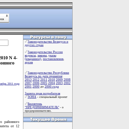
Законодательство Беларуси и
других стран
Законодательство России
кодексы
,
законы
,
указы
010 N 4-
(изьранное)
,
постановления
,
йонного
архив
Законодательство Республики
Беларусь по дате принятия
:
2013
2012
2011
2010
2009
2008
2007
2006
2005
2004
2003
2002
оябрь 2011 года
2001
2000
до
2000 года
Защита прав потребителя
ЗОНА
- специальный проект
Бюллетень
"ПРЕДПРИНИМАТЕЛЬ"
- о
предпринимателях.
го районного
митета от 12