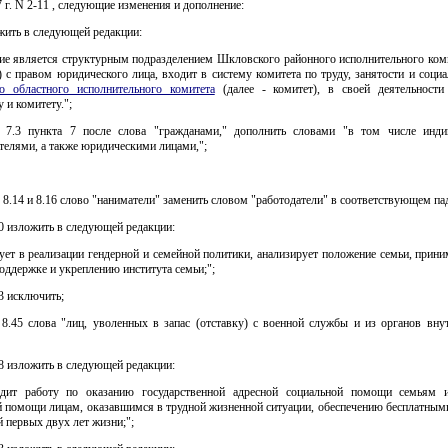
 г. N 2-11 , следующие изменения и дополнение:
жить в следующей редакции:
ие является структурным подразделением Шкловского районного исполнительного коми
 с правом юридического лица, входит в систему комитета по труду, занятости и соци
о областного исполнительного комитета
(далее - комитет), в своей деятельности
 и комитету.";
 7.3 пункта 7 после слова "гражданами," дополнить словами "в том числе инд
телями, а также юридическими лицами,";
 8.14 и 8.16 слово "наниматели" заменить словом "работодатели" в соответствующем па
0 изложить в следующей редакции:
вует в реализации гендерной и семейной политики, анализирует положение семьи, прин
оддержке и укреплению института семьи;";
3 исключить;
 8.45 слова "лиц, уволенных в запас (отставку) с военной службы и из органов внут
8 изложить в следующей редакции:
одит работу по оказанию государственной адресной социальной помощи семьям 
й помощи лицам, оказавшимся в трудной жизненной ситуации, обеспечению бесплатным
й первых двух лет жизни;";