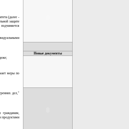
тета (далее -
альной защите
 подчиняется
ивидуальными
Новые документы
деже;
имает меры по
ренних дел,"
и гражданам,
и продуктами