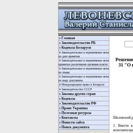
Главная
Законодательство РБ
Кодексы Беларуси
Законодательные и нормативные акты
по дате принятия
Решение
Законодательные и нормативные акты
31 "О 
принятые различными органами власти
Законодательные и нормативные акты
по темам
Законодательные и нормативные акты
по виду документы
Международное право в Беларуси
Законодательство СССР
Законы других стран
Кодексы
Законодательство РФ
Право Украины
Полезные ресурсы
Контакты
Шкловский р
Новости сайта
1. Внести в
Поиск документа
исполнитель