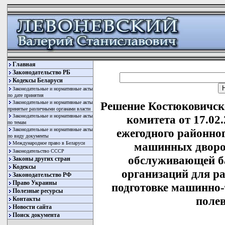
Главная
Законодательство РБ
Кодексы Беларуси
Законодательные и нормативные акты
по дате принятия
Законодательные и нормативные акты
Решение Костюковичск
принятые различными органами власти
Законодательные и нормативные акты
комитета от 17.02
по темам
Законодательные и нормативные акты
ежегодного районног
по виду документы
Международное право в Беларуси
машинных дворов
Законодательство СССР
обслуживающей ба
Законы других стран
Кодексы
организаций для ра
Законодательство РФ
Право Украины
подготовке машинно-
Полезные ресурсы
поле
Контакты
Новости сайта
Поиск документа