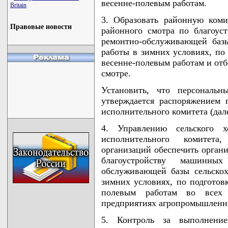
весенне-полевым работам.
Britain
3. Образовать районную ком
Правовые новости
районного смотра по благоус
ремонтно-обслуживающей базы
работы в зимних условиях, по
весенне-полевым работам и отб
смотре.
Установить, что персональн
утверждается распоряжением 
исполнительного комитета (дал
4. Управлению сельского х
исполнительного комитета,
организаций обеспечить орган
благоустройству машинны
обслуживающей базы сельскох
зимних условиях, по подготов
полевым работам во всех с
предприятиях агропромышленно
5. Контроль за выполнени