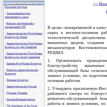
<< Наз
Полезные ресурсы
-
Таможенный кодекс
таможенного союза
-
Каталог предприятий и
В целях своевременной и каче
организаций СНГ
парка к весенне-полевым ра
-
Законодательство Республики
технологической дисциплины
Беларусь по темам
машинных дворов, создания 
-
Законодательство Республики
механизаторов Костюковичс
Беларусь по дате принятия
РЕШИЛ:
-
Законодательство Республики
Беларусь по органу принятия
1. Организовать проведен
-
Законы Республики Беларусь
благоустройству машинны
обслуживающей базы сельскох
-
Новости законодательства
Беларуси
зимних условиях, по подготов
полевым работам.
-
Тюрьмы Беларуси
-
Законодательство России
2. Утвердить прилагаемую Инс
районного смотра по благоус
-
Деловая Украина
ремонтно-обслуживающей базы
-
Автомобильный портал
работы в зимних условиях, по
-
The legislation of the Great