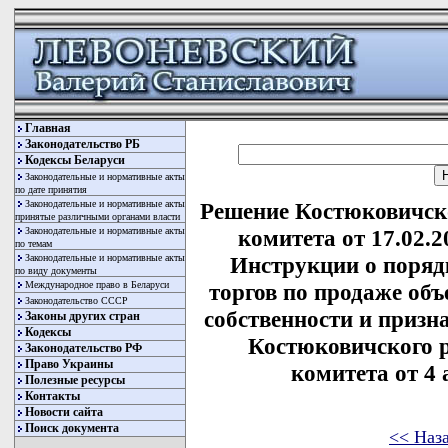
Главная
Законодательство РБ
Кодексы Беларуси
Законодательные и нормативные акты
по дате принятия
Законодательные и нормативные акты
Решение Костюковичск
принятые различными органами власти
Законодательные и нормативные акты
комитета от 17.02.
по темам
Законодательные и нормативные акты
Инструкции о поряд
по виду документы
Международное право в Беларуси
торгов по продаже об
Законодательство СССР
собственности и приз
Законы других стран
Кодексы
Костюковичского 
Законодательство РФ
Право Украины
комитета от 4 а
Полезные ресурсы
Контакты
Новости сайта
Поиск документа
<< Наз