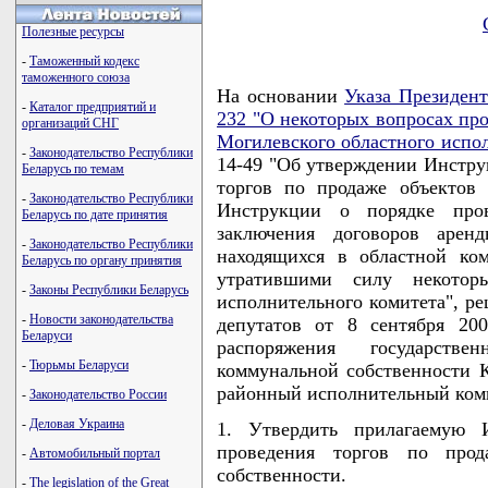
Полезные ресурсы
-
Таможенный кодекс
таможенного союза
На основании
Указа Президент
-
Каталог предприятий и
232 "О некоторых вопросах про
организаций СНГ
Могилевского областного испо
-
Законодательство Республики
14-49 "Об утверждении Инстру
Беларусь по темам
торгов по продаже объектов 
-
Законодательство Республики
Инструкции о порядке про
Беларусь по дате принятия
заключения договоров арен
-
Законодательство Республики
находящихся в областной ко
Беларусь по органу принятия
утратившими силу некотор
-
Законы Республики Беларусь
исполнительного комитета", р
-
Новости законодательства
депутатов от 8 сентября 20
Беларуси
распоряжения государств
-
Тюрьмы Беларуси
коммунальной собственности 
районный исполнительный ко
-
Законодательство России
-
Деловая Украина
1. Утвердить прилагаемую 
проведения торгов по прод
-
Автомобильный портал
собственности.
-
The legislation of the Great