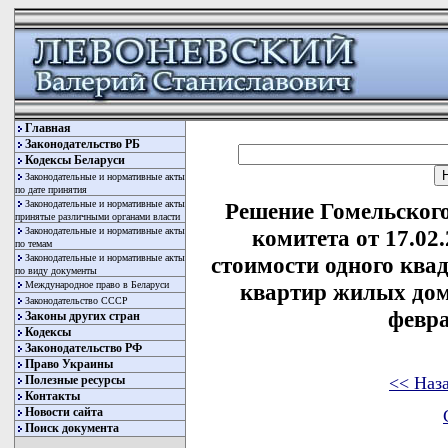
Главная
Законодательство РБ
Кодексы Беларуси
Законодательные и нормативные акты
по дате принятия
Законодательные и нормативные акты
Решение Гомельского
принятые различными органами власти
Законодательные и нормативные акты
комитета от 17.02
по темам
Законодательные и нормативные акты
стоимости одного ква
по виду документы
Международное право в Беларуси
квартир жилых дом
Законодательство СССР
февра
Законы других стран
Кодексы
Законодательство РФ
Право Украины
<< Наз
Полезные ресурсы
Контакты
Новости сайта
Поиск документа