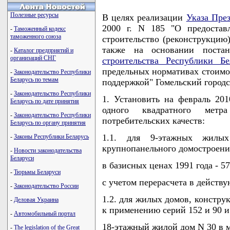
Полезные ресурсы
В целях реализации
Указа Пре
2000 г. N 185 "О предостав
-
Таможенный кодекс
таможенного союза
строительство (реконструкцию
также на основании поста
-
Каталог предприятий и
организаций СНГ
строительства Республики Бе
предельных нормативах стоимос
-
Законодательство Республики
Беларусь по темам
поддержкой" Гомельский горо
-
Законодательство Республики
1. Установить на февраль 20
Беларусь по дате принятия
одного квадратного мет
-
Законодательство Республики
потребительских качеств:
Беларусь по органу принятия
1.1. для 9-этажных жилы
-
Законы Республики Беларусь
крупнопанельного домостроени
-
Новости законодательства
Беларуси
в базисных ценах 1991 года - 57
-
Тюрьмы Беларуси
с учетом перерасчета в действ
-
Законодательство России
1.2. для жилых домов, констр
-
Деловая Украина
к применению серий 152 и 90 и
-
Автомобильный портал
18-этажный жилой дом N 30 в 
-
The legislation of the Great