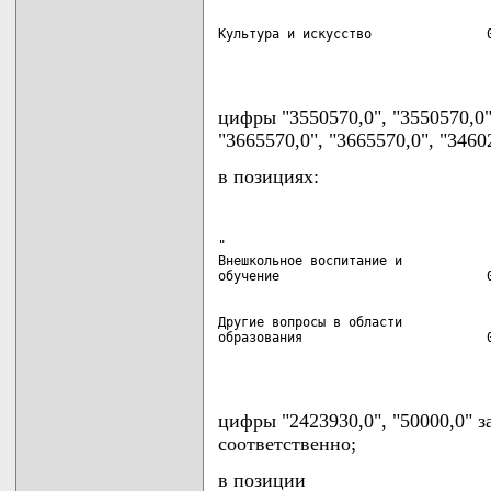
Культура и искусство               0
                                   
цифры "3550570,0", "3550570,0
"3665570,0", "3665570,0", "3460
в позициях:
"

Внешкольное воспитание и

Другие вопросы в области

образования                        0
                                   
цифры "2423930,0", "50000,0" з
соответственно;
в позиции