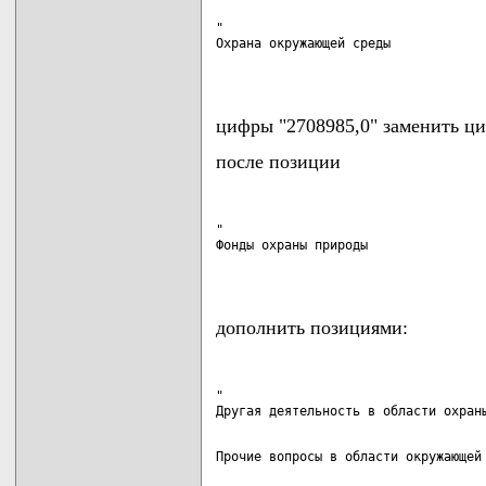
"

Охрана окружающей среды             
                                   
цифры "2708985,0" заменить ци
после позиции
"

Фонды охраны природы                
                                   
дополнить позициями:
"

Прочие вопросы в области окружающей 
                                   