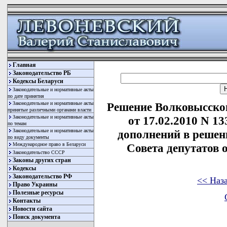
Главная
Законодательство РБ
Кодексы Беларуси
Законодательные и нормативные акты
по дате принятия
Законодательные и нормативные акты
Решение Волковысског
принятые различными органами власти
Законодательные и нормативные акты
от 17.02.2010 N 1
по темам
Законодательные и нормативные акты
дополнений в решен
по виду документы
Международное право в Беларуси
Совета депутатов о
Законодательство СССР
Законы других стран
Кодексы
Законодательство РФ
<< Наз
Право Украины
Полезные ресурсы
Контакты
Новости сайта
Поиск документа