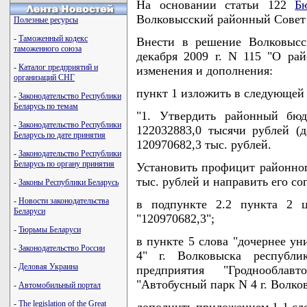
На основании статьи 122
Б
Волковысский районный Совет
Полезные ресурсы
-
Таможенный кодекс
Внести в решение Волковысс
таможенного союза
декабря 2009 г. N 115 "О ра
-
Каталог предприятий и
изменения и дополнения:
организаций СНГ
пункт 1 изложить в следующей
-
Законодательство Республики
Беларусь по темам
"1. Утвердить районный бю
-
Законодательство Республики
122032883,0 тысячи рублей (д
Беларусь по дате принятия
120970682,3 тыс. рублей.
-
Законодательство Республики
Беларусь по органу принятия
Установить профицит районног
тыс. рублей и направить его со
-
Законы Республики Беларусь
-
Новости законодательства
в подпункте 2.2 пункта 2 ц
Беларуси
"120970682,3";
-
Тюрьмы Беларуси
в пункте 5 слова "дочернее у
-
Законодательство России
4" г. Волковыска республик
-
Деловая Украина
предприятия "Гроднооблав
"Автобусный парк N 4 г. Волко
-
Автомобильный портал
-
The legislation of the Great
дополнить приложением 1-1 сл