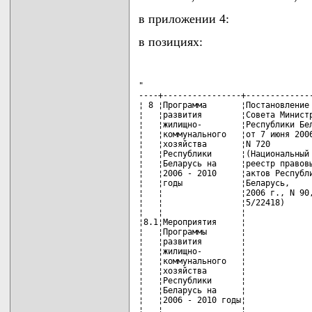
в приложении 4:
в позициях:
"

----+----------------+--------------
¦ 8 ¦Программа       ¦Постановление 
¦   ¦развития        ¦Совета Министр
¦   ¦жилищно-        ¦Республики Бел
¦   ¦коммунального   ¦от 7 июня 2006
¦   ¦хозяйства       ¦N 720         
¦   ¦Республики      ¦(Национальный 
¦   ¦Беларусь на     ¦реестр правовы
¦   ¦2006 - 2010     ¦актов Республи
¦   ¦годы            ¦Беларусь,     
¦   ¦                ¦2006 г., N 90,
¦   ¦                ¦5/22418)      
¦   ¦                ¦              
¦8.1¦Мероприятия     ¦              
¦   ¦Программы       ¦              
¦   ¦развития        ¦              
¦   ¦жилищно-        ¦              
¦   ¦коммунального   ¦              
¦   ¦хозяйства       ¦              
¦   ¦Республики      ¦              
¦   ¦Беларусь на     ¦              
¦   ¦2006 - 2010 годы¦              
¦   ¦                ¦              