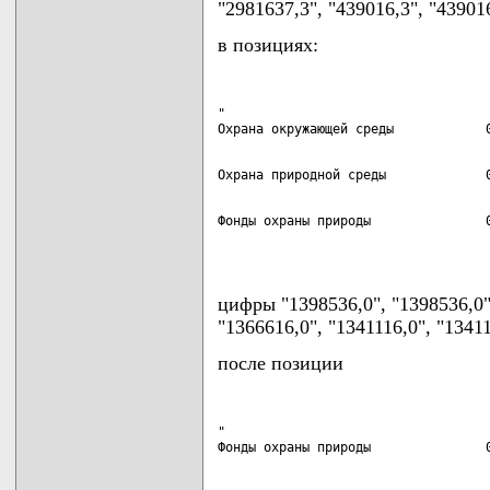
"2981637,3", "439016,3", "43901
в позициях:
"

Фонды охраны природы               0
                                   
цифры "1398536,0", "1398536,0
"1366616,0", "1341116,0", "1341
после позиции
"

Фонды охраны природы               0
                                   