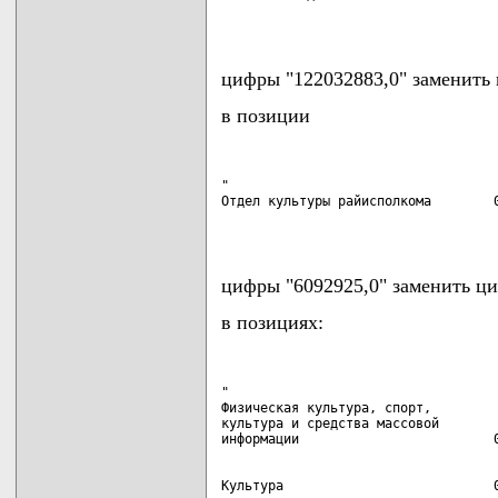
                                   
цифры "122032883,0" заменить 
в позиции
"

Отдел культуры райисполкома        0
                                   
цифры "6092925,0" заменить ци
в позициях:
"

Физическая культура, спорт,

культура и средства массовой
