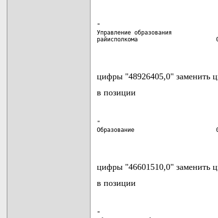
"

Управление образования

райисполкома                       0
                                   
цифры "48926405,0" заменить ц
в позиции
"

Образование                        0
                                   
цифры "46601510,0" заменить ц
в позиции
"
