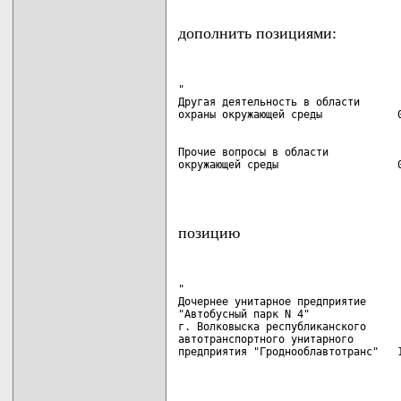
дополнить позициями:
"

Другая деятельность в области

Прочие вопросы в области

окружающей среды                   0
                                   
позицию
"

Дочернее унитарное предприятие

"Автобусный парк N 4"

г. Волковыска республиканского

автотранспортного унитарного

предприятия "Гроднооблавтотранс"   1
                                   