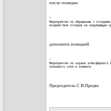
после позиции
"

Мероприятия по обращению с отходами,
воздействия отходов на окружающую ср
                                   
дополнить позицией
"

Мероприятия по охране атмосферного в
озонового слоя и климата            
                                   
Председатель С.В.Предко
карта новых документов