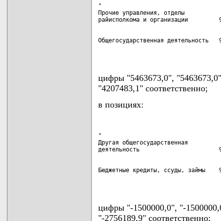
"

Прочие управления, отделы

Общегосударственная деятельность   9
                                   
цифры "5463673,0", "5463673,0
"4207483,1" соответственно;
в позициях:
"

Другая общегосударственная

Бюджетные кредиты, ссуды, займы    9
                                   
цифры "-1500000,0", "-1500000,
"-2756189,9" соответственно;