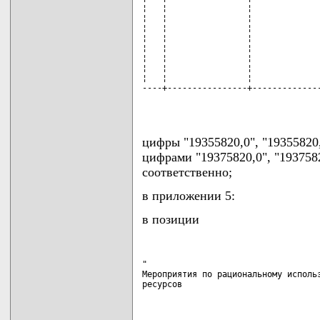
¦   ¦                ¦              
¦   ¦                ¦              
¦   ¦                ¦              
¦   ¦                ¦              
¦   ¦                ¦              
¦   ¦                ¦              
¦   ¦                ¦              
¦   ¦                ¦              
----+----------------+--------------
                                   
цифры "19355820,0", "19355820,
цифрами "19375820,0", "1937582
соответственно;
в приложении 5:
в позиции
"

Мероприятия по рациональному использ
ресурсов                            
                                   