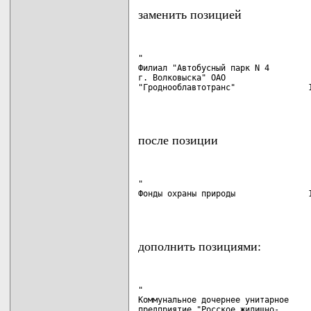
заменить позицией
"

Филиал "Автобусный парк N 4

г. Волковыска" ОАО

"Гроднооблавтотранс"               1
                                   
после позиции
"

Фонды охраны природы               1
                                   
дополнить позициями:
"

Коммунальное дочернее унитарное

предприятие "Росское жилищно-
