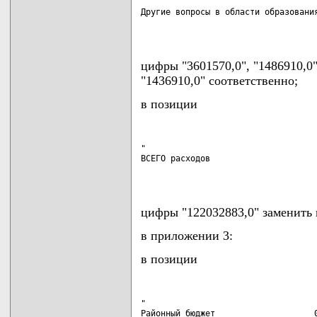
Другие вопросы в области образования
                                   
цифры "3601570,0", "1486910,0
"1436910,0" соответственно;
в позиции
"

ВСЕГО расходов                      
                                   
цифры "122032883,0" заменить 
в приложении 3:
в позиции
"

Районный бюджет                    0