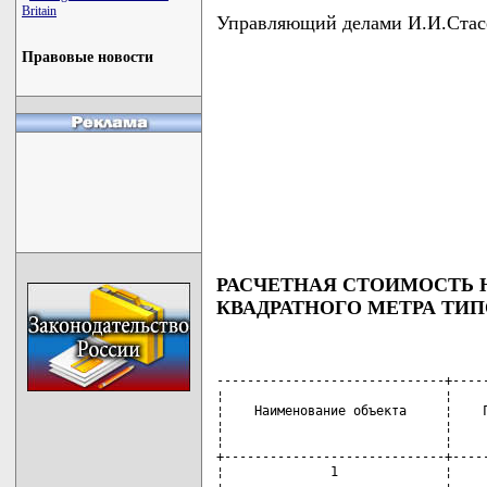
Britain
Управляющий делами И.И.Стас
Правовые новости
РАСЧЕТНАЯ СТОИМОСТЬ НА
КВАДРАТНОГО МЕТРА ТИ
------------------------------+---------------------+----------------------
¦                             ¦                     ¦ Расчетная стоимость ¦
¦    Наименование объекта     ¦    Год постройки    ¦  квадратного метра  ¦
¦                             ¦                     ¦  типового здания и  ¦
¦                             ¦                     ¦  сооружения, рублей ¦
+-----------------------------+---------------------+---------------------+
¦              1              ¦          2          ¦          3          ¦
+-----------------------------+---------------------+---------------------+
¦Одноэтажный кирпичный,       ¦     2005 - 2009     ¦        469206       ¦
¦блочный жилой дом            +---------------------+---------------------+
¦                             ¦     1999 - 2004     ¦        422285       ¦
¦                             +---------------------+---------------------+
¦                             ¦     1980 - 1998     ¦        375365       ¦
¦                             +---------------------+---------------------+
¦                             ¦     1960 - 1979     ¦        328444       ¦
¦                             +---------------------+---------------------+
¦                             ¦       До 1960       ¦        304984       ¦
+-----------------------------+---------------------+---------------------+
¦Двухэтажный кирпичный,       ¦     2005 - 2009     ¦        377972       ¦
¦блочный жилой дом            +---------------------+---------------------+
¦                             ¦     1999 - 2004     ¦        340175       ¦
¦                             +---------------------+---------------------+
¦                             ¦     1980 - 1998     ¦        302378       ¦
¦                             +---------------------+---------------------+
¦                             ¦     1960 - 1979     ¦        264580       ¦
¦                             +---------------------+---------------------+
¦                             ¦       До 1960       ¦        245682       ¦
+-----------------------------+---------------------+---------------------+
¦Одноэтажный брусчатый,       ¦     2005 - 2009     ¦        472746       ¦
¦бревенчатый, деревянный жилой+---------------------+---------------------+
¦дом                          ¦     1999 - 2004     ¦        413652       ¦
¦                             +---------------------+---------------------+
¦                             ¦     1980 - 1998     ¦        354559       ¦
¦                             +---------------------+---------------------+
¦                             ¦     1960 - 1979     ¦        295466       ¦
¦                             +---------------------+---------------------+
¦                             ¦       До 1960       ¦        206826       ¦
+-----------------------------+---------------------+---------------------+
¦Квартира в кирпичном         ¦     2005 - 2009     ¦       1317466       ¦
¦многоквартирном жилом доме   +---------------------+---------------------+
¦(ЖСК)                        ¦     2000 - 2004     ¦        953200       ¦
¦                             +---------------------+---------------------+
¦                             ¦     1994 - 1999     ¦        791004       ¦
¦                             +---------------------+---------------------+
¦                             ¦     1980 - 1993     ¦        594703       ¦
¦                             +---------------------+---------------------+
¦                             ¦       До 1980       ¦        438695       ¦
+-----------------------------+---------------------+---------------------+
¦Квартира в крупнопанельном   ¦     2005 - 2009     ¦       1111223       ¦
¦(КПД) многоквартирном жилом  +---------------------+---------------------+
¦доме (ЖСК)                   ¦     2000 - 2004     ¦        783170       ¦
¦                             +---------------------+---------------------+
¦                             ¦     1994 - 1999     ¦        662670       ¦
¦                             +---------------------+---------------------+
¦                             ¦     1980 - 1993     ¦        503382       ¦
¦                             +---------------------+---------------------+
¦                             ¦       До 1980       ¦        372537       ¦
+-----------------------------+---------------------+---------------------+
¦Жилая пристройка кирпичная,  ¦     2005 - 2009     ¦        482240       ¦
¦блочная                      +---------------------+---------------------+
¦                             ¦     1999 - 2004     ¦        434016       ¦
¦                             +---------------------+---------------------+
¦                             