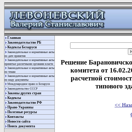
Главная
Законодательство РБ
Кодексы Беларуси
Законодательные и нормативные акты
по дате принятия
Законодательные и нормативные акты
Решение Барановичско
принятые различными органами власти
Законодательные и нормативные акты
комитета от 16.02.
по темам
Законодательные и нормативные акты
расчетной стоимост
по виду документы
Международное право в Беларуси
типового з
Законодательство СССР
Законы других стран
Кодексы
Законодательство РФ
<< Наз
Право Украины
Полезные ресурсы
Контакты
Новости сайта
Поиск документа