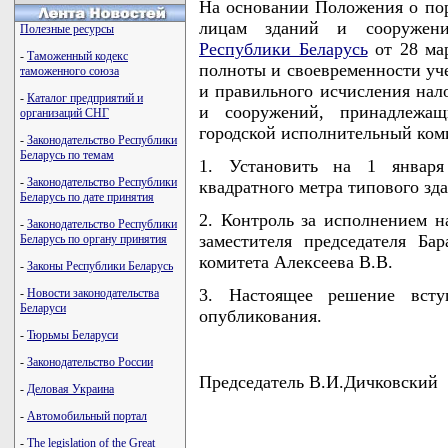
На основании Положения о по
лицам зданий и сооружен
Полезные ресурсы
Республики Беларусь
от 28 мар
-
Таможенный кодекс
полноты и своевременности уч
таможенного союза
и правильного исчисления нал
-
Каталог предприятий и
и сооружений, принадлежащ
организаций СНГ
городской исполнительный ко
-
Законодательство Республики
Беларусь по темам
1. Установить на 1 января
-
Законодательство Республики
квадратного метра типового зд
Беларусь по дате принятия
2. Контроль за исполнением н
-
Законодательство Республики
заместителя председателя Бар
Беларусь по органу принятия
комитета Алексеева В.В.
-
Законы Республики Беларусь
3. Настоящее решение всту
-
Новости законодательства
Беларуси
опубликования.
-
Тюрьмы Беларуси
-
Законодательство России
Председатель В.И.Дичковский
-
Деловая Украина
-
Автомобильный портал
-
The legislation of the Great