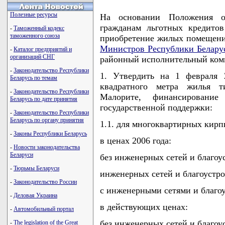
Полезные ресурсы
На основании Положения о
гражданам льготных кредитов
-
Таможенный кодекс
таможенного союза
приобретение жилых помещени
Министров Республики Белару
-
Каталог предприятий и
организаций СНГ
районный исполнительный ко
-
Законодательство Республики
1. Утвердить на 1 февраля 2
Беларусь по темам
квадратного метра жилья т
-
Законодательство Республики
Малорите, финансирование
Беларусь по дате принятия
государственной поддержки:
-
Законодательство Республики
Беларусь по органу принятия
1.1. для многоквартирных кир
-
Законы Республики Беларусь
в ценах 2006 года:
-
Новости законодательства
Беларуси
без инженерных сетей и благоус
-
Тюрьмы Беларуси
инженерных сетей и благоустрой
-
Законодательство России
с инженерными сетями и благоу
-
Деловая Украина
в действующих ценах:
-
Автомобильный портал
без инженерных сетей и благоус
-
The legislation of the Great