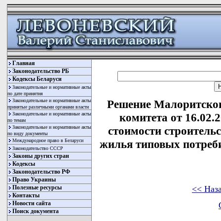
Главная
Законодательство РБ
Кодексы Беларуси
Законодательные и нормативные акты
по дате принятия
Законодательные и нормативные акты
Решение Малоритског
принятые различными органами власти
Законодательные и нормативные акты
комитета от 16.02.
по темам
Законодательные и нормативные акты
стоимости строительс
по виду документы
Международное право в Беларуси
жилья типовых потреби
Законодательство СССР
Законы других стран
Кодексы
Законодательство РФ
Право Украины
<< Наз
Полезные ресурсы
Контакты
Новости сайта
Поиск документа