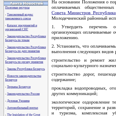
На основании Положения о пор
оплачиваемых общественных 
Полезные ресурсы
Совета Министров Республики
-
Таможенный кодекс
Молодечненский районный ис
таможенного союза
-
Каталог предприятий и
1. Утвердить перечень ор
организаций СНГ
организующих оплачиваемые об
-
Законодательство Республики
приложению.
Беларусь по темам
2. Установить, что оплачиваем
-
Законодательство Республики
выполнения следующих видов р
Беларусь по дате принятия
-
Законодательство Республики
строительство и ремонт жил
Беларусь по органу принятия
социально-культурного назначе
-
Законы Республики Беларусь
строительство дорог, пешехо
-
Новости законодательства
содержание;
Беларуси
-
Тюрьмы Беларуси
прокладка водопроводных, от
других коммуникаций;
-
Законодательство России
-
Деловая Украина
экологическое оздоровление т
территорий, сохранение и разв
-
Автомобильный портал
и туризма, комплексная у
-
The legislation of the Great