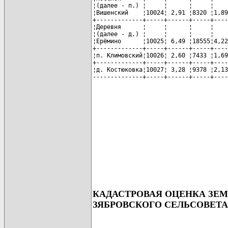
¦(далее - п.) ¦     ¦      ¦     ¦    
¦Вишенский    ¦10024¦ 2,91 ¦8320 ¦1,89
+-------------+-----+------+-----+----
¦Деревня      ¦     ¦      ¦     ¦    
¦(далее - д.) ¦     ¦      ¦     ¦    
¦Ерёмино      ¦10025¦ 6,49 ¦18555¦4,22
+-------------+-----+------+-----+----
¦п. Климовский¦10026¦ 2,60 ¦7433 ¦1,69
+-------------+-----+------+-----+----
¦д. Костюковка¦10027¦ 3,28 ¦9378 ¦2,13
КАДАСТРОВАЯ ОЦЕНКА ЗЕ
ЗЯБРОВСКОГО СЕЛЬСОВЕТА