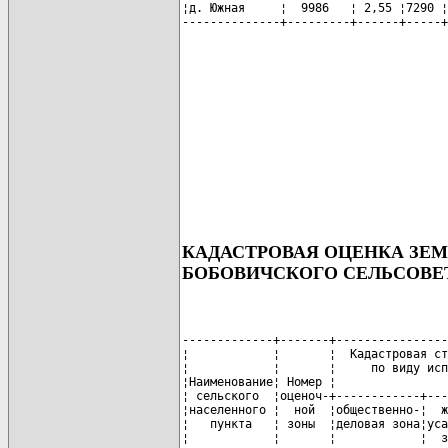
¦д. Южная     ¦  9986   ¦ 2,55 ¦7290 ¦
КАДАСТРОВАЯ ОЦЕНКА ЗЕ
БОБОВИЧСКОГО СЕЛЬСОВЕ
-------------+-------+----------------
¦            ¦       ¦  Кадастровая ст
¦            ¦       ¦     по виду исп
¦Наименование¦ Номер ¦                
¦ сельского  ¦оценоч-+------------+---
¦населенного ¦  ной  ¦общественно-¦  ж
¦   пункта   ¦ зоны  ¦деловая зона¦уса
¦            ¦       ¦            ¦  з