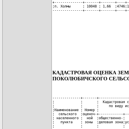
+--------------+-------+-------+----+-
¦п. Холмы      ¦ 10048 ¦ 1,66  ¦4746¦1
---------------+-------+-------+----+-
КАДАСТРОВАЯ ОЦЕНКА ЗЕ
ПОКОЛЮБИЧСКОГО СЕЛЬС
--------------+-------+---------------
¦             ¦       ¦  Кадастровая с
¦             ¦       ¦     по виду ис
¦Наименование ¦ Номер ¦               
¦  сельского  ¦оценоч-+------------+--
¦ населенного ¦  ной  ¦общественно-¦  
¦   пункта    ¦ зоны  ¦деловая зона¦ус
¦             ¦       ¦            ¦  