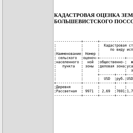
КАДАСТРОВАЯ ОЦЕНКА ЗЕ
БОЛЬШЕВИСТСКОГО ПОСС
-------------+-------+----------------
¦            ¦       ¦  Кадастровая ст
¦            ¦       ¦     по виду исп
¦Наименование¦ Номер ¦                
¦ сельского  ¦оценоч-+------------+---
¦населенного ¦  ной  ¦общественно-¦  ж
¦   пункта   ¦ зоны  ¦деловая зона¦уса
¦            ¦       ¦            ¦  з
¦            ¦       +-------+----+---
¦            ¦       ¦  USD  ¦руб.¦USD
+------------+-------+-------+----+---
¦Деревня     ¦       ¦       ¦    ¦   
¦Рассветная  ¦ 9971  ¦ 2,69  ¦7691¦1,7
-------------+-------+-------+----+---