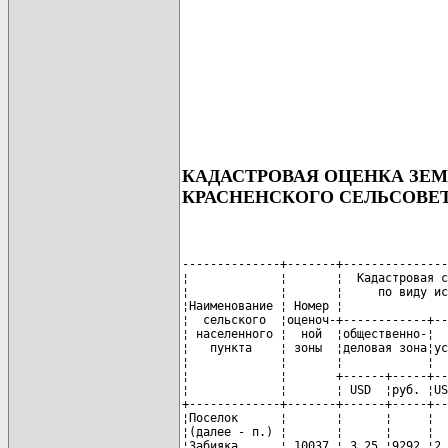
КАДАСТРОВАЯ ОЦЕНКА ЗЕ
КРАСНЕНСКОГО СЕЛЬСОВЕ
--------------+-------+---------------
¦             ¦       ¦  Кадастровая с
¦             ¦       ¦     по виду ис
¦Наименование ¦ Номер ¦               
¦  сельского  ¦оценоч-+------------+--
¦ населенного ¦  ной  ¦общественно-¦  
¦   пункта    ¦ зоны  ¦деловая зона¦ус
¦             ¦       ¦            ¦  
¦             ¦       +------+-----+--
¦             ¦       ¦ USD  ¦руб. ¦US
+-------------+-------+------+-----+--
¦Поселок      ¦       ¦      ¦     ¦  
¦(далее - п.) ¦       ¦      ¦     ¦  
¦Забияка      ¦ 10037 ¦ 3,25 ¦9292 ¦2,