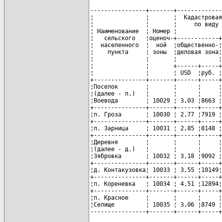
----------------+-------+-------------
¦               ¦       ¦  Кадастровая
¦               ¦       ¦     по виду 
¦ Наименование  ¦ Номер ¦             
¦   сельского   ¦оценоч-+------------+
¦  населенного  ¦  ной  ¦общественно-¦
¦    пункта     ¦ зоны  ¦деловая зона¦
¦               ¦       ¦            ¦
¦               ¦       +------+-----+
¦               ¦       ¦ USD  ¦руб. ¦
+---------------+-------+------+-----+
¦Поселок        ¦       ¦      ¦     ¦
¦(далее - п.)   ¦       ¦      ¦     ¦
¦Воевода        ¦ 10029 ¦ 3,03 ¦8663 ¦
+---------------+-------+------+-----+
¦п. Гроза       ¦ 10030 ¦ 2,77 ¦7919 ¦
+---------------+-------+------+-----+
¦п. Зарница     ¦ 10031 ¦ 2,85 ¦8148 ¦
+---------------+-------+------+-----+
¦Деревня        ¦       ¦      ¦     ¦
¦(далее - д.)   ¦       ¦      ¦     ¦
¦Зябровка       ¦ 10032 ¦ 3,18 ¦9092 ¦
+---------------+-------+------+-----+
¦д. Контакузовка¦ 10033 ¦ 3,55 ¦10149¦
+---------------+-------+------+-----+
¦п. Кореневка   ¦ 10034 ¦ 4,51 ¦12894¦
+---------------+-------+------+-----+
¦п. Красное     ¦       ¦      ¦     ¦
¦Селище         ¦ 10035 ¦ 3,06 ¦8749 ¦