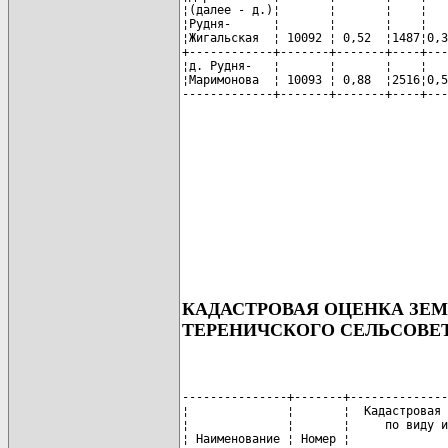
¦(далее - д.)¦       ¦       ¦    ¦   
¦Рудня-      ¦       ¦       ¦    ¦   
¦Жигальская  ¦ 10092 ¦ 0,52  ¦1487¦0,3
+------------+-------+-------+----+---
¦д. Рудня-   ¦       ¦       ¦    ¦   
¦Маримонова  ¦ 10093 ¦ 0,88  ¦2516¦0,5
-------------+-------+-------+----+---
КАДАСТРОВАЯ ОЦЕНКА ЗЕ
ТЕРЕНИЧСКОГО СЕЛЬСОВЕ
---------------+-------+--------------
¦              ¦       ¦  Кадастровая 
¦              ¦       ¦     по виду и
¦ Наименование ¦ Номер ¦              