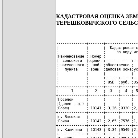
КАДАСТРОВАЯ ОЦЕНКА ЗЕ
ТЕРЕШКОВИЧСКОГО СЕЛЬС
--------------+-------+---------------
¦             ¦       ¦  Кадастровая с
¦             ¦       ¦     по виду ис
¦Наименование ¦ Номер ¦               
¦  сельского  ¦оценоч-+------------+--
¦ населенного ¦  ной  ¦общественно-¦  
¦   пункта    ¦ зоны  ¦деловая зона¦ус
¦             ¦       ¦            ¦  
¦             ¦       +------+-----+--
¦             ¦       ¦ USD  ¦руб. ¦US
+-------------+-------+------+-----+--
¦      1      ¦   2   ¦  3   ¦  4  ¦ 5
+-------------+-------+------+-----+--
¦Поселок      ¦       ¦      ¦     ¦  
¦(далее - п.) ¦       ¦      ¦     ¦  
¦Борец        ¦ 10141 ¦ 3,26 ¦9320 ¦2,
+-------------+-------+------+-----+--
¦п. Высокая   ¦       ¦      ¦     ¦  
¦Грива        ¦ 10142 ¦ 2,65 ¦7576 ¦1,
+-------------+-------+------+-----+--
¦п. Калинино  ¦ 10143 ¦ 3,34 ¦9549 ¦2,
+-------------+-------+------+-----+--