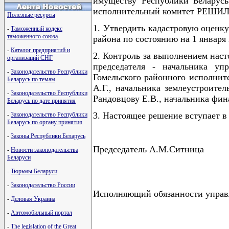
имуществу Республики Беларусь
исполнительный комитет РЕШИЛ
Полезные ресурсы
1. Утвердить кадастровую оценку
-
Таможенный кодекс
таможенного союза
района по состоянию на 1 января 
-
Каталог предприятий и
2. Контроль за выполнением наст
организаций СНГ
председателя - начальника упр
-
Законодательство Республики
Гомельского районного исполните
Беларусь по темам
А.Г., начальника землеустроите
-
Законодательство Республики
Рандовцову Е.В., начальника фин
Беларусь по дате принятия
3. Настоящее решение вступает в
-
Законодательство Республики
Беларусь по органу принятия
-
Законы Республики Беларусь
Председатель А.М.Ситница
-
Новости законодательства
Беларуси
-
Тюрьмы Беларуси
-
Законодательство России
Исполняющий обязанности управ
-
Деловая Украина
-
Автомобильный портал
-
The legislation of the Great