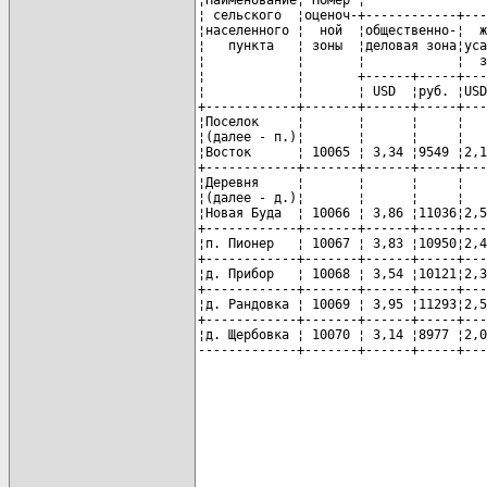
¦ сельского  ¦оценоч-+------------+---
¦населенного ¦  ной  ¦общественно-¦  ж
¦   пункта   ¦ зоны  ¦деловая зона¦уса
¦            ¦       ¦            ¦  з
¦            ¦       +------+-----+---
¦            ¦       ¦ USD  ¦руб. ¦USD
+------------+-------+------+-----+---
¦Поселок     ¦       ¦      ¦     ¦   
¦(далее - п.)¦       ¦      ¦     ¦   
¦Восток      ¦ 10065 ¦ 3,34 ¦9549 ¦2,1
+------------+-------+------+-----+---
¦Деревня     ¦       ¦      ¦     ¦   
¦(далее - д.)¦       ¦      ¦     ¦   
¦Новая Буда  ¦ 10066 ¦ 3,86 ¦11036¦2,5
+------------+-------+------+-----+---
¦п. Пионер   ¦ 10067 ¦ 3,83 ¦10950¦2,4
+------------+-------+------+-----+---
¦д. Прибор   ¦ 10068 ¦ 3,54 ¦10121¦2,3
+------------+-------+------+-----+---
¦д. Рандовка ¦ 10069 ¦ 3,95 ¦11293¦2,5
+------------+-------+------+-----+---
¦д. Щербовка ¦ 10070 ¦ 3,14 ¦8977 ¦2,0
-------------+-------+------+-----+---