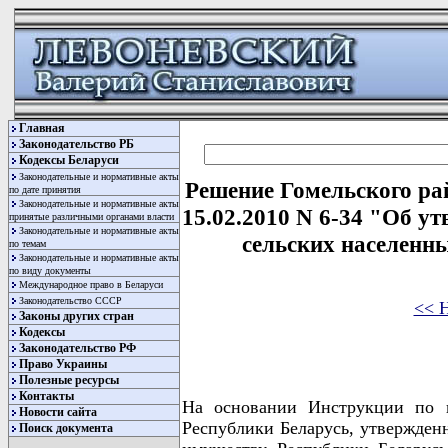
Главная
Законодательство РБ
Кодексы Беларуси
Законодательные и нормативные акты
Решение Гомельского ра
по дате принятия
Законодательные и нормативные акты
15.02.2010 N 6-34 "Об у
принятые различными органами власти
Законодательные и нормативные акты
сельских населенн
по темам
Законодательные и нормативные акты
по виду документы
Международное право в Беларуси
Законодательство СССР
<< 
Законы других стран
Кодексы
Законодательство РФ
Право Украины
Полезные ресурсы
Контакты
На основании Инструкции по к
Новости сайта
Республики Беларусь, утвержден
Поиск документа