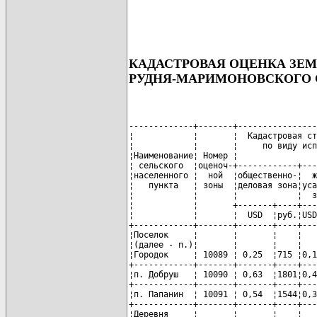
КАДАСТРОВАЯ ОЦЕНКА ЗЕ
РУДНЯ-МАРИМОНОВСКОГО 
-------------+-------+----------------
¦            ¦       ¦  Кадастровая ст
¦            ¦       ¦     по виду исп
¦Наименование¦ Номер ¦                
¦ сельского  ¦оценоч-+------------+---
¦населенного ¦  ной  ¦общественно-¦  ж
¦   пункта   ¦ зоны  ¦деловая зона¦уса
¦            ¦       ¦            ¦  з
¦            ¦       +-------+----+---
¦            ¦       ¦  USD  ¦руб.¦USD
+------------+-------+-------+----+---
¦Поселок     ¦       ¦       ¦    ¦   
¦(далее - п.)¦       ¦       ¦    ¦   
¦Городок     ¦ 10089 ¦ 0,25  ¦715 ¦0,1
+------------+-------+-------+----+---
¦п. Добруш   ¦ 10090 ¦ 0,63  ¦1801¦0,4
+------------+-------+-------+----+---
¦п. Папанин  ¦ 10091 ¦ 0,54  ¦1544¦0,3
+------------+-------+-------+----+---
¦Деревня     ¦       ¦       ¦    ¦   