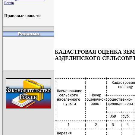
Britain
Правовые новости
КАДАСТРОВАЯ ОЦЕНКА ЗЕ
АЗДЕЛИНСКОГО СЕЛЬСОВЕ
--------------+---------+-------------
¦             ¦         ¦  Кадастровая
¦             ¦         ¦     по виду 
¦Наименование ¦         ¦             
¦ сельского   ¦  Номер  +------------+
¦населенного  ¦оценочной¦общественно-¦
¦   пункта    ¦  зоны   ¦деловая зона¦
¦             ¦         ¦            ¦
¦             ¦         +------+-----+
¦             ¦         ¦ USD  ¦руб. ¦
+-------------+---------+------+-----+
¦     1       ¦    2    ¦  3   ¦  4  ¦
+-------------+---------+------+-----+
¦Деревня      ¦         ¦      ¦     ¦