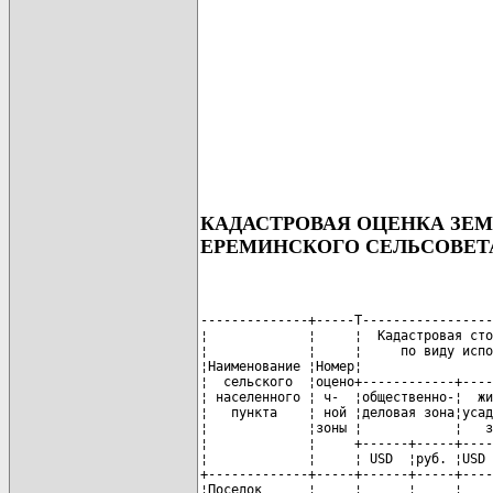
КАДАСТРОВАЯ ОЦЕНКА ЗЕ
ЕРЕМИНСКОГО СЕЛЬСОВЕТ
--------------+-----T-----------------
¦             ¦     ¦  Кадастровая сто
¦             ¦     ¦     по виду испо
¦Наименование ¦Номер¦                 
¦  сельского  ¦оцено+------------+----
¦ населенного ¦ ч-  ¦общественно-¦  жи
¦   пункта    ¦ ной ¦деловая зона¦усад
¦             ¦зоны ¦            ¦   з
¦             ¦     +------+-----+----
¦             ¦     ¦ USD  ¦руб. ¦USD 
+-------------+-----+------+-----+----
¦Поселок      ¦     ¦      ¦     ¦    