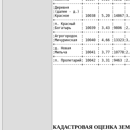
+-------------+-------+------+-----+--
¦Деревня      ¦       ¦      ¦     ¦  
¦(далее - д.) ¦       ¦      ¦     ¦  
¦Красное      ¦ 10038 ¦ 5,20 ¦14867¦3,
+-------------+-------+------+-----+--
¦п. Красный   ¦       ¦      ¦     ¦  
¦Богатырь     ¦ 10039 ¦ 3,43 ¦9806 ¦2,
+-------------+-------+------+-----+--
¦Агрогородок  ¦       ¦      ¦     ¦  
¦Мичуринская  ¦ 10040 ¦ 4,66 ¦13323¦3,
+-------------+-------+------+-----+--
¦д. Новая     ¦       ¦      ¦     ¦  
¦Мильча       ¦ 10041 ¦ 3,77 ¦10778¦2,
+-------------+-------+------+-----+--
¦п. Пролетарий¦ 10042 ¦ 3,31 ¦9463 ¦2,
--------------+-------+------+-----+--
КАДАСТРОВАЯ ОЦЕНКА ЗЕ