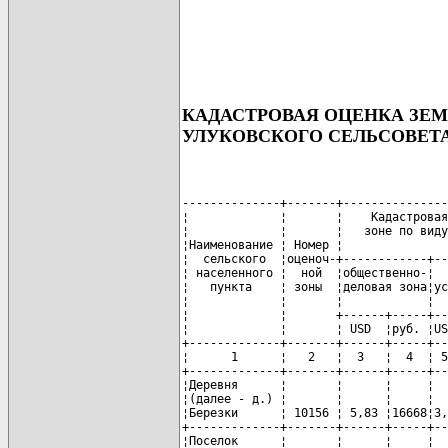
КАДАСТРОВАЯ ОЦЕНКА ЗЕ
УЛУКОВСКОГО СЕЛЬСОВЕТ
--------------+-------+---------------
¦             ¦       ¦    Кадастровая
¦             ¦       ¦   зоне по виду
¦Наименование ¦ Номер ¦               
¦  сельского  ¦оценоч-+------------+--
¦ населенного ¦  ной  ¦общественно-¦  
¦   пункта    ¦ зоны  ¦деловая зона¦ус
¦             ¦       ¦            ¦  
¦             ¦       +------+-----+--
¦             ¦       ¦ USD  ¦руб. ¦US
+-------------+-------+------+-----+--
¦      1      ¦   2   ¦  3   ¦  4  ¦ 5
+-------------+-------+------+-----+--
¦Деревня      ¦       ¦      ¦     ¦  
¦(далее - д.) ¦       ¦      ¦     ¦  
¦Березки      ¦ 10156 ¦ 5,83 ¦16668¦3,
+-------------+-------+------+-----+--
¦Поселок      ¦       ¦      ¦     ¦  