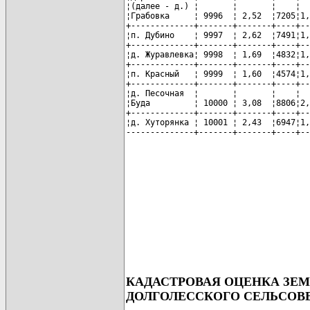
¦(далее - д.) ¦       ¦       ¦    ¦  
¦Грабовка     ¦ 9996  ¦ 2,52  ¦7205¦1,
+-------------+-------+-------+----+--
¦п. Дубино    ¦ 9997  ¦ 2,62  ¦7491¦1,
+-------------+-------+-------+----+--
¦д. Журавлевка¦ 9998  ¦ 1,69  ¦4832¦1,
+-------------+-------+-------+----+--
¦п. Красный   ¦ 9999  ¦ 1,60  ¦4574¦1,
+-------------+-------+-------+----+--
¦д. Песочная  ¦       ¦       ¦    ¦  
¦Буда         ¦ 10000 ¦ 3,08  ¦8806¦2,
+-------------+-------+-------+----+--
¦д. Хуторянка ¦ 10001 ¦ 2,43  ¦6947¦1,
--------------+-------+-------+----+--
КАДАСТРОВАЯ ОЦЕНКА ЗЕ
ДОЛГОЛЕССКОГО СЕЛЬСОВ