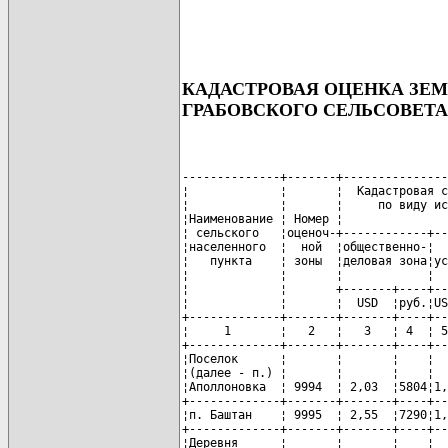
КАДАСТРОВАЯ ОЦЕНКА ЗЕ
ГРАБОВСКОГО СЕЛЬСОВЕТА
--------------+-------+---------------
¦             ¦       ¦  Кадастровая с
¦             ¦       ¦     по виду ис
¦Наименование ¦ Номер ¦               
¦ сельского   ¦оценоч-+------------+--
¦населенного  ¦  ной  ¦общественно-¦  
¦   пункта    ¦ зоны  ¦деловая зона¦ус
¦             ¦       ¦            ¦  
¦             ¦       +-------+----+--
¦             ¦       ¦  USD  ¦руб.¦US
+-------------+-------+-------+----+--
¦     1       ¦   2   ¦   3   ¦ 4  ¦ 5
+-------------+-------+-------+----+--
¦Поселок      ¦       ¦       ¦    ¦  
¦(далее - п.) ¦       ¦       ¦    ¦  
¦Аполлоновка  ¦ 9994  ¦ 2,03  ¦5804¦1,
+-------------+-------+-------+----+--
¦п. Баштан    ¦ 9995  ¦ 2,55  ¦7290¦1,
+-------------+-------+-------+----+--
¦Деревня      ¦       ¦       ¦    ¦  