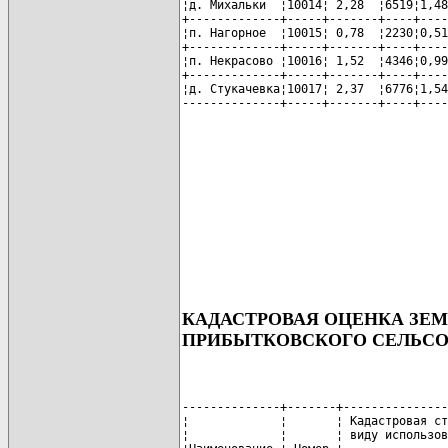
¦д. Михальки  ¦10014¦ 2,28  ¦6519¦1,48
+-------------+-----+-------+----+----
¦п. Нагорное  ¦10015¦ 0,78  ¦2230¦0,51
+-------------+-----+-------+----+----
¦п. Некрасово ¦10016¦ 1,52  ¦4346¦0,99
+-------------+-----+-------+----+----
¦д. Стукачевка¦10017¦ 2,37  ¦6776¦1,54
--------------+-----+-------+----+----
КАДАСТРОВАЯ ОЦЕНКА ЗЕ
ПРИБЫТКОВСКОГО СЕЛЬСО
--------------+-------+---------------
¦             ¦       ¦ Кадастровая ст
¦             ¦       ¦ виду использов