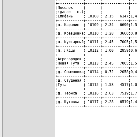
+------------+-------+-------+----+---
¦Поселок     ¦       ¦       ¦    ¦   
¦(далее - п.)¦       ¦       ¦    ¦   
¦Епифань     ¦ 10108 ¦ 2,15  ¦6147¦1,4
+------------+-------+-------+----+---
¦п. Каралин  ¦ 10109 ¦ 2,34  ¦6690¦1,5
+------------+-------+-------+----+---
¦д. Кравцовка¦ 10110 ¦ 1,28  ¦3660¦0,8
+------------+-------+-------+----+---
¦п. Кустарный¦ 10111 ¦ 2,45  ¦7005¦1,5
+------------+-------+-------+----+---
¦п. Лядцы    ¦ 10112 ¦ 1,00  ¦2859¦0,6
+------------+-------+-------+----+---
¦Агрогородок ¦       ¦       ¦    ¦   
¦Новая Гута  ¦ 10113 ¦ 2,45  ¦7005¦1,5
+------------+-------+-------+----+---
¦д. Семеновка¦ 10114 ¦ 0,72  ¦2058¦0,4
+------------+-------+-------+----+---
¦д. Студеная ¦       ¦       ¦    ¦   
¦Гута        ¦ 10115 ¦ 1,58  ¦4517¦1,0
+------------+-------+-------+----+---
¦д. Терюха   ¦ 10116 ¦ 2,63  ¦7519¦1,7
+------------+-------+-------+----+---
¦д. Шутовка  ¦ 10117 ¦ 2,28  ¦6519¦1,4
-------------+-------+-------+----+---