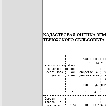
КАДАСТРОВАЯ ОЦЕНКА ЗЕ
ТЕРЮХСКОГО СЕЛЬСОВЕТА
-------------+-------+----------------
¦            ¦       ¦  Кадастровая ст
¦            ¦       ¦     по виду исп
¦Наименование¦ Номер ¦                
¦ сельского  ¦оценоч-+------------+---
¦населенного ¦  ной  ¦общественно-¦  ж
¦   пункта   ¦ зоны  ¦деловая зона¦уса
¦            ¦       ¦            ¦  з
¦            ¦       +-------+----+---
¦            ¦       ¦  USD  ¦руб.¦USD
+------------+-------+-------+----+---
¦     1      ¦   2   ¦   3   ¦ 4  ¦ 5 
+------------+-------+-------+----+---
¦Деревня     ¦       ¦       ¦    ¦   
¦(далее - д.)¦       ¦       ¦    ¦   
¦Дикаловка   ¦ 10107 ¦ 1,18  ¦3374¦0,7