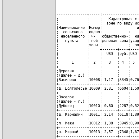
--------------+-----T-----------------
¦             ¦     ¦   Кадастровая ст
¦             ¦     ¦  зоне по виду ис
¦Наименование ¦Номер¦                и
¦  сельского  ¦оцено+------------+----
¦ населенного ¦ ч-  ¦общественно-¦  жи
¦   пункта    ¦ ной ¦деловая зона¦усад
¦             ¦зоны ¦            ¦  зо
¦             ¦     +-------+----+----
¦             ¦     ¦  USD  ¦руб.¦USD 
+-------------+-----+-------+----+----
¦      1      ¦  2  ¦   3   ¦ 4  ¦ 5  
+-------------+-----+-------+----+----
¦Деревня      ¦     ¦       ¦    ¦    
¦(далее - д.) ¦     ¦       ¦    ¦    
¦Василево     ¦10008¦ 1,17  ¦3345¦0,76
+-------------+-----+-------+----+----
¦д. Долголесье¦10009¦ 2,31  ¦6604¦1,50
+-------------+-----+-------+----+----
¦Поселок      ¦     ¦       ¦    ¦    
¦(далее - п.) ¦     ¦       ¦    ¦    
¦Дубовец      ¦10010¦ 0,80  ¦2287¦0,52
+-------------+-----+-------+----+----
¦д. Карналин  ¦10011¦ 2,14  ¦6118¦1,39
+-------------+-----+-------+----+----
¦п. Межи      ¦10012¦ 1,38  ¦3945¦0,90
+-------------+-----+-------+----+----
¦п. Мирный    ¦10013¦ 2,57  ¦7348¦1,67
+-------------+-----+-------+----+----