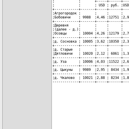
¦            ¦       +-----+------+---
¦            ¦       ¦ USD ¦ руб. ¦USD
+------------+-------+-----+------+---
¦Агрогородок ¦       ¦     ¦      ¦   
¦Бобовичи    ¦ 9988  ¦4,46 ¦12751 ¦2,9
+------------+-------+-----+------+---
¦Деревня     ¦       ¦     ¦      ¦   
¦(далее - д.)¦       ¦     ¦      ¦   
¦Осовцы      ¦ 10004 ¦4,26 ¦12179 ¦2,7
+------------+-------+-----+------+---
¦д. Сосновка ¦ 10005 ¦3,62 ¦10350 ¦2,3
+------------+-------+-----+------+---
¦д. Старые   ¦       ¦     ¦      ¦   
¦Дятловичи   ¦ 10020 ¦2,12 ¦ 6061 ¦1,3
+------------+-------+-----+------+---
¦д. Уза      ¦ 10006 ¦4,03 ¦11522 ¦2,6
+------------+-------+-----+------+---
¦д. Цыкуны   ¦ 9989  ¦2,95 ¦ 8434 ¦1,9
+------------+-------+-----+------+---
¦д. Чкалово  ¦ 10021 ¦2,88 ¦ 8234 ¦1,8
-------------+-------+-----+------+---