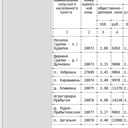
¦Наименование ¦ Номер ¦               
¦  сельского  ¦оценоч-+------------+--
¦ населенного ¦  ной  ¦общественно-¦  
¦   пункта    ¦ зоны  ¦деловая зона¦ус
¦             ¦       ¦            ¦  
¦             ¦       +------+-----+--
¦             ¦       ¦ USD  ¦руб. ¦ U
+-------------+-------+------+-----+--
¦      1      ¦   2   ¦  3   ¦  4  ¦  
+-------------+-------+------+-----+--
¦Поселок      ¦       ¦      ¦     ¦  
¦(далее - п.) ¦       ¦      ¦     ¦  
¦Будилка      ¦ 10072 ¦ 2,89 ¦8263 ¦1,
+-------------+-------+------+-----+--
¦Деревня      ¦       ¦      ¦     ¦  
¦(далее - д.) ¦       ¦      ¦     ¦  
¦Дуяновка     ¦ 10073 ¦ 3,15 ¦9006 ¦2,
+-------------+-------+------+-----+--
¦п. Зябровка  ¦ 27609 ¦ 3,45 ¦9864 ¦2,
+-------------+-------+------+-----+--
¦п. Каравышень¦ 10074 ¦ 3,49 ¦9978 ¦2,
+-------------+-------+------+-----+--
¦д. Климовка  ¦ 10075 ¦ 3,98 ¦11379¦2,
+-------------+-------+------+-----+--
¦Агрогородок  ¦       ¦      ¦     ¦  
¦Прибытки     ¦ 10076 ¦ 4,98 ¦14238¦3,
+-------------+-------+------+-----+--
¦д. Рудня-    ¦       ¦      ¦     ¦  
¦Прибытковская¦ 10077 ¦ 3,17 ¦9063 ¦2,
+-------------+-------+------+-----+--
¦п. Цегельня  ¦ 10078 ¦ 4,48 ¦12808¦2,
--------------+-------+------+-----+--