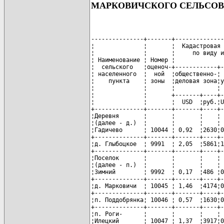
МАРКОВИЧСКОГО СЕЛЬСОВ
---------------+-------+--------------
¦              ¦       ¦  Кадастровая 
¦              ¦       ¦     по виду и
¦ Наименование ¦ Номер ¦              
¦  сельского   ¦оценоч-+------------+-
¦ населенного  ¦  ной  ¦общественно-¦ 
¦    пункта    ¦ зоны  ¦деловая зона¦у
¦              ¦       ¦            ¦ 
¦              ¦       +-------+----+-
¦              ¦       ¦  USD  ¦руб.¦U
+--------------+-------+-------+----+-
¦Деревня       ¦       ¦       ¦    ¦ 
¦(далее - д.)  ¦       ¦       ¦    ¦ 
¦Гадичево      ¦ 10044 ¦ 0,92  ¦2630¦0
+--------------+-------+-------+----+-
¦д. Глыбоцкое  ¦ 9991  ¦ 2,05  ¦5861¦1
+--------------+-------+-------+----+-
¦Поселок       ¦       ¦       ¦    ¦ 
¦(далее - п.)  ¦       ¦       ¦    ¦ 
¦Зимний        ¦ 9992  ¦ 0,17  ¦486 ¦0
+--------------+-------+-------+----+-
¦д. Марковичи  ¦ 10045 ¦ 1,46  ¦4174¦0
+--------------+-------+-------+----+-
¦п. Поддобрянка¦ 10046 ¦ 0,57  ¦1630¦0
+--------------+-------+-------+----+-
¦п. Роги-      ¦       ¦       ¦    ¦ 
¦Илецкий       ¦ 10047 ¦ 1,37  ¦3917¦0