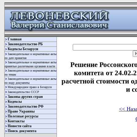
Главная
Законодательство РБ
Кодексы Беларуси
Законодательные и нормативные акты
по дате принятия
Законодательные и нормативные акты
Решение Россонског
принятые различными органами власти
Законодательные и нормативные акты
комитета от 24.02.
по темам
Законодательные и нормативные акты
расчетной стоимости о
по виду документы
Международное право в Беларуси
и с
Законодательство СССР
Законы других стран
Кодексы
Законодательство РФ
<< Наз
Право Украины
Полезные ресурсы
Контакты
Новости сайта
Поиск документа