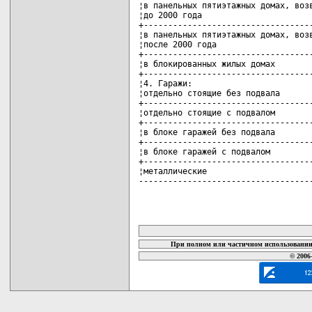
¦в панельных пятиэтажных домах, возв
¦до 2000 года                       
+-----------------------------------
¦в панельных пятиэтажных домах, возв
¦после 2000 года                    
+-----------------------------------
¦в блокированных жилых домах        
+-----------------------------------
¦4. Гаражи:                         
¦отдельно стоящие без подвала       
+-----------------------------------
¦отдельно стоящие с подвалом        
+-----------------------------------
¦в блоке гаражей без подвала        
+-----------------------------------
¦в блоке гаражей с подвалом         
+-----------------------------------
¦металлические                      
-----------------------------------
карта новых документов
При полном или частичном использовании 
© 2006