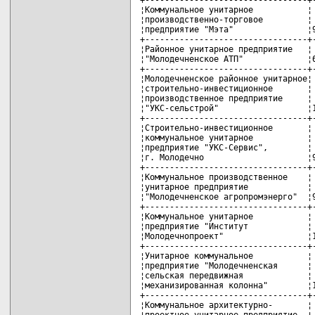
¦Коммунальное унитарное           ¦ 
¦производственно-торговое         ¦ 
¦предприятие "Мэта"               ¦9
+---------------------------------+-
¦Районное унитарное предприятие   ¦ 
¦"Молодечненское АТП"             ¦6
+---------------------------------+-
¦Молодечненское районное унитарное¦ 
¦строительно-инвестиционное       ¦ 
¦производственное предприятие     ¦ 
¦"УКС-сельстрой"                  ¦1
+---------------------------------+-
¦Строительно-инвестиционное       ¦ 
¦коммунальное унитарное           ¦ 
¦предприятие "УКС-Сервис",        ¦ 
¦г. Молодечно                     ¦9
+---------------------------------+-
¦Коммунальное производственное    ¦ 
¦унитарное предприятие            ¦ 
¦"Молодечненское агропромэнерго"  ¦9
+---------------------------------+-
¦Коммунальное унитарное           ¦ 
¦предприятие "Институт            ¦ 
¦Молодечнопроект"                 ¦1
+---------------------------------+-
¦Унитарное коммунальное           ¦ 
¦предприятие "Молодечненская      ¦ 
¦сельская передвижная             ¦ 
¦механизированная колонна"        ¦1
+---------------------------------+-
¦Коммунальное архитектурно-       ¦ 
¦проектное унитарное предприятие  ¦ 