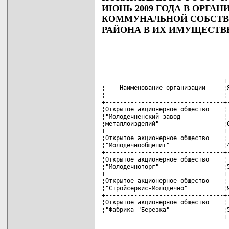
ИЮНЬ 2009 ГОДА В ОРГАН
КОММУНАЛЬНОЙ СОБСТВ
РАЙОНА В ИХ ИМУЩЕСТВ
----------------------------------+-
¦    Наименование организации     ¦Я
¦                                 ¦ 
+---------------------------------+-
¦Открытое акционерное общество    ¦ 
¦"Молодечненский завод            ¦ 
¦металлоизделий"                  ¦6
+---------------------------------+-
¦Открытое акционерное общество    ¦ 
¦"Молодечнообщепит"               ¦4
+---------------------------------+-
¦Открытое акционерное общество    ¦ 
¦"Молодечноторг"                  ¦5
+---------------------------------+-
¦Открытое акционерное общество    ¦ 
¦"Стройсервис-Молодечно"          ¦9
+---------------------------------+-
¦Открытое акционерное общество    ¦ 
¦"Фабрика "Березка"               ¦5
----------------------------------+