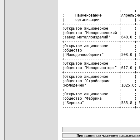
--------------------------+------+--
¦     Наименование        ¦Апрель¦Ян
¦     организации         ¦      ¦ а
+-------------------------+------+--
¦Открытое акционерное     ¦      ¦  
¦общество "Молодечненский ¦      ¦  
¦завод металлоизделий"    ¦640,0 ¦ 6
+-------------------------+------+--
¦Открытое акционерное     ¦      ¦  
¦общество                 ¦      ¦  
¦"Молодечнообщепит"       ¦503,0 ¦ 5
+-------------------------+------+--
¦Открытое акционерное     ¦      ¦  
¦общество "Молодечноторг" ¦617,0 ¦ 6
+-------------------------+------+--
¦Открытое акционерное     ¦      ¦  
¦общество "Стройсервис-   ¦      ¦  
¦Молодечно"               ¦1025,0¦ 1
+-------------------------+------+--
¦Открытое акционерное     ¦      ¦  
¦общество "Фабрика        ¦      ¦  
¦"Березка"                ¦535,8 ¦ 5
--------------------------+------+-
карта новых документов
При полном или частичном использовании 