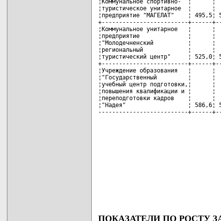
¦Коммунальное спортивно-  ¦      ¦  
¦туристическое унитарное  ¦      ¦  
¦предприятие "МАГЕЛАТ"    ¦ 495,5¦ 5
+-------------------------+------+--
¦Коммунальное унитарное   ¦      ¦  
¦предприятие              ¦      ¦  
¦"Молодечненский          ¦      ¦  
¦региональный             ¦      ¦  
¦туристический центр"     ¦ 525,0¦ 5
+-------------------------+------+--
¦Учреждение образования   ¦      ¦  
¦"Государственный         ¦      ¦  
¦учебный центр подготовки,¦      ¦  
¦повышения квалификации и ¦      ¦  
¦переподготовки кадров    ¦      ¦  
¦"Надея"                  ¦ 586,6¦ 5
--------------------------+------+-
ПОКАЗАТЕЛИ ПО РОСТУ З