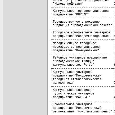
¦"МолодечноДизайн"                ¦1
+---------------------------------+-
¦Коммунальное торговое унитарное  ¦ 
¦предприятие "КОРСАР"             ¦1
+---------------------------------+-
¦Государственное учреждение       ¦ 
¦"Редакция "Молодечненская газета"¦1
+---------------------------------+-
¦Городское коммунальное унитарное ¦ 
¦предприятие "Молодечноводоканал" ¦9
+---------------------------------+-
¦Молодечненское городское         ¦ 
¦производственное унитарное       ¦ 
¦предприятие "Коммунальник"       ¦7
+---------------------------------+-
¦Районное унитарное предприятие   ¦ 
¦"Молодечненское жилищно-         ¦ 
¦коммунальное хозяйство"          ¦6
+---------------------------------+-
¦Коммунальное унитарное           ¦ 
¦предприятие "Молодечненская      ¦ 
¦городская стоматологическая      ¦ 
¦поликлиника"                     ¦1
+---------------------------------+-
¦Коммунальное спортивно-          ¦ 
¦туристическое унитарное          ¦ 
¦предприятие "МАГЕЛАТ"            ¦4
+---------------------------------+-
¦Коммунальное унитарное           ¦ 
¦предприятие "Молодечненский      ¦ 
¦региональный туристический центр"¦5
+---------------------------------+-