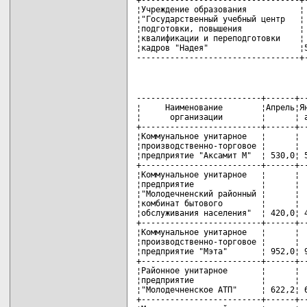
¦Учреждение образования           ¦ 
¦"Государственный учебный центр   ¦ 
¦подготовки, повышения            ¦ 
¦квалификации и переподготовки    ¦ 
¦кадров "Надея"                   ¦5
----------------------------------+
--------------------------+------+--
¦     Наименование        ¦Апрель¦Ян
¦      организации        ¦      ¦ а
+-------------------------+------+--
¦Коммунальное унитарное   ¦      ¦  
¦производственно-торговое ¦      ¦  
¦предприятие "Аксамит М"  ¦ 530,0¦ 5
+-------------------------+------+--
¦Коммунальное унитарное   ¦      ¦  
¦предприятие              ¦      ¦  
¦"Молодечненский районный ¦      ¦  
¦комбинат бытового        ¦      ¦  
¦обслуживания населения"  ¦ 420,0¦ 4
+-------------------------+------+--
¦Коммунальное унитарное   ¦      ¦  
¦производственно-торговое ¦      ¦  
¦предприятие "Мэта"       ¦ 952,0¦ 9
+-------------------------+------+--
¦Районное унитарное       ¦      ¦  
¦предприятие              ¦      ¦  
¦"Молодечненское АТП"     ¦ 622,2¦ 6
+-------------------------+------+--