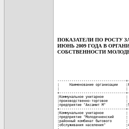
ПОКАЗАТЕЛИ ПО РОСТУ З
ИЮНЬ 2009 ГОДА В ОРГ
СОБСТВЕННОСТИ МОЛОД
----------------------------------+-
¦     Наименование организации    ¦Я
¦                                 ¦ 
+---------------------------------+-
¦Коммунальное унитарное           ¦ 
¦производственно-торговое         ¦ 
¦предприятие "Аксамит М"          ¦5
+---------------------------------+-
¦Коммунальное унитарное           ¦ 
¦предприятие "Молодечненский      ¦ 
¦районный комбинат бытового       ¦ 
¦обслуживания населения"          ¦4
+---------------------------------+-