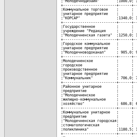
¦"МолодечноДизайн"        ¦1000,0¦ 1
+-------------------------+------+--
¦Коммунальное торговое    ¦      ¦  
¦унитарное предприятие    ¦      ¦  
¦"КОРСАР"                 ¦1340,0¦ 1
+-------------------------+------+--
¦Государственное          ¦      ¦  
¦учреждение "Редакция     ¦      ¦  
¦"Молодечненская газета"  ¦1250,0¦ 1
+-------------------------+------+--
¦Городское коммунальное   ¦      ¦  
¦унитарное предприятие    ¦      ¦  
¦"Молодечноводоканал"     ¦ 905,0¦ 9
+-------------------------+------+--
¦Молодечненское           ¦      ¦  
¦городское                ¦      ¦  
¦производственное         ¦      ¦  
¦унитарное предприятие    ¦      ¦  
¦"Коммунальник"           ¦ 706,0¦ 7
+-------------------------+------+--
¦Районное унитарное       ¦      ¦  
¦предприятие              ¦      ¦  
¦"Молодечненское          ¦      ¦  
¦жилищно-коммунальное     ¦      ¦  
¦хозяйство"               ¦ 686,8¦ 6
+-------------------------+------+--
¦Коммунальное унитарное   ¦      ¦  
¦предприятие              ¦      ¦  
¦"Молодечненская городская¦      ¦  
¦стоматологическая        ¦      ¦  
¦поликлиника"             ¦1180,5¦ 1
+-------------------------+------+--