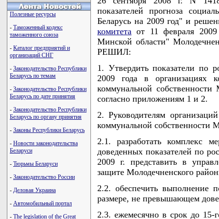
26 сентября 2008 г. N 141
показателей прогноза социал
Полезные ресурсы
Беларусь на 2009 год" и реше
-
Таможенный кодекс
комитета
от 11 февраля 2009 
таможенного союза
Минской области" Молодечне
-
Каталог предприятий и
РЕШИЛ:
организаций СНГ
1. Утвердить показатели по р
-
Законодательство Республики
Беларусь по темам
2009 года в организациях к
коммунальной собственности 
-
Законодательство Республики
Беларусь по дате принятия
согласно приложениям 1 и 2.
-
Законодательство Республики
2. Руководителям организаци
Беларусь по органу принятия
коммунальной собственности М
-
Законы Республики Беларусь
2.1. разработать комплекс 
-
Новости законодательства
доведенных показателей по рос
Беларуси
2009 г. представить в управ
-
Тюрьмы Беларуси
защите Молодечненского район
-
Законодательство России
2.2. обеспечить выполнение п
-
Деловая Украина
размере, не превышающем дов
-
Автомобильный портал
2.3. ежемесячно в срок до 15-
-
The legislation of the Great