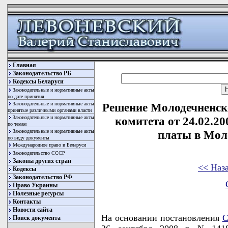
Главная
Законодательство РБ
Кодексы Беларуси
Законодательные и нормативные акты
по дате принятия
Законодательные и нормативные акты
Решение Молодечненск
принятые различными органами власти
Законодательные и нормативные акты
комитета от 24.02.20
по темам
Законодательные и нормативные акты
платы в Мол
по виду документы
Международное право в Беларуси
Законодательство СССР
Законы других стран
<< Наз
Кодексы
Законодательство РФ
Право Украины
Полезные ресурсы
Контакты
Новости сайта
На основании постановления
С
Поиск документа