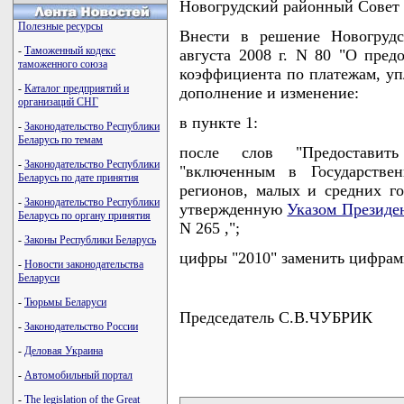
Новогрудский районный Совет
Полезные ресурсы
Внести в решение Новогрудс
-
Таможенный кодекс
августа 2008 г. N 80 "О пре
таможенного союза
коэффициента по платежам, у
-
Каталог предприятий и
дополнение и изменение:
организаций СНГ
в пункте 1:
-
Законодательство Республики
Беларусь по темам
после слов "Предоставить
-
Законодательство Республики
"включенным в Государстве
Беларусь по дате принятия
регионов, малых и средних го
-
Законодательство Республики
утвержденную
Указом Президе
Беларусь по органу принятия
N 265 ,";
-
Законы Республики Беларусь
цифры "2010" заменить цифрам
-
Новости законодательства
Беларуси
-
Тюрьмы Беларуси
Председатель С.В.ЧУБРИК
-
Законодательство России
-
Деловая Украина
-
Автомобильный портал
карта новых документов
-
The legislation of the Great