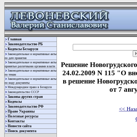
Главная
Законодательство РБ
Кодексы Беларуси
Законодательные и нормативные акты
по дате принятия
Законодательные и нормативные акты
Решение Новогрудского
принятые различными органами власти
Законодательные и нормативные акты
24.02.2009 N 115 "О в
по темам
Законодательные и нормативные акты
в решение Новогрудско
по виду документы
Международное право в Беларуси
от 7 авг
Законодательство СССР
Законы других стран
Кодексы
Законодательство РФ
<< Наз
Право Украины
Полезные ресурсы
Контакты
Новости сайта
Поиск документа