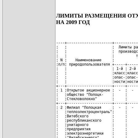
ЛИМИТЫ РАЗМЕЩЕНИЯ ОТХ
НА 2009 ГОД
----+---------------------+-----------
¦   ¦                     ¦  Лимиты ра
¦   ¦                     ¦  производс
¦   ¦                     ¦          т
¦ N ¦    Наименование     ¦           
¦п/п¦ природопользователя +-----+-----
¦   ¦                     ¦ 1-й ¦ 2-й 
¦   ¦                     ¦класс¦класс
¦   ¦                     ¦опас-¦опас-
¦   ¦                     ¦ности¦ности
+---+---------------------+-----+-----
¦ 1 ¦Открытое акционерное ¦  -  ¦  -  
¦   ¦общество "Полоцк-    ¦     ¦     
¦   ¦Стекловолокно"       ¦     ¦     
+---+---------------------+-----+-----
¦ 2 ¦Филиал "Полоцкая     ¦  -  ¦  -  
¦   ¦теплоэлектроцентраль"¦     ¦     
¦   ¦Витебского           ¦     ¦     
¦   ¦республиканского     ¦     ¦     
¦   ¦унитарного           ¦     ¦     
¦   ¦предприятия          ¦     ¦     
¦   ¦электроэнергетики    ¦     ¦     
¦   ¦"Витебскэнерго"      ¦     ¦     