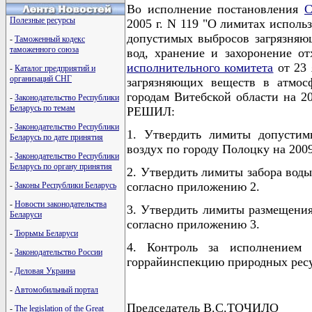
Во исполнение постановления
С
Полезные ресурсы
2005 г. N 119 "О лимитах испол
допустимых выбросов загрязняю
-
Таможенный кодекс
таможенного союза
вод, хранение и захоронение о
исполнительного комитета
от 23 
-
Каталог предприятий и
организаций СНГ
загрязняющих веществ в атмос
городам Витебской области на 2
-
Законодательство Республики
Беларусь по темам
РЕШИЛ:
-
Законодательство Республики
1. Утвердить лимиты допустим
Беларусь по дате принятия
воздух по городу Полоцку на 200
-
Законодательство Республики
Беларусь по органу принятия
2. Утвердить лимиты забора воды
согласно приложению 2.
-
Законы Республики Беларусь
-
Новости законодательства
3. Утвердить лимиты размещения
Беларуси
согласно приложению 3.
-
Тюрьмы Беларуси
4. Контроль за исполнением
-
Законодательство России
горрайинспекцию природных ресу
-
Деловая Украина
-
Автомобильный портал
Председатель В.С.ТОЧИЛО
-
The legislation of the Great