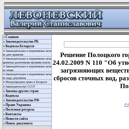
Главная
Законодательство РБ
Кодексы Беларуси
Законодательные и нормативные акты
Решение Полоцкого го
по дате принятия
Законодательные и нормативные акты
24.02.2009 N 110 "Об у
принятые различными органами власти
Законодательные и нормативные акты
загрязняющих веществ
по темам
Законодательные и нормативные акты
сбросов сточных вод, ра
по виду документы
Международное право в Беларуси
По
Законодательство СССР
Законы других стран
Кодексы
Законодательство РФ
<
Право Украины
Полезные ресурсы
Контакты
Новости сайта
Поиск документа