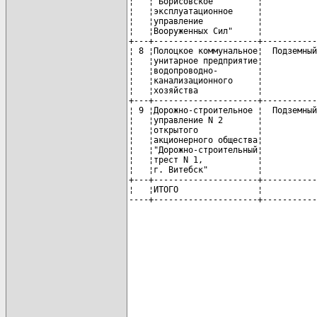
¦   ¦"Борисовское         ¦           
¦   ¦эксплуатационное     ¦           
¦   ¦управление           ¦           
¦   ¦Вооруженных Сил"     ¦           
+---+---------------------+-----------
¦ 8 ¦Полоцкое коммунальное¦  Подземный
¦   ¦унитарное предприятие¦           
¦   ¦водопроводно-        ¦           
¦   ¦канализационного     ¦           
¦   ¦хозяйства            ¦           
+---+---------------------+-----------
¦ 9 ¦Дорожно-строительное ¦  Подземный
¦   ¦управление N 2       ¦           
¦   ¦открытого            ¦           
¦   ¦акционерного общества¦           
¦   ¦"Дорожно-строительный¦           
¦   ¦трест N 1,           ¦           
¦   ¦г. Витебск"          ¦           
+---+---------------------+-----------
¦   ¦ИТОГО                ¦           