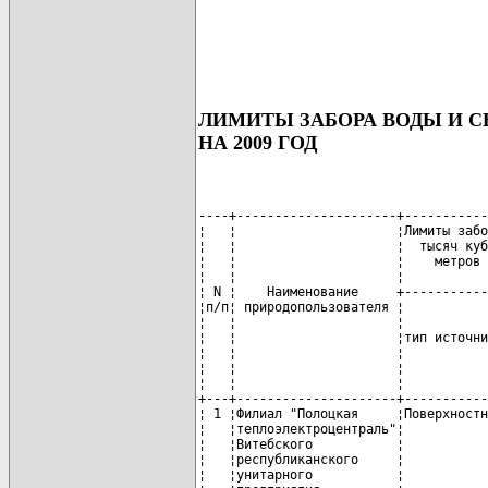
ЛИМИТЫ ЗАБОРА ВОДЫ И С
НА 2009 ГОД
----+---------------------+-----------
¦   ¦                     ¦Лимиты забо
¦   ¦                     ¦  тысяч куб
¦   ¦                     ¦    метров 
¦   ¦                     ¦           
¦ N ¦    Наименование     +-----------
¦п/п¦ природопользователя ¦           
¦   ¦                     ¦           
¦   ¦                     ¦тип источни
¦   ¦                     ¦           
¦   ¦                     ¦           
¦   ¦                     ¦           
+---+---------------------+-----------
¦ 1 ¦Филиал "Полоцкая     ¦Поверхностн
¦   ¦теплоэлектроцентраль"¦           
¦   ¦Витебского           ¦           
¦   ¦республиканского     ¦           
¦   ¦унитарного           ¦           