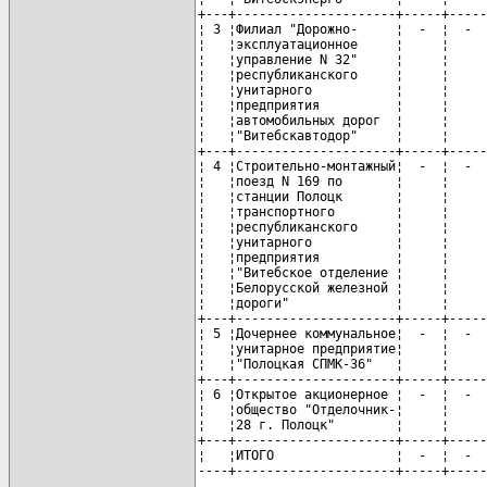
+---+---------------------+-----+-----
¦ 3 ¦Филиал "Дорожно-     ¦  -  ¦  -  
¦   ¦эксплуатационное     ¦     ¦     
¦   ¦управление N 32"     ¦     ¦     
¦   ¦республиканского     ¦     ¦     
¦   ¦унитарного           ¦     ¦     
¦   ¦предприятия          ¦     ¦     
¦   ¦автомобильных дорог  ¦     ¦     
¦   ¦"Витебскавтодор"     ¦     ¦     
+---+---------------------+-----+-----
¦ 4 ¦Строительно-монтажный¦  -  ¦  -  
¦   ¦поезд N 169 по       ¦     ¦     
¦   ¦станции Полоцк       ¦     ¦     
¦   ¦транспортного        ¦     ¦     
¦   ¦республиканского     ¦     ¦     
¦   ¦унитарного           ¦     ¦     
¦   ¦предприятия          ¦     ¦     
¦   ¦"Витебское отделение ¦     ¦     
¦   ¦Белорусской железной ¦     ¦     
¦   ¦дороги"              ¦     ¦     
+---+---------------------+-----+-----
¦ 5 ¦Дочернее коммунальное¦  -  ¦  -  
¦   ¦унитарное предприятие¦     ¦     
¦   ¦"Полоцкая СПМК-36"   ¦     ¦     
+---+---------------------+-----+-----
¦ 6 ¦Открытое акционерное ¦  -  ¦  -  
¦   ¦общество "Отделочник-¦     ¦     
¦   ¦28 г. Полоцк"        ¦     ¦     
+---+---------------------+-----+-----
¦   ¦ИТОГО                ¦  -  ¦  -  
----+---------------------+-----+-----