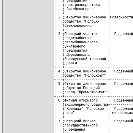
¦   ¦предприятия          ¦           
¦   ¦электроэнергетики    ¦           
¦   ¦"Витебскэнерго"      ¦           
+---+---------------------+-----------
¦ 2 ¦Открытое акционерное ¦Поверхностн
¦   ¦общество "Полоцк-    ¦           
¦   ¦Стекловолокно"       ¦           
+---+---------------------+-----------
¦ 3 ¦Полоцкий участок     ¦  Подземный
¦   ¦водоснабжения        ¦           
¦   ¦республиканского     ¦           
¦   ¦унитарного           ¦           
¦   ¦предприятия          ¦           
¦   ¦"Дорводоканал"       ¦           
¦   ¦Белорусской железной ¦           
¦   ¦дороги               ¦           
+---+---------------------+-----------
¦ 4 ¦Открытое акционерное ¦  Подземный
¦   ¦общество "Полоцкбыт" ¦           
+---+---------------------+-----------
¦ 5 ¦Открытое акционерное ¦  Подземный
¦   ¦общество Полоцкий    ¦           
¦   ¦завод "Проммашремонт"¦           
+---+---------------------+-----------
¦ 6 ¦Филиал открытого     ¦  Подземный
¦   ¦акционерного общества+-----------
¦   ¦"Криница" "Полоцкое  ¦  Подземный
¦   ¦пиво"                ¦ минеральны
+---+---------------------+-----------
¦ 7 ¦Полоцкий филиал      ¦  Подземный
¦   ¦государственного     ¦           
¦   ¦учреждения           ¦           