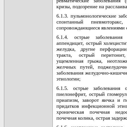
ревматические заболевания (
кризы, подозрение на расслаи
6.1.3. пульмонологические за
спонтанный пневмоторакс
сопровождающиеся явлениями о
6.1.4. острые заболевания
аппендицит, острый холецистит
желудка, другие перфораци
тракта, острый перитонит
ущемленная грыжа, неотлож
желчных путей, поджелудочн
заболевания желудочно-кишечн
этиологии;
6.1.5. острые заболевания 
пиелонефрит, острый гломерул
приапизм, заворот яичка и г
придатков инфекционной этиол
хроническая почечная недо
почечная колика, острая задерж