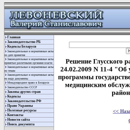
Главная
Законодательство РБ
Кодексы Беларуси
Законодательные и нормативные акты
по дате принятия
Законодательные и нормативные акты
Решение Глусского р
принятые различными органами власти
Законодательные и нормативные акты
24.02.2009 N 11-4 "О
по темам
Законодательные и нормативные акты
программы государств
по виду документы
Международное право в Беларуси
медицинским обслуж
Законодательство СССР
район
Законы других стран
Кодексы
Законодательство РФ
Право Украины
<< Наз
Полезные ресурсы
Контакты
Новости сайта
Поиск документа