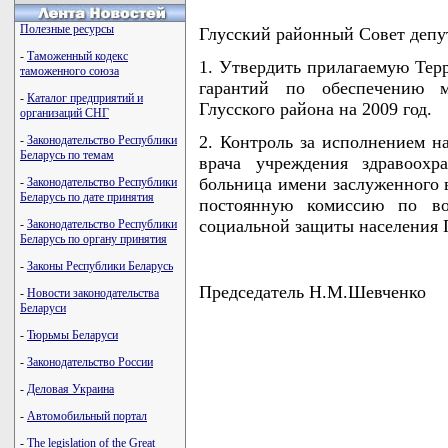
Полезные ресурсы
Глусский районный Совет деп
-
Таможенный кодекс
1. Утвердить прилагаемую Тер
таможенного союза
гарантий по обеспечению м
-
Каталог предприятий и
Глусского района на 2009 год.
организаций СНГ
2. Контроль за исполнением н
-
Законодательство Республики
Беларусь по темам
врача учреждения здравоохр
больница имени заслуженного 
-
Законодательство Республики
Беларусь по дате принятия
постоянную комиссию по во
социальной защиты населения Г
-
Законодательство Республики
Беларусь по органу принятия
-
Законы Республики Беларусь
Председатель Н.М.Шевченко
-
Новости законодательства
Беларуси
-
Тюрьмы Беларуси
-
Законодательство России
                                    
-
Деловая Украина
                                    
                                    
-
Автомобильный портал
                                    
                                   
-
The legislation of the Great