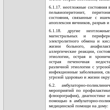
6.1.17. неотложные состояния 
пельвиоперитонит, перито
состояния, связанные с ише
апоплексия яичников, разрыв и
6.1.18. другие неотложн
магистральных и перифер
электролитного обмена и кис
жизни больного, анафилак
аллергические реакции, состо
этиологии, острая и хрониче
острая печеночная недоста
различной этиологии с угроз
инфекционные заболевания, свя
угрозой здоровью и жизни окр
6.2. амбулаторно-поликлин
мероприятий по профилактике
флюорография), диагностике 
помощью в амбулаторно-поли
медицинской помощи на дому: