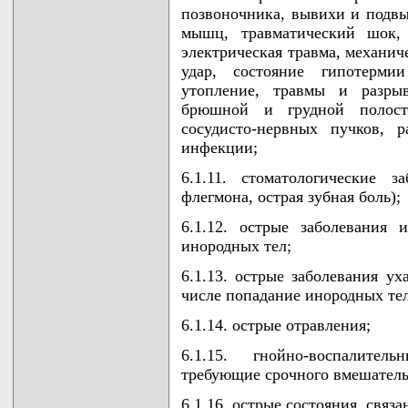
позвоночника, вывихи и подвы
мышц, травматический шок, 
электрическая травма, механич
удар, состояние гипотерм
утопление, травмы и разры
брюшной и грудной полосте
сосудисто-нервных пучков, 
инфекции;
6.1.11. стоматологические з
флегмона, острая зубная боль);
6.1.12. острые заболевания
инородных тел;
6.1.13. острые заболевания ух
числе попадание инородных тел
6.1.14. острые отравления;
6.1.15. гнойно-воспалител
требующие срочного вмешатель
6.1.16. острые состояния, связ