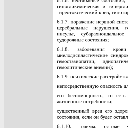
6.1.6. неотложные состояния,
гипогликемическая и гипергл
тиреотоксический криз, гипоти
6.1.7. поражение нервной сист
церебральные нарушения, г
инсульт, субарахноидальное
судорожные состояния;
6.1.8. заболевания кров
миелодиспластические синдро
гемостазиопатии, идиопатич
гемолитические анемии);
6.1.9. психические расстройст
непосредственную опасность дл
его беспомощность, то есть
жизненные потребности;
существенный вред его здоро
состояния, если он будет оста
6.1.10. травмы: острые ч