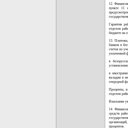
12. Финансо
пункте 11 н
предусмотре
государстве
Гарантия ра
отделом рай
бюджете на о
13. Платежи
банком в бес
счетов по уч
уплаченной 
в белорусс
установленно
в иностранн
вкладам в ин
очередной ф
Проценты, в
отделом райи
Взыскание ук
14. Финансо
средств рай
государств
организаций
процентов.