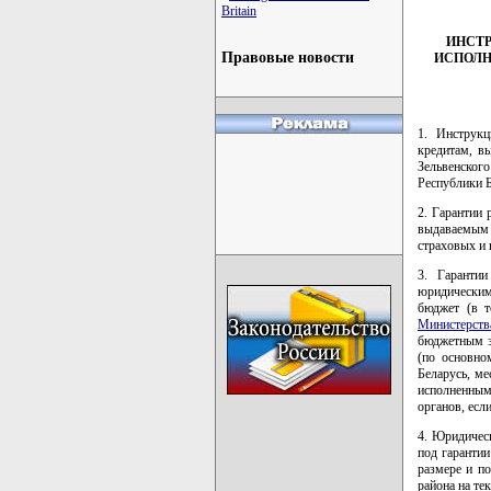
Britain
ИНСТР
Правовые новости
ИСПОЛН
1. Инструкц
кредитам, в
Зельвенског
Республики Б
2. Гарантии
выдаваемым 
страховых и 
3. Гаранти
юридическим
бюджет (в т
Министерств
бюджетным з
(по основно
Беларусь, ме
исполненным
органов, есл
4. Юридичес
под гарантии
размере и п
района на те