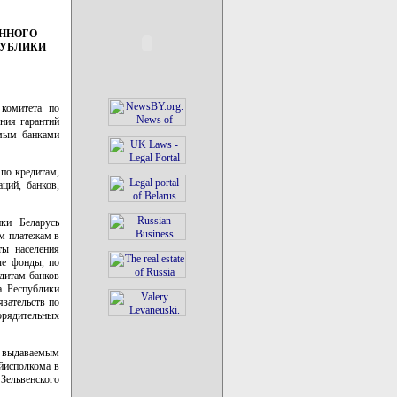
ОННОГО
ПУБЛИКИ
 комитета по
ния гарантий
емым банками
по кредитам,
ций, банков,
ки Беларусь
м платежам в
ты населения
ые фонды, по
дитам банков
а Республики
язательств по
орядительных
, выдаваемым
айисполкома в
Зельвенского