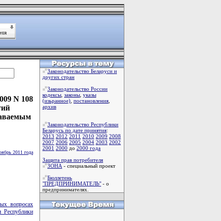
Законодательство Беларуси и
других стран
Законодательство России
кодексы
,
законы
,
указы
009 N 108
(изьранное)
,
постановления
,
тий
архив
даваемым
Законодательство Республики
Беларусь по дате принятия
:
2013
2012
2011
2010
2009
2008
2007
2006
2005
2004
2003
2002
2001
2000
до
2000 года
оябрь 2011 года
Защита прав потребителя
ЗОНА
- специальный проект
Бюллетень
"ПРЕДПРИНИМАТЕЛЬ"
- о
предпринимателях.
ых вопросах
и Республики