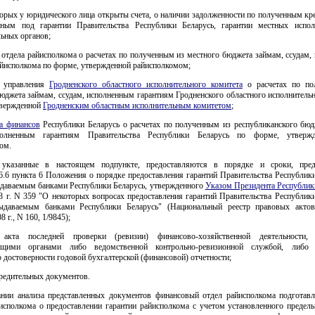
торых у юридического лица открыты счета, о наличии задолженности по полученным кр
ным под гарантии Правительства Республики Беларусь, гарантии местных испо
ьных органов;
 отдела райисполкома о расчетах по полученным из местного бюджета займам, ссудам,
айисполкома по форме, утвержденной райисполкомом;
о управления
Гродненского областного исполнительного комитета
о расчетах по по
юджета займам, ссудам, исполненным гарантиям Гродненского областного исполнитель
твержденной
Гродненским областным исполнительным комитетом
;
а финансов
Республики Беларусь о расчетах по полученным из республиканского бюд
полненным гарантиям Правительства Республики Беларусь по форме, утверж
ом.
 указанные в настоящем подпункте, предоставляются в порядке и сроки, пред
6.6 пункта 6 Положения о порядке предоставления гарантий Правительства Республики
ыдаваемым банками Республики Беларусь, утвержденного
Указом Президента Республик
8 г. N 359 "О некоторых вопросах предоставления гарантий Правительства Республики
ыдаваемым банками Республики Беларусь" (Национальный реестр правовых акто
8 г., N 160, 1/9845);
 акта последней проверки (ревизии) финансово-хозяйственной деятельности, 
ющими органами либо ведомственной контрольно-ревизионной службой, либо а
 достоверности годовой бухгалтерской (финансовой) отчетности;
чредительных документов.
ании анализа представленных документов финансовый отдел райисполкома подготавл
исполкома о предоставлении гарантии райисполкома с учетом установленного предель