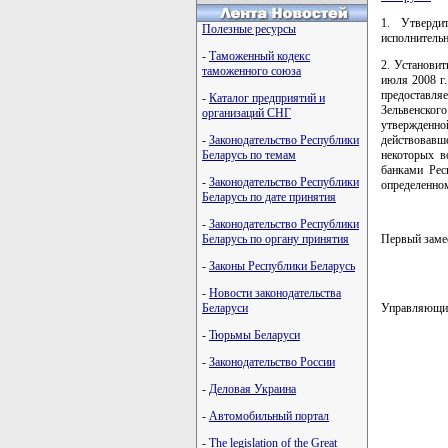
1. Утверди
Полезные ресурсы
исполнительн
-
Таможенный кодекс
2. Установит
таможенного союза
июля 2008 г
предоставляе
-
Каталог предприятий и
Зельвенског
организаций СНГ
утвержденно
-
Законодательство Республики
действовавш
Беларусь по темам
некоторых в
банками Рес
-
Законодательство Республики
определенно
Беларусь по дате принятия
-
Законодательство Республики
Беларусь по органу принятия
Первый заме
-
Законы Республики Беларусь
-
Новости законодательства
Беларуси
Управляющи
-
Тюрьмы Беларуси
-
Законодательство России
         
-
Деловая Украина
         
         
-
Автомобильный портал
         
         
-
The legislation of the Great