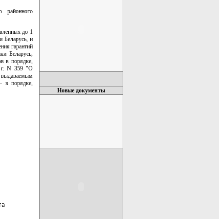
о районного
авленных до 1
 Беларусь, и
ения гарантий
ки Беларусь,
в в порядке,
 г. N 359 "О
, выдаваемым
- в порядке,
Новые документы
а
