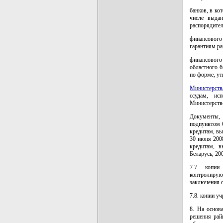
банков, в ко
числе выдан
распорядител
финансового
гарантиям р
финансовог
областного б
по форме, у
Министерств
ссудам, ис
Министерств
Документы,
подпунктом 
кредитам, в
30 июня 200
кредитам, в
Беларусь, 200
7.7. копии
контролиру
заключения о
7.8. копии у
8. На основ
решения рай