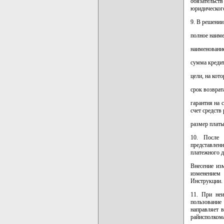
обязательст
юридического
9. В решении
полное наиме
наименование
сумма кредит
цели, на кот
срок возврат
гарантия на 
счет средств
размер платы
10. После 
представлен
платежного д
Внесение из
изменением 
Инструкции.
11. При неи
пользование
направляет 
райисполком