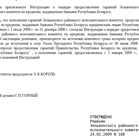
ть прилагаемую Инструкцию о порядке предоставления гарантий Зельвенског
ого комитета по кредитам, выдаваемым банками Республики Беларусь.
ь, что исполнение гарантий Зельвенского районного исполнительного комитета, предост
. по кредитам, выданным банками Республики Беларусь юридическим лицам Республики
мых с 1 июля 2008 г. по 31 декабря 2008 г. согласно Инструкции о порядке предоставл
о районного исполнительного комитета по кредитам, выдаваемым банками Республи
й настоящим решением, производится по истечении конечного срока возврата кредито
ем до вступления в силу Указа Президента Республики Беларусь от 30 июня 2008
опросах предоставления гарантий Правительства Республики Беларусь по кредитам
публики Беларусь" , а исполнение гарантий, предоставляемых с 1 января 2009 г., 
м названной Инструкцией.
ститель председателя А.К.КОРОЛЬ
й делами С.П.ГОРНЫЙ
                                          УТВЕРЖДЕНО

                                          Решение

                                          Зельвенского районного

                                          исполнительного комитет
                                          24.02.2009 N 108