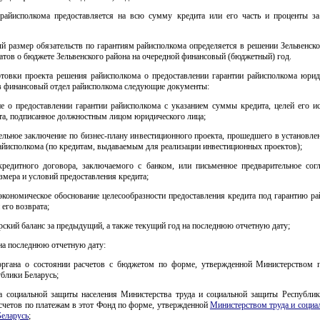
 райисполкома предоставляется на всю сумму кредита или его часть и проценты за
й размер обязательств по гарантиям райисполкома определяется в решении Зельвенск
атов о бюджете Зельвенского района на очередной финансовый (бюджетный) год.
отовки проекта решения райисполкома о предоставлении гарантии райисполкома юрид
в финансовый отдел райисполкома следующие документы:
ие о предоставлении гарантии райисполкома с указанием суммы кредита, целей его и
та, подписанное должностным лицом юридического лица;
ельное заключение по бизнес-плану инвестиционного проекта, прошедшего в установл
айисполкома (по кредитам, выдаваемым для реализации инвестиционных проектов);
 кредитного договора, заключаемого с банком, или письменное предварительное согл
змера и условий предоставления кредита;
-экономическое обоснование целесообразности предоставления кредита под гарантию р
его возврата;
ерский баланс за предыдущий, а также текущий год на последнюю отчетную дату;
 на последнюю отчетную дату:
органа о состоянии расчетов с бюджетом по форме, утвержденной Министерством 
блики Беларусь;
а социальной защиты населения Министерства труда и социальной защиты Республик
счетов по платежам в этот Фонд по форме, утвержденной
Министерством труда и социа
Беларусь
;