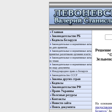
Главная
Законодательство РБ
Кодексы Беларуси
Законодательные и нормативные акты
по дате принятия
Решение 
Законодательные и нормативные акты
"О
принятые различными органами власти
Законодательные и нормативные акты
Зельвен
по темам
Законодательные и нормативные акты
по виду документы
Международное право в Беларуси
Законодательство СССР
Законы других стран
Кодексы
Законодательство РФ
Право Украины
Полезные ресурсы
Контакты
Новости сайта
На основан
Поиск документа
предоставле
Беларусь"
Зе