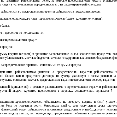
в по гарантиям райисполкома, целей, на которые предоставляется кредит, финансово
 лица и в установленном порядке вносит его на рассмотрение райисполкома.
 райисполкома о предоставлении гарантии райисполкома предусматривается:
нование юридического лица - кредитополучателя (далее - кредитополучатель);
 банка;
а и процентов за пользование им;
орые предоставляется кредит;
а кредита;
сумму кредита (ее часть) и процентов за пользование им (за исключением процентов, в
 республиканского, местных бюджетов, а также государственных целевых бюджетных фон
 за предоставление гарантии, исчисляемый от суммы кредита.
принятия райисполкомом решения о предоставлении гарантии райисполкома н
ной банком копии кредитного договора на сумму, указанную в таком решении, а
окумента о внесении платы за предоставление гарантии оформляется договор гарантии.
менений (дополнений) в решение райисполкома о предоставлении гарантии райисполко
условий выдачи кредитов производится в порядке, установленном пунктами 7 -
сполнении кредитополучателем обязательств по возврату кредита и (или) уплате 
 им банк по истечении десяти банковских дней со дня наступления срока платеж
в финансовый отдел райисполкома письменное уведомление о необходимости исполне
а и копии документов, подтверждающих предъявление требования к кредитополучателю