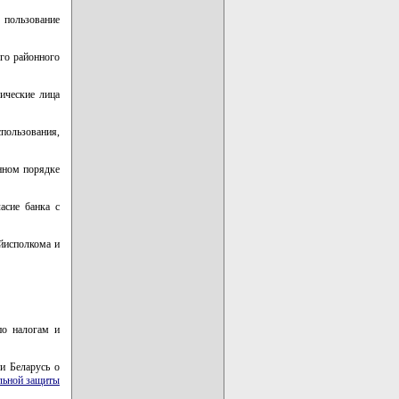
 пользование
ого районного
ические лица
спользования,
енном порядке
асие банка с
айисполкома и
по налогам и
и Беларусь о
льной защиты