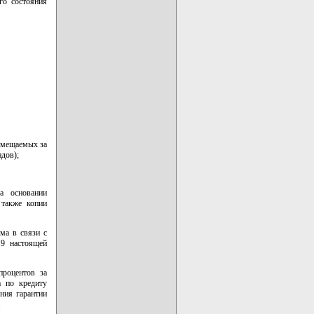
го состояния
озмещаемых за
дов);
а основании
 также копии
ма в связи с
 9 настоящей
процентов за
а по кредиту
ния гарантии
.