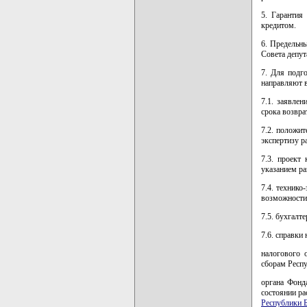
5. Гарантия
кредитом.
6. Предельны
Совета депут
7. Для подг
направляют 
7.1. заявлен
срока возвра
7.2. положит
экспертизу р
7.3. проект
указанием ра
7.4. технико
возможности 
7.5. бухгалт
7.6. справки
налогового 
сборам Респу
органа Фонд
состоянии ра
Республики 