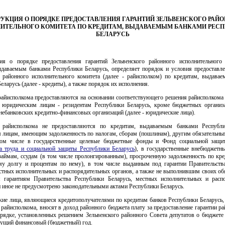
УКЦИЯ О ПОРЯДКЕ ПРЕДОСТАВЛЕНИЯ ГАРАНТИЙ ЗЕЛЬВЕНСКОГО РАЙ
ИТЕЛЬНОГО КОМИТЕТА ПО КРЕДИТАМ, ВЫДАВАЕМЫМ БАНКАМИ РЕС
БЕЛАРУСЬ
ия о порядке предоставления гарантий Зельвенского районного исполнительного
ыдаваемым банками Республики Беларусь, определяет порядок и условия предоставле
о районного исполнительного комитета (далее - райисполком) по кредитам, выдава
еларусь (далее - кредиты), а также порядок их исполнения.
 райисполкома предоставляются на основании соответствующего решения райисполкома 
юридическим лицам - резидентам Республики Беларусь, кроме бюджетных организа
небанковских кредитно-финансовых организаций (далее - юридические лица).
и райисполкома не предоставляются по кредитам, выдаваемым банками Республи
 лицам, имеющим задолженность по налогам, сборам (пошлинам), другим обязательны
ом числе в государственные целевые бюджетные фонды и Фонд социальной защи
а труда и социальной защиты Республики Беларусь
), в государственные внебюджетн
аймам, ссудам (в том числе пролонгированным), просроченную задолженность по кре
му долгу и процентам по нему), в том числе выданным под гарантии Правительств
стных исполнительных и распорядительных органов, а также не выполнившим своих об
 гарантиям Правительства Республики Беларусь, местных исполнительных и расп
и иное не предусмотрено законодательными актами Республики Беларусь.
кие лица, являющиеся кредитополучателями по кредитам банков Республики Беларусь
 райисполкома, вносят в доход районного бюджета плату за предоставление гарантии р
орядке, установленных решением Зельвенского районного Совета депутатов о бюджете 
кущий финансовый (бюджетный) год.