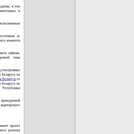
едитам, в том
лнительных и
 исполненным
лученным из
ного комитета
жета займам,
денной этим
усмотренные
 Беларусь по
и Беларусь
от
 Беларусь по
в Республики
проведенной
удиторского
ивает проект
ного размера