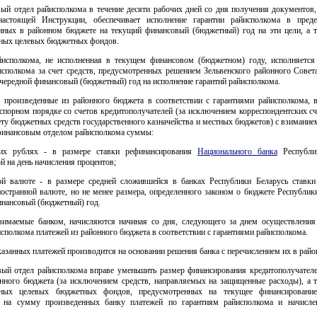
вый отдел райисполкома в течение десяти рабочих дней со дня получения документов,
астоящей Инструкции, обеспечивает исполнение гарантии райисполкома в преде
нных в районном бюджете на текущий финансовый (бюджетный) год на эти цели, а т
нных целевых бюджетных фондов.
йисполкома, не исполненная в текущем финансовом (бюджетном) году, исполняетс
исполкома за счет средств, предусмотренных решением Зельвенского районного Совета
чередной финансовый (бюджетный) год на исполнение гарантий райисполкома.
, произведенные из районного бюджета в соответствии с гарантиями райисполкома, 
спорном порядке со счетов кредитополучателей (за исключением корреспондентских сч
ету бюджетных средств государственного казначейства и местных бюджетов) с взимание
финансовым отделом райисполкома суммы:
ких рублях - в размере ставки рефинансирования
Национального банка
Республик
й на день начисления процентов;
ой валюте - в размере средней сложившейся в банках Республики Беларусь ставк
остранной валюте, но не менее размера, определенного законом о бюджете Республик
инансовый (бюджетный) год.
зимаемые банком, начисляются начиная со дня, следующего за днем осуществлени
сполкома платежей из районного бюджета в соответствии с гарантиями райисполкома.
азанных платежей производится на основании решения банка с перечислением их в рай
вый отдел райисполкома вправе уменьшить размер финансирования кредитополучателе
онного бюджета (за исключением средств, направляемых на защищенные расходы), а т
енных целевых бюджетных фондов, предусмотренных на текущее финансировани
, на сумму произведенных банку платежей по гарантиям райисполкома и начисл