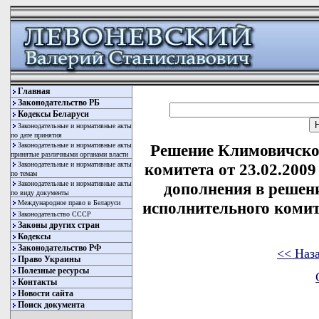
Главная
Законодательство РБ
Кодексы Беларуси
Законодательные и нормативные акты
по дате принятия
Законодательные и нормативные акты
Решение Климовичско
принятые различными органами власти
Законодательные и нормативные акты
комитета от 23.02.2009
по темам
Законодательные и нормативные акты
дополнения в решен
по виду документы
Международное право в Беларуси
исполнительного комите
Законодательство СССР
Законы других стран
Кодексы
Законодательство РФ
<< Наз
Право Украины
Полезные ресурсы
Контакты
Новости сайта
Поиск документа