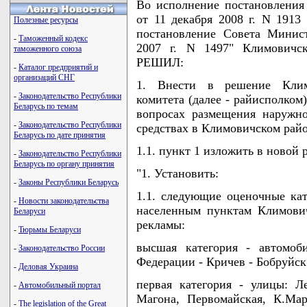
Во исполнение постановлени
от 11 декабря 2008 г. N 191
Полезные ресурсы
постановление Совета Минис
-
Таможенный кодекс
2007 г. N 1497" Климовичс
таможенного союза
РЕШИЛ:
-
Каталог предприятий и
организаций СНГ
1. Внести в решение Климо
-
Законодательство Республики
комитета (далее - райисполком)
Беларусь по темам
вопросах размещения наружн
-
Законодательство Республики
средствах в Климовичском рай
Беларусь по дате принятия
1.1. пункт 1 изложить в новой 
-
Законодательство Республики
Беларусь по органу принятия
"1. Установить:
-
Законы Республики Беларусь
1.1. следующие оценочные ка
-
Новости законодательства
населенным пунктам Климови
Беларуси
рекламы:
-
Тюрьмы Беларуси
высшая категория - автомоб
-
Законодательство России
Федерации - Кричев - Бобруйск
-
Деловая Украина
первая категория - улицы: Л
-
Автомобильный портал
Магона, Первомайская, К.Ма
-
The legislation of the Great