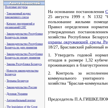
Полезные ресурсы
На основании постановления
С
-
Таможенный кодекс
25 августа 1999 г. N 1332 "
таможенного союза
пользование жилыми помещ
-
Каталог предприятий и
Правил определения нормати
организаций СНГ
утвержденных постановление
-
Законодательство Республики
хозяйства Республики Белару
Беларусь по темам
охраны окружающей среды Ре
-
Законодательство Республики
18/27, Браславский районный
Беларусь по дате принятия
-
Законодательство Республики
1. Утвердить годовой норма
Беларусь по органу принятия
отходов в размере 1,32 кубиче
-
Законы Республики Беларусь
проживающих в благоустроенны
-
Новости законодательства
2. Контроль за исполнени
Беларуси
коммунального унитарного
-
Тюрьмы Беларуси
хозяйства "Браслав-коммунальн
-
Законодательство России
-
Деловая Украина
Председатель П.А.ГИШКЕЛЮ
-
Автомобильный портал
-
The legislation of the Great