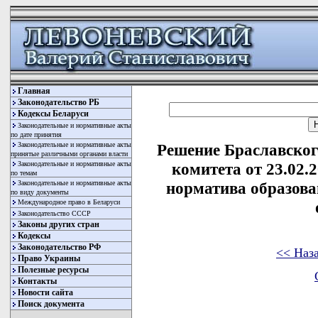
Главная
Законодательство РБ
Кодексы Беларуси
Законодательные и нормативные акты
по дате принятия
Законодательные и нормативные акты
Решение Браславског
принятые различными органами власти
Законодательные и нормативные акты
комитета от 23.02.
по темам
Законодательные и нормативные акты
норматива образов
по виду документы
Международное право в Беларуси
Законодательство СССР
Законы других стран
Кодексы
Законодательство РФ
<< Наз
Право Украины
Полезные ресурсы
Контакты
Новости сайта
Поиск документа