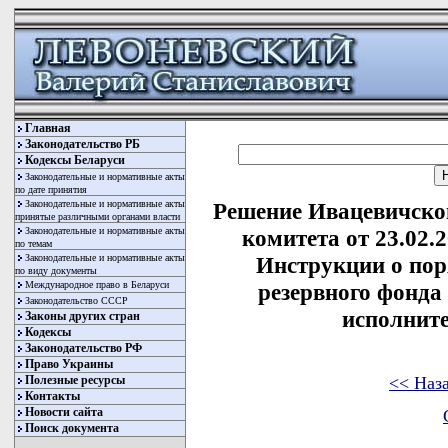
Главная
Законодательство РБ
Кодексы Беларуси
Законодательные и нормативные акты
по дате принятия
Законодательные и нормативные акты
Решение Ивацевичско
принятые различными органами власти
Законодательные и нормативные акты
комитета от 23.02.
по темам
Законодательные и нормативные акты
Инструкции о пор
по виду документы
Международное право в Беларуси
резервного фонда
Законодательство СССР
исполнит
Законы других стран
Кодексы
Законодательство РФ
Право Украины
<< Наз
Полезные ресурсы
Контакты
Новости сайта
Поиск документа