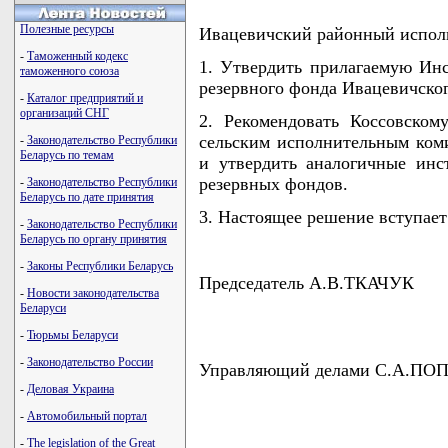
Полезные ресурсы
Ивацевичский районный испо
-
Таможенный кодекс
1. Утвердить прилагаемую Инс
таможенного союза
резервного фонда Ивацевичског
-
Каталог предприятий и
организаций СНГ
2. Рекомендовать Коссовскому
сельским исполнительным коми
-
Законодательство Республики
Беларусь по темам
и утвердить аналогичные инс
резервных фондов.
-
Законодательство Республики
Беларусь по дате принятия
3. Настоящее решение вступает 
-
Законодательство Республики
Беларусь по органу принятия
-
Законы Республики Беларусь
Председатель А.В.ТКАЧУК
-
Новости законодательства
Беларуси
-
Тюрьмы Беларуси
-
Законодательство России
Управляющий делами С.А.ПО
-
Деловая Украина
-
Автомобильный портал
-
The legislation of the Great