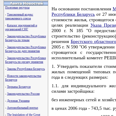
Полезные ресурсы
На основании постановления
М
Республики Беларусь
от 27 июн
-
Таможенный кодекс
таможенного союза
стоимости жилья, строящегося 
целях реализации
Указа Прези
-
Каталог предприятий и
организаций СНГ
2000 г. N 185 "О предостав
строительство (реконструкци
-
Законодательство Республики
Беларусь по темам
решения
Брестского областног
2005 г. N 590 "Об утверждении
-
Законодательство Республики
Беларусь по дате принятия
строящегося с государствен
исполнительный комитет РЕШ
-
Законодательство Республики
Беларусь по органу принятия
1. Утвердить показатели стои
-
Законы Республики Беларусь
жилых помещений типовых по
-
Новости законодательства
года в следующих размерах:
Беларуси
1.1. для индивидуального жи
-
Тюрьмы Беларуси
силами застройщика:
-
Законодательство России
без инженерных сетей и хозяйс
-
Деловая Украина
в ценах 2006 года - 743,5 тыс. 
-
Автомобильный портал
-
The legislation of the Great