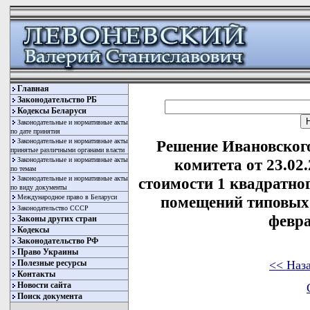
Главная
Законодательство РБ
Кодексы Беларуси
Законодательные и нормативные акты
по дате принятия
Законодательные и нормативные акты
Решение Ивановског
принятые различными органами власти
Законодательные и нормативные акты
комитета от 23.02
по темам
Законодательные и нормативные акты
стоимости 1 квадратн
по виду документы
Международное право в Беларуси
помещений типовых 
Законодательство СССР
февра
Законы других стран
Кодексы
Законодательство РФ
Право Украины
<< Наз
Полезные ресурсы
Контакты
Новости сайта
Поиск документа