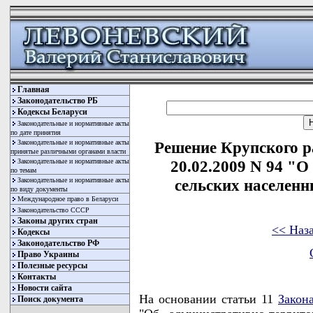
Главная
Законодательство РБ
Кодексы Беларуси
Законодательные и нормативные акты
по дате принятия
Законодательные и нормативные акты
Решение Крупского р
принятые различными органами власти
Законодательные и нормативные акты
20.02.2009 N 94 "
по темам
Законодательные и нормативные акты
сельских населенн
по виду документы
Международное право в Беларуси
Законодательство СССР
Законы других стран
<< Наз
Кодексы
Законодательство РФ
Право Украины
Полезные ресурсы
Контакты
Новости сайта
На основании статьи 11
Закон
Поиск документа