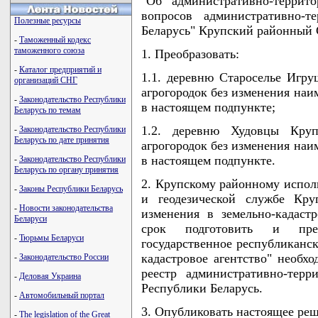
"Об административно-террит
вопросов административно-т
Полезные ресурсы
Беларусь" Крупский районный
-
Таможенный кодекс
таможенного союза
1. Преобразовать:
-
Каталог предприятий и
1.1. деревню Староселье Игру
организаций СНГ
агрогородок без изменения наи
-
Законодательство Республики
в настоящем подпункте;
Беларусь по темам
1.2. деревню Худовцы Круп
-
Законодательство Республики
Беларусь по дате принятия
агрогородок без изменения наи
в настоящем подпункте.
-
Законодательство Республики
Беларусь по органу принятия
2. Крупскому районному испол
-
Законы Республики Беларусь
и геодезической службе Кру
-
Новости законодательства
изменения в земельно-кадас
Беларуси
срок подготовить и пред
-
Тюрьмы Беларуси
государственное республиканс
кадастровое агентство" необх
-
Законодательство России
реестр административно-тер
-
Деловая Украина
Республики Беларусь.
-
Автомобильный портал
3. Опубликовать настоящее реше
-
The legislation of the Great