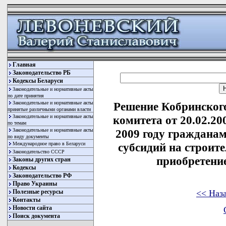
Главная
Законодательство РБ
Кодексы Беларуси
Законодательные и нормативные акты
по дате принятия
Законодательные и нормативные акты
Решение Кобринског
принятые различными органами власти
Законодательные и нормативные акты
комитета от 20.02.20
по темам
Законодательные и нормативные акты
2009 году граждана
по виду документы
Международное право в Беларуси
субсидий на строит
Законодательство СССР
приобретени
Законы других стран
Кодексы
Законодательство РФ
Право Украины
<< Наз
Полезные ресурсы
Контакты
Новости сайта
Поиск документа