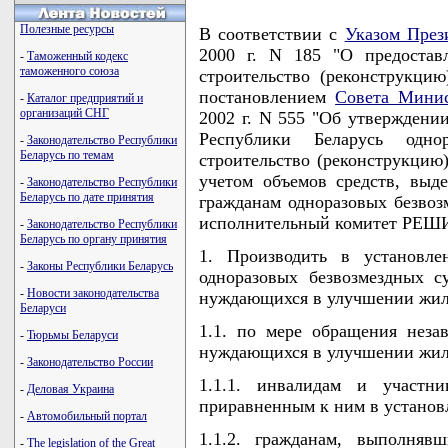
Полезные ресурсы
В соответствии с
Указом През
2000 г. N 185 "О предостав
-
Таможенный кодекс
таможенного союза
строительство (реконструкци
постановлением
Совета Минис
-
Каталог предприятий и
организаций СНГ
2002 г. N 555 "Об утверждени
Республики Беларусь одно
-
Законодательство Республики
Беларусь по темам
строительство (реконструкцию
учетом объемов средств, выд
-
Законодательство Республики
Беларусь по дате принятия
гражданам одноразовых безво
исполнительный комитет РЕШ
-
Законодательство Республики
Беларусь по органу принятия
1. Производить в установле
-
Законы Республики Беларусь
одноразовых безвозмездных с
-
Новости законодательства
нуждающихся в улучшении жи
Беларуси
1.1. по мере обращения неза
-
Тюрьмы Беларуси
нуждающихся в улучшении жи
-
Законодательство России
1.1.1. инвалидам и участн
-
Деловая Украина
приравненным к ним в установ
-
Автомобильный портал
1.1.2. гражданам, выполня
-
The legislation of the Great