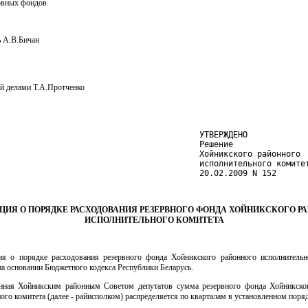
рвных фондов.
ь А.В.Бичан
 делами Т.А.Протченко
                                          УТВЕРЖДЕНО

                                          Решение

                                          Хойникского районного

                                          исполнительного комитет
                                          20.02.2009 N 152
ЦИЯ О ПОРЯДКЕ РАСХОДОВАНИЯ РЕЗЕРВНОГО ФОНДА ХОЙНИКСКОГО Р
ИСПОЛНИТЕЛЬНОГО КОМИТЕТА
ия о порядке расходования резервного фонда Хойникского районного исполнительн
на основании Бюджетного кодекса Республики Беларусь.
нная Хойникским районным Советом депутатов сумма резервного фонда Хойникско
ого комитета (далее - райисполком) распределяется по кварталам в установленном поряд