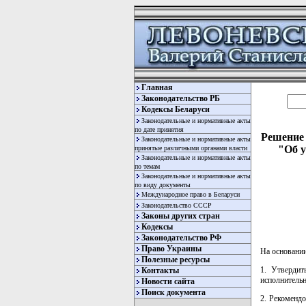
Главная
Законодательство РБ
Кодексы Беларуси
Законодательные и нормативные акты
по дате принятия
Решение 
Законодательные и нормативные акты
"Об у
принятые различными органами власти
Законодательные и нормативные акты
по темам
Законодательные и нормативные акты
по виду документы
Международное право в Беларуси
Законодательство СССР
Законы других стран
Кодексы
Законодательство РФ
Право Украины
На основани
Полезные ресурсы
1. Утвердит
Контакты
исполнительн
Новости сайта
Поиск документа
2. Рекоменд