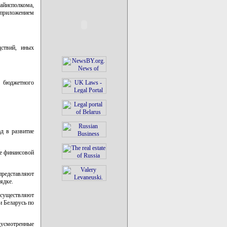
йисполкома,
 приложением
дствий, иных
 бюджетного
д в развитие
же финансовой
 представляют
ядке.
осуществляют
 Беларусь по
дусмотренные