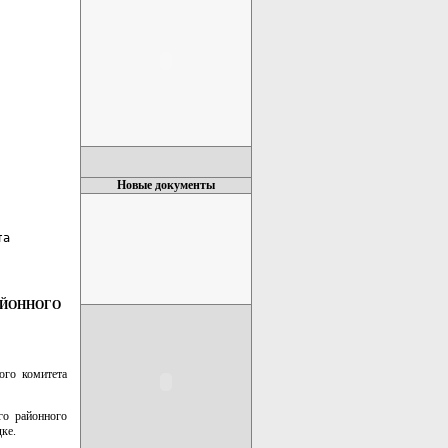
Новые документы
а

АЙОННОГО
ого комитета
го районного
ке.