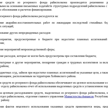
ие средств из резервного фонда райисполкома производится решениями ра
ными на основании письменных ходатайств структурных подразделений райисполкома с
 обоснования и расчетов финансирования.
резервного фонда райисполкома расходуются на:
ение аварийно-восстановительных работ по ликвидации последствий стихийных бе
х ситуаций;
рование других непредвиденных расходов:
оприятия, предусмотренные в бюджете при недостатке плановых ассигнований
ния;
ние мероприятий непроизводственной сферы;
ие расходов, которые не могли быть предусмотрены при составлении бюджета;
ультурные и другие мероприятия, поощрение граждан и трудовых коллективов за вкла
района;
джетных ссуд, займов при недостатке плановых ассигнований на указанные цели, а так
низациям, расположенным на территории Хойникского района.
и средств из резервного фонда райисполкома обеспечивают их целевое использование и
отделу райисполкома отчет об использовании выделенных средств в установленном пор
 за целевым расходованием средств, выделяемых из резервного фонда райисполкома, 
тдел райисполкома, отделение главного управления
Министерства финансов
Республики
 району.
ии фактов нецелевого использования указанных средств применяются меры, пре