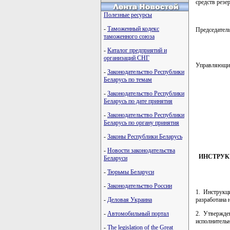
средств резе
Полезные ресурсы
-
Таможенный кодекс
Председател
таможенного союза
-
Каталог предприятий и
организаций СНГ
Управляющий
-
Законодательство Республики
Беларусь по темам
-
Законодательство Республики
         
Беларусь по дате принятия
         
         
-
Законодательство Республики
         
Беларусь по органу принятия
         
-
Законы Республики Беларусь
-
Новости законодательства
ИНСТРУК
Беларуси
-
Тюрьмы Беларуси
-
Законодательство России
1. Инструкц
разработана 
-
Деловая Украина
2. Утвержде
-
Автомобильный портал
исполнительн
-
The legislation of the Great