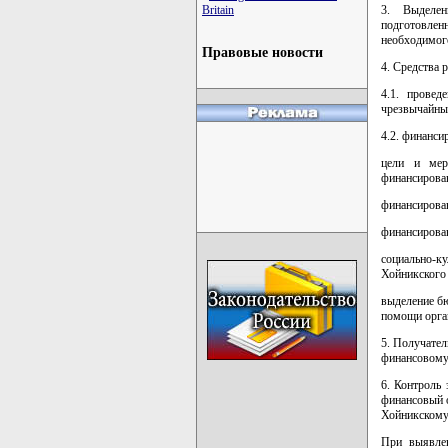
3. Выделен
Britain
подготовлен
необходимого
Правовые новости
4. Средства 
4.1. провед
чрезвычайны
4.2. финанси
цели и мер
финансирова
финансирова
финансирован
социально-к
Хойникского 
выделение бю
помощи орга
5. Получател
финансовому 
6. Контроль
финансовый о
Хойникскому
При выявлен