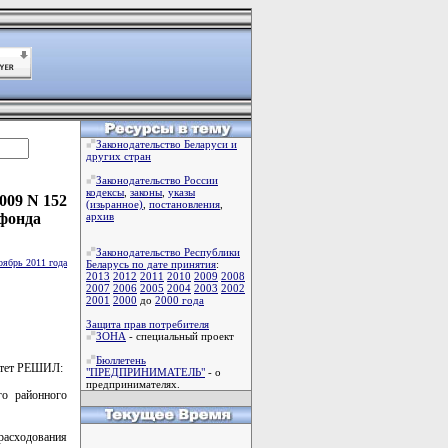
Законодательство Беларуси и
других стран
Законодательство России
кодексы
,
законы
,
указы
009 N 152
(изьранное)
,
постановления
,
 фонда
архив
Законодательство Республики
оябрь 2011 года
Беларусь по дате принятия
:
2013
2012
2011
2010
2009
2008
2007
2006
2005
2004
2003
2002
2001
2000
до
2000 года
Защита прав потребителя
ЗОНА
- специальный проект
Бюллетень
итет РЕШИЛ:
"ПРЕДПРИНИМАТЕЛЬ"
- о
предпринимателях.
го районного
расходования