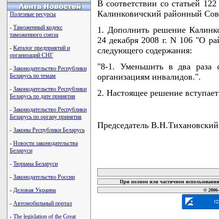
В соответствии со статьей 12
Калинковичский районный Сов
Полезные ресурсы
-
Таможенный кодекс
1. Дополнить решение Калинко
таможенного союза
24 декабря 2008 г. N 106 "О р
-
Каталог предприятий и
следующего содержания:
организаций СНГ
"8-1. Уменьшить в два раза 
-
Законодательство Республики
организациям инвалидов.".
Беларусь по темам
-
Законодательство Республики
2. Настоящее решение вступает 
Беларусь по дате принятия
-
Законодательство Республики
Беларусь по органу принятия
Председатель В.Н.Тихановский
-
Законы Республики Беларусь
-
Новости законодательства
Беларуси
карта новых документов
-
Тюрьмы Беларуси
-
Законодательство России
При полном или частичном использовании 
-
Деловая Украина
© 2006
-
Автомобильный портал
-
The legislation of the Great