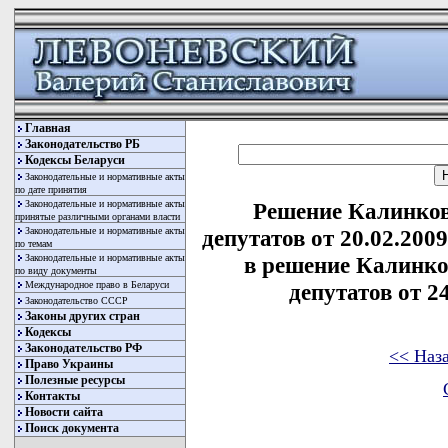
Главная
Законодательство РБ
Кодексы Беларуси
Законодательные и нормативные акты
по дате принятия
Законодательные и нормативные акты
Решение Калинков
принятые различными органами власти
Законодательные и нормативные акты
депутатов от 20.02.200
по темам
Законодательные и нормативные акты
в решение Калинко
по виду документы
Международное право в Беларуси
депутатов от 24
Законодательство СССР
Законы других стран
Кодексы
Законодательство РФ
<< Наз
Право Украины
Полезные ресурсы
Контакты
Новости сайта
Поиск документа