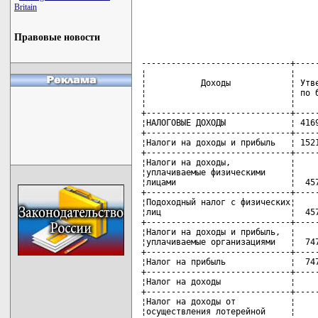
Britain
Правовые новости
------------------------------+------------+-----------------+-------------
¦                             ¦            ¦   Уточнено в    ¦            ¦
¦           Доходы            ¦ Утверждено ¦ соответствии с  ¦ Исполнено  ¦
¦                             ¦ по бюджету ¦     актами      ¦            ¦
¦                             ¦            ¦законодательства ¦            ¦
+-----------------------------+------------+-----------------+------------+
¦НАЛОГОВЫЕ ДОХОДЫ             ¦ 416950564,0¦      433932647,0¦ 443632956,5¦
+-----------------------------+------------+-----------------+------------+
¦Налоги на доходы и прибыль   ¦ 152192509,0¦      139034509,0¦ 142891833,8¦
+-----------------------------+------------+-----------------+------------+
¦Налоги на доходы,            ¦            ¦                 ¦            ¦
¦уплачиваемые физическими     ¦            ¦                 ¦            ¦
¦лицами                       ¦  45788483,0¦       50221483,0¦  50580139,4¦
+-----------------------------+------------+-----------------+------------+
¦Подоходный налог с физических¦            ¦                 ¦            ¦
¦лиц                          ¦  45788483,0¦       50221483,0¦  50580139,4¦
+-----------------------------+------------+-----------------+------------+
¦Налоги на доходы и прибыль,  ¦            ¦                 ¦            ¦
¦уплачиваемые организациями   ¦  74795713,0¦       61234713,0¦  62072619,8¦
+-----------------------------+------------+-----------------+------------+
¦Налог на прибыль             ¦  74795713,0¦       61221713,0¦  62054974,0¦
+-----------------------------+------------+-----------------+------------+
¦Налог на доходы              ¦            ¦          13000,0¦     17645,8¦
+-----------------------------+------------+-----------------+------------+
¦Налог на доходы от           ¦            ¦                 ¦            ¦
¦осуществления лотерейной     ¦            ¦                 ¦            ¦
¦деятельности                 ¦            ¦          13000,0¦     17645,8¦
+-----------------------------+------------+-----------------+------------+
¦Налоги на доходы и прибыль,  ¦            ¦                 ¦            ¦
¦уплачиваемые организациями и ¦            ¦                 ¦            ¦
¦индивидуальными              ¦            ¦                 ¦            ¦
¦предпринимателями            ¦  31608313,0¦       27578313,0¦  30239074,6¦
+-----------------------------+------------+-----------------+------------+
¦Целевые сборы                ¦  31608313,0¦       27578313,0¦  30239074,6¦
+-----------------------------+------------+-----------------+------------+
¦Сбор на содержание и развитие¦            ¦                 ¦            ¦
¦инфраструктуры города        ¦            ¦                 ¦            ¦
¦(района)                     ¦   4741246,0¦        4131246,0¦   4535861,2¦
+-----------------------------+------------+-----------------+------------+
¦Транспортный сбор на         ¦            ¦                 ¦            ¦
¦обновление и восстановление  ¦            ¦                 ¦            ¦
¦транспорта общего            ¦            ¦                 ¦            ¦
¦пользования, используемого на¦            ¦                 ¦            ¦
¦маршрутах в городском        ¦            ¦                 ¦            ¦
¦пассажирском, пригородном и  ¦            ¦                 ¦            ¦
¦междугородном автобусном     ¦            ¦                 ¦            ¦
¦сообщении                    ¦  26867067,0¦       23447067,0¦  25703213,4¦
+-----------------------------+------------+-----------------+------------+
¦Налоги на товары (работы,    ¦            ¦                 ¦            ¦
¦услуги)                      ¦ 251706774,0¦      268211177,0¦ 272931839,5¦
+-----------------------------+------------+-----------------+------------+
¦Налоги от выручки от         ¦            ¦                 ¦            ¦
¦реализации товаров (работ,   ¦            ¦                 ¦            ¦
¦услуг)                       ¦ 251706774,0¦      268211177,0¦ 272931839,5¦
+-----------------------------+------------+-----------------+------------+
¦Налог на добавленную         ¦            ¦                 ¦            ¦
¦стоимость                    ¦ 251706774,0¦      268211177,0¦ 272931839,5¦
+-----------------------------+------------+-----------------+------------+
¦Другие налоги, сборы         ¦            ¦                 ¦            ¦
¦(пошлины) и иные обязательные¦            ¦                 ¦            ¦
¦платежи                      ¦  13051281,0¦       26686961,0¦  27809283,2¦
+-----------------------------+------------+-----------------+------------+
¦Другие налоги, сборы         