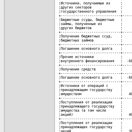
¦Источники, получаемые из     ¦     
¦других секторов              ¦     
¦государственного управления  ¦     
+-----------------------------+-----
¦Бюджетные ссуды, бюджетные   ¦     
¦займы, полученные из         ¦     
¦других бюджетов              ¦     
+-----------------------------+-----
¦Получение бюджетных ссуд,    ¦     
¦бюджетных займов             ¦     
+-----------------------------+-----
¦Погашение основного долга    ¦     
+-----------------------------+-----
¦Прочие источники             ¦     
¦внутреннего финансирования   ¦  -68
+-----------------------------+-----
¦Получение средств            ¦     
+-----------------------------+-----
¦Погашение основного долга    ¦  -68
+-----------------------------+-----
¦Источники от операций с      ¦     
¦принадлежащим государству    ¦     
¦имуществом                   ¦   40
+-----------------------------+-----
¦Поступления от реализации    ¦     
¦принадлежащего государству   ¦     
¦имущества (в том числе       ¦     
¦акций)                       ¦   40
+-----------------------------+-----
¦Поступления от реализации    ¦     
¦принадлежащих государству    ¦     
¦акций                        ¦   30