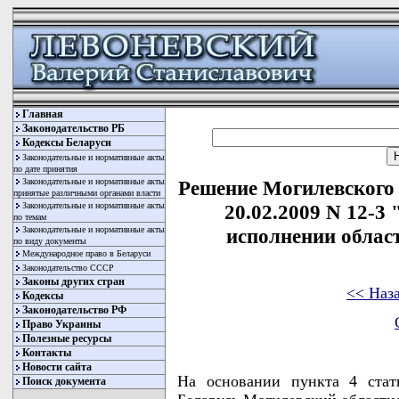
Главная
Законодательство РБ
Кодексы Беларуси
Законодательные и нормативные акты
по дате принятия
Законодательные и нормативные акты
Решение Могилевского 
принятые различными органами власти
Законодательные и нормативные акты
20.02.2009 N 12-3
по темам
Законодательные и нормативные акты
исполнении област
по виду документы
Международное право в Беларуси
Законодательство СССР
Законы других стран
<< Наз
Кодексы
Законодательство РФ
Право Украины
Полезные ресурсы
Контакты
Новости сайта
На основании пункта 4 ста
Поиск документа