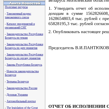
Беларусь Могилевский област
Полезные ресурсы
1. Утвердить отчет об исполн
доходам в сумме 1562826608
-
Таможенный кодекс
таможенного союза
1628654803,4 тыс. рублей с пр
65828195,3 тыс. рублей соглас
-
Каталог предприятий и
организаций СНГ
2. Опубликовать настоящее реше
-
Законодательство Республики
Беларусь по темам
-
Законодательство Республики
Председатель В.И.ПАНТЮХОВ
Беларусь по дате принятия
-
Законодательство Республики
Беларусь по органу принятия
-
Законы Республики Беларусь
-
Новости законодательства
Беларуси
-
Тюрьмы Беларуси
-
Законодательство России
-
Деловая Украина
-
Автомобильный портал
ОТЧЕТ ОБ ИСПОЛНЕНИИ О
-
The legislation of the Great