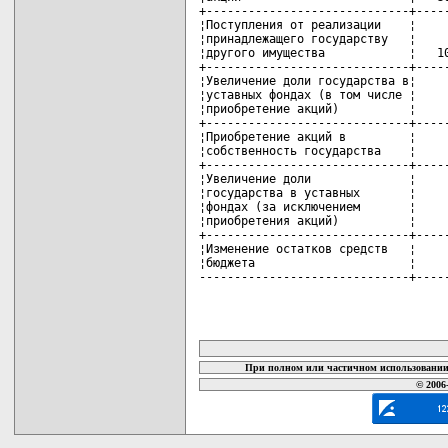
+-----------------------------+-----
¦Поступления от реализации    ¦     
¦принадлежащего государству   ¦     
¦другого имущества            ¦   10
+-----------------------------+-----
¦Увеличение доли государства в¦     
¦уставных фондах (в том числе ¦     
¦приобретение акций)          ¦     
+-----------------------------+-----
¦Приобретение акций в         ¦     
¦собственность государства    ¦     
+-----------------------------+-----
¦Увеличение доли              ¦     
¦государства в уставных       ¦     
¦фондах (за исключением       ¦     
¦приобретения акций)          ¦     
+-----------------------------+-----
¦Изменение остатков средств   ¦     
¦бюджета                      ¦     
------------------------------+----
карта новых документов
При полном или частичном использовании 
© 2006