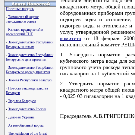
тепловой энергии на подогрев 
квадратного метра общей пло
Полезные ресурсы
оборудованных приборами групп
-
Таможенный кодекс
подогрев воды и отопление,
таможенного союза
подогрев воды и отопление и 
-
Каталог предприятий и
услуг, утвержденной решение
организаций СНГ
комитета
от 18 февраля 2008
-
Законодательство Республики
исполнительный комитет РЕШ
Беларусь по темам
1. Утвердить норматив рас
-
Законодательство Республики
Беларусь по дате принятия
кубического метра воды для ж
группового учета расхода тепло
-
Законодательство Республики
Беларусь по органу принятия
гигакалории на 1 кубический м
-
Законы Республики Беларусь
2. Утвердить норматив расх
-
Новости законодательства
квадратного метра общей площ
Беларуси
- 0,025 03 гигакалории на 1 кв
-
Тюрьмы Беларуси
-
Законодательство России
Председатель А.В.ГРИГОРЕН
-
Деловая Украина
-
Автомобильный портал
-
The legislation of the Great