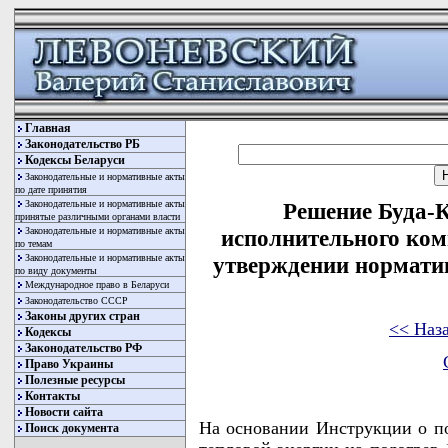
Главная
Законодательство РБ
Кодексы Беларуси
Законодательные и нормативные акты
по дате принятия
Законодательные и нормативные акты
Решение Буда-
принятые различными органами власти
Законодательные и нормативные акты
исполнительного коми
по темам
Законодательные и нормативные акты
утверждении норматив
по виду документы
Международное право в Беларуси
Законодательство СССР
Законы других стран
<< Наз
Кодексы
Законодательство РФ
Право Украины
Полезные ресурсы
Контакты
Новости сайта
На основании Инструкции о по
Поиск документа