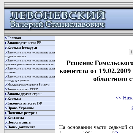
Главная
Законодательство РБ
Кодексы Беларуси
Законодательные и нормативные акты
по дате принятия
Законодательные и нормативные акты
Решение Гомельского
принятые различными органами власти
Законодательные и нормативные акты
комитета от 19.02.2009
по темам
Законодательные и нормативные акты
областного с
по виду документы
Международное право в Беларуси
Законодательство СССР
Законы других стран
<< Наз
Кодексы
Законодательство РФ
Право Украины
Полезные ресурсы
Контакты
Новости сайта
На основании части седьмой с
Поиск документа