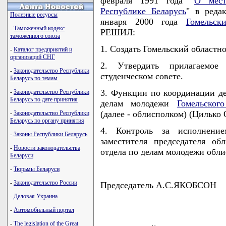
февраля 1991 года "
О мест
Республике Беларусь
" в реда
Полезные ресурсы
января 2000 года
Гомельск
-
Таможенный кодекс
РЕШИЛ:
таможенного союза
1. Создать Гомельский областно
-
Каталог предприятий и
организаций СНГ
2. Утвердить прилагаемое
-
Законодательство Республики
студенческом совете.
Беларусь по темам
3. Функции по координации де
-
Законодательство Республики
Беларусь по дате принятия
делам молодежи
Гомельског
(далее - облисполком) (Цилько 
-
Законодательство Республики
Беларусь по органу принятия
4. Контроль за исполнени
-
Законы Республики Беларусь
заместителя председателя об
-
Новости законодательства
отдела по делам молодежи обл
Беларуси
-
Тюрьмы Беларуси
-
Законодательство России
Председатель А.С.ЯКОБСОН
-
Деловая Украина
-
Автомобильный портал
-
The legislation of the Great