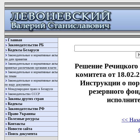
Главная
Законодательство РБ
Кодексы Беларуси
Законодательные и нормативные акты
по дате принятия
Законодательные и нормативные акты
Решение Речицкого
принятые различными органами власти
Законодательные и нормативные акты
комитета от 18.02.
по темам
Законодательные и нормативные акты
Инструкции о пор
по виду документы
Международное право в Беларуси
резервного фон
Законодательство СССР
исполнит
Законы других стран
Кодексы
Законодательство РФ
Право Украины
<< Наз
Полезные ресурсы
Контакты
Новости сайта
Поиск документа