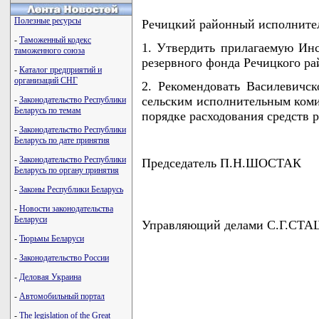
Полезные ресурсы
Речицкий районный исполнит
-
Таможенный кодекс
1. Утвердить прилагаемую Инс
таможенного союза
резервного фонда Речицкого ра
-
Каталог предприятий и
организаций СНГ
2. Рекомендовать Василевичск
сельским исполнительным коми
-
Законодательство Республики
Беларусь по темам
порядке расходования средств 
-
Законодательство Республики
Беларусь по дате принятия
-
Законодательство Республики
Председатель П.Н.ШОСТАК
Беларусь по органу принятия
-
Законы Республики Беларусь
-
Новости законодательства
Беларуси
Управляющий делами С.Г.СТ
-
Тюрьмы Беларуси
-
Законодательство России
-
Деловая Украина
                                    
                                    
-
Автомобильный портал
                                    
                                    
-
The legislation of the Great