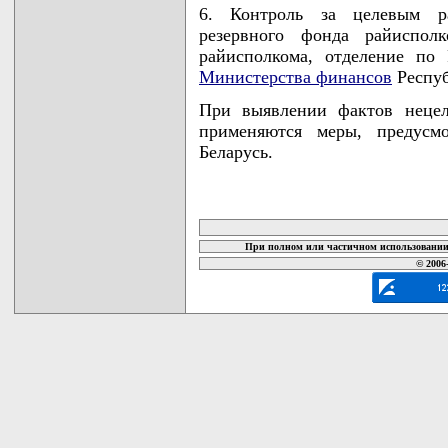
6. Контроль за целевым ра
резервного фонда райиспол
райисполкома, отделение по
Министерства финансов
Респуб
При выявлении фактов нецел
применяются меры, предусмо
Беларусь.
карта новых документов
При полном или частичном использовании 
© 2006