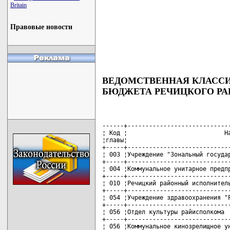
Britain
Правовые новости
ВЕДОМСТВЕННАЯ КЛАСС
БЮДЖЕТА РЕЧИЦКОГО Р
------+-----------------------------
¦ Код ¦                           На
¦главы¦                             
+-----+-----------------------------
¦ 003 ¦Учреждение "Зональный государ
+-----+-----------------------------
¦ 004 ¦Коммунальное унитарное предпр
+-----+-----------------------------
¦ 010 ¦Речицкий районный исполнитель
+-----+-----------------------------
¦ 054 ¦Учреждение здравоохранения "Р
+-----+-----------------------------
¦ 056 ¦Отдел культуры райисполкома  
+-----+-----------------------------
¦ 056 ¦Коммунальное кинозрелищное ун