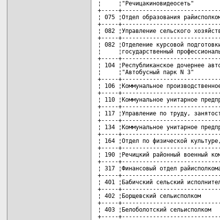
¦     ¦"Речицакиновидеосеть"        
+-----+-----------------------------
¦ 075 ¦Отдел образования райисполком
+-----+-----------------------------
¦ 082 ¦Управление сельского хозяйств
+-----+-----------------------------
¦ 082 ¦Отделение курсовой подготовки
¦     ¦государственный профессиональ
+-----+-----------------------------
¦ 104 ¦Республиканское дочернее авто
¦     ¦"Автобусный парк N 3"        
+-----+-----------------------------
¦ 106 ¦Коммунальное производственное
+-----+-----------------------------
¦ 110 ¦Коммунальное унитарное предпр
+-----+-----------------------------
¦ 117 ¦Управление по труду, занятост
+-----+-----------------------------
¦ 134 ¦Коммунальное унитарное предпр
+-----+-----------------------------
¦ 164 ¦Отдел по физической культуре,
+-----+-----------------------------
¦ 190 ¦Речицкий районный военный ком
+-----+-----------------------------
¦ 317 ¦Финансовый отдел райисполкома
+-----+-----------------------------
¦ 401 ¦Бабичский сельский исполнител
+-----+-----------------------------
¦ 402 ¦Борщевский сельисполком      
+-----+-----------------------------
¦ 403 ¦Белоболотский сельисполком   
+-----+-----------------------------