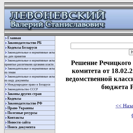
Главная
Законодательство РБ
Кодексы Беларуси
Законодательные и нормативные акты
по дате принятия
Законодательные и нормативные акты
Решение Речицкого
принятые различными органами власти
Законодательные и нормативные акты
комитета от 18.02.
по темам
Законодательные и нормативные акты
ведомственной класс
по виду документы
Международное право в Беларуси
бюджета 
Законодательство СССР
Законы других стран
Кодексы
Законодательство РФ
<< Наз
Право Украины
Полезные ресурсы
Контакты
Новости сайта
Поиск документа