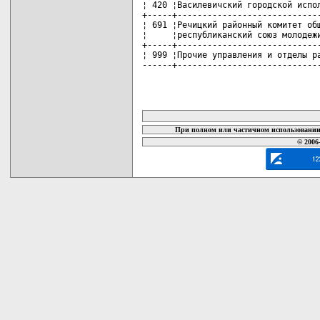
¦ 420 ¦Василевичский городской испол
+-----+-----------------------------
¦ 691 ¦Речицкий районный комитет общ
¦     ¦республиканский союз молодежи
+-----+-----------------------------
¦ 999 ¦Прочие управления и отделы ра
------+----------------------------
карта новых документов
При полном или частичном использовании 
© 2006