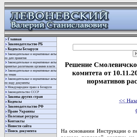
Главная
Законодательство РБ
Кодексы Беларуси
Законодательные и нормативные акты
по дате принятия
Законодательные и нормативные акты
Решение Смолевичско
принятые различными органами власти
Законодательные и нормативные акты
комитета от 10.11.
по темам
Законодательные и нормативные акты
нормативов рас
по виду документы
Международное право в Беларуси
Законодательство СССР
Законы других стран
<< Наз
Кодексы
Законодательство РФ
Право Украины
Полезные ресурсы
Контакты
Новости сайта
На основании Инструкции о по
Поиск документа