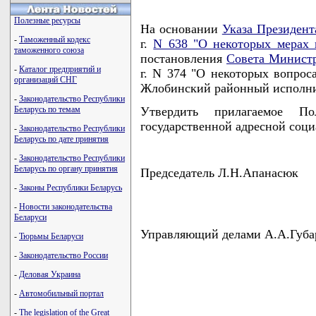
Полезные ресурсы
На основании
Указа Президент
-
Таможенный кодекс
г.
N 638 "О некоторых мерах 
таможенного союза
постановления
Совета Министр
-
Каталог предприятий и
г. N 374 "О некоторых вопрос
организаций СНГ
Жлобинский районный исполн
-
Законодательство Республики
Беларусь по темам
Утвердить прилагаемое П
государственной адресной соц
-
Законодательство Республики
Беларусь по дате принятия
-
Законодательство Республики
Беларусь по органу принятия
Председатель Л.Н.Апанасюк
-
Законы Республики Беларусь
-
Новости законодательства
Беларуси
Управляющий делами А.А.Губа
-
Тюрьмы Беларуси
-
Законодательство России
-
Деловая Украина
-
Автомобильный портал
                                    
                                    
-
The legislation of the Great
                                    