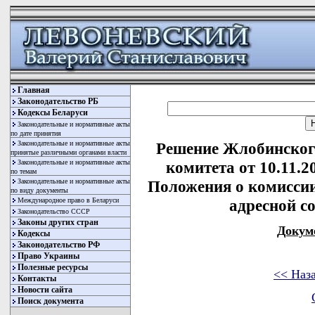
Главная
Законодательство РБ
Кодексы Беларуси
Законодательные и нормативные акты
по дате принятия
Законодательные и нормативные акты
Решение Жлобинског
принятые различными органами власти
Законодательные и нормативные акты
комитета от 10.11.
по темам
Законодательные и нормативные акты
Положения о комиссии
по виду документы
Международное право в Беларуси
адресной с
Законодательство СССР
Законы других стран
Докум
Кодексы
Законодательство РФ
Право Украины
Полезные ресурсы
<< Наз
Контакты
Новости сайта
Поиск документа